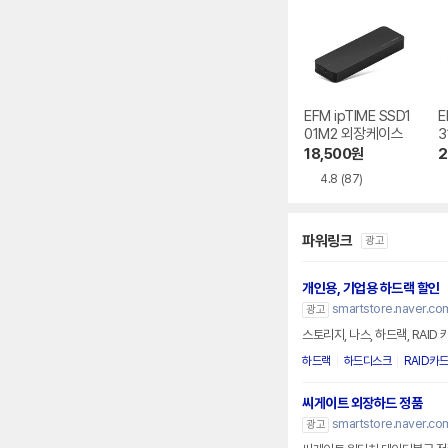
EFM ipTIME SSD1
E
01M2 외장케이스
3
18,500
원
2
4.8
(87)
파워링크
광고
개인용, 기업용 하드랙 할인
smartstore.naver.co
광고
스토리지, 나스, 하드랙, RAI
하드랙
하드디스크
RAID카드
씨게이트 외장하드 정품
smartstore.naver.co
광고