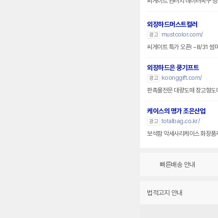
씨게이트 원터치 데이터복구 정품
외장하드머스트컬러
mustcolor.com/
광고
씨게이트 특가 오픈! ~8/31 
외장하드은 쿵기프트
koonggift.com/
광고
케이스의 명가 조은산업
totalbag.co.kr/
광고
보석함 악세사리케이스 화장품
빠른배송 안내
법적고지 안내