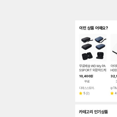
이런 상품 어때요?
무료배송 WD My PA
아이피
SSPORT 외장하드케
HDD
이스 파우치 마이 패스
인치
10,400
32,
원
포트
USB
무료
디에스스토어.
ipTI
리
5
(
2
)
4
별
별
뷰
점
점
수
카테고리 인기상품