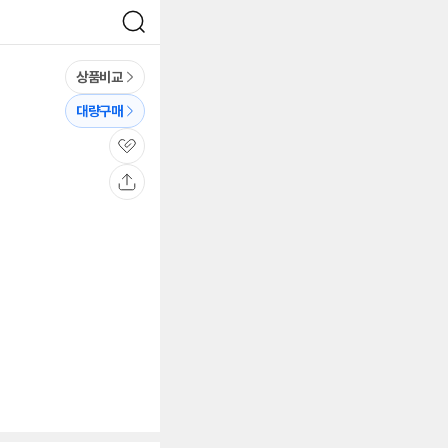
검
색
상품비교
대량구매
관
심
공
유