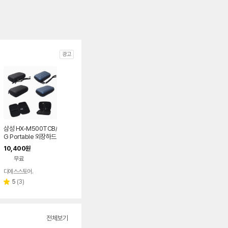
광고
삼성 HX-M500TCB/
G Portable 외장하드
케이스 파우치 USB 3.
10,400
원
0 케이블
무료
디에스스토어.
리
5
(
3
)
별
뷰
점
수
전체보기