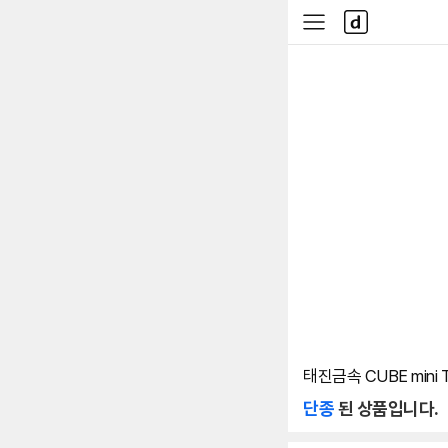
본문 바로가기
다
사
나
이
와
드
메
메
인
뉴
태진금속 CUBE mini T
단종
된 상품입니다.