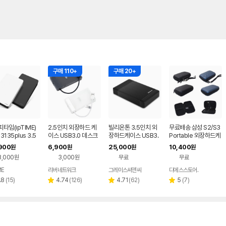
구매 110+
구매 20+
타임(ipTIME)
2.5인치 외장하드 케
빌리온톤 3.5인치 외
무료배송 삼성 S2/S3
3135plus 3.5
이스 USB3.0 데스크
장하드케이스 USB3.
Portable 외장하드케
 외장하드 케이스
탑 노트북 HDD SSD
0 8TB UASP 지원
이스 파우치 USB 3.0
900
6,900
25,000
10,400
원
원
원
원
 3.0 지원
케이스 파우치
케이블
3,000원
3,000원
무료
무료
ME
리버네트워크
그레이스씨앤씨
디에스스토어.
네이버
페이
리
리
리
리
.8
(
15
)
4.74
(
126
)
4.71
(
62
)
5
(
7
)
별
별
별
뷰
뷰
뷰
뷰
점
점
점
수
수
수
수