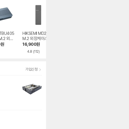
 TBU405
HIKSEMI MD202
TerraMaster D5-
ACASIS TB501P
M.2 외장
M.2 외장케이스
310
O M.2 외장케이
0
원
16,900
원
446,000
원
358,000
원
4.8
(112)
5.0
(2)
가입신청