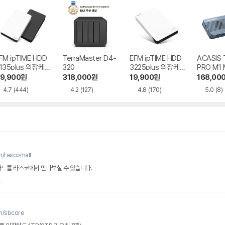
FM ipTIME HDD
TerraMaster D4-
EFM ipTIME HDD
ACASIS
135plus 외장케
320
3225plus 외장케
PRO M1 
이스
이스
케이스
9,900
원
318,000
원
19,900
원
168,00
4.7
(444)
4.2
(127)
4.8
(170)
5.0
(8)
m/rascomall
D 카드를 라스코에서 만나보실 수 있습니다.
m/sbcore