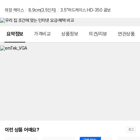
외장 케이스
/
8.9cm(3.5인치)
/
3.5"하드케이스 HD-350 콤보
메뉴 네비게이션
요약정보
가격비교
상품정보
의견/리뷰
연관상품
이런 상품 어때요?
광고