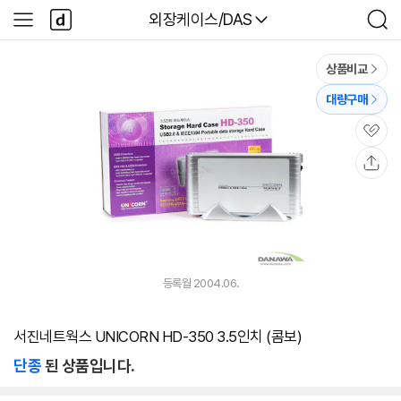
본문 바로가기
다
다나와
외장케이스/DAS
사
검
나
이
색
와
드
메
메
상품비교
인
뉴
대량구매
관
심
공
유
등록월 2004.06.
서진네트웍스 UNICORN HD-350 3.5인치 (콤보)
단종
된 상품입니다.