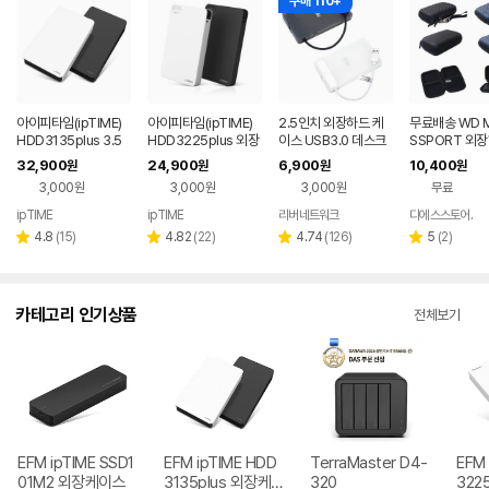
구매 110+
아이피타임(ipTIME)
아이피타임(ipTIME)
2.5인치 외장하드 케
무료배송 WD M
HDD3135plus 3.5
HDD3225plus 외장
이스 USB3.0 데스크
SSPORT 외
인치 외장하드 케이스
하드 케이스 2.5인치
탑 노트북 HDD SSD
이스 파우치 마
32,900
24,900
6,900
10,400
원
원
원
원
USB 3.0 지원
전용 USB 3.1Gen2
케이스 파우치
포트
3,000원
3,000원
3,000원
무료
ipTIME
ipTIME
리버네트워크
디에스스토어.
네이버
페이
리
리
리
리
4.8
(
15
)
4.82
(
22
)
4.74
(
126
)
5
(
2
)
별
별
별
별
뷰
뷰
뷰
뷰
점
점
점
점
수
수
수
수
카테고리 인기상품
전체보기
EFM ipTIME SSD1
EFM ipTIME HDD
TerraMaster D4-
EFM 
01M2 외장케이스
3135plus 외장케
320
322