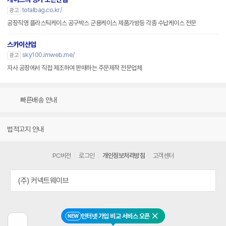
totalbag.co.kr/
광고
공장직영 플라스틱케이스 공구박스 군용케이스 제품가방등 각종 수납케이스 전문
스카이산업
sky100.imweb.me/
광고
자사 공장에서 직접 제조하여 판매하는 주문제작 전문업체
빠른배송 안내
법적고지 안내
PC버전
로그인
개인정보처리방침
고객센터
(주) 커넥트웨이브
인터넷 가입 비교 서비스 오픈
NEW
닫기
이