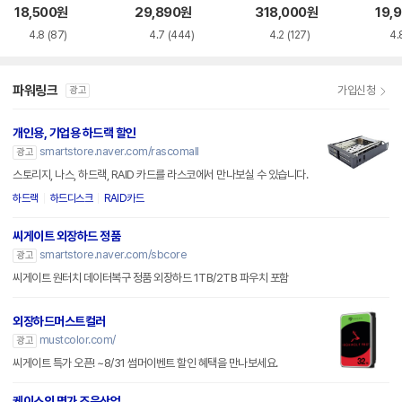
이스
이스
18,500
원
29,890
원
318,000
원
19,
4.8
(87)
4.7
(444)
4.2
(127)
4.
파워링크
가입신청
광고
개인용, 기업용 하드랙 할인
smartstore.naver.com/rascomall
광고
스토리지, 나스, 하드랙, RAID 카드를 라스코에서 만나보실 수 있습니다.
하드랙
하드디스크
RAID카드
씨게이트 외장하드 정품
smartstore.naver.com/sbcore
광고
씨게이트 원터치 데이터복구 정품 외장하드 1TB/2TB 파우치 포함
외장하드머스트컬러
mustcolor.com/
광고
씨게이트 특가 오픈! ~8/31 썸머이벤트 할인 혜택을 만나보세요.
케이스의 명가 조은산업