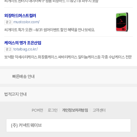
씨게이트 원터치 데이터복구 정품 외장하드 1TB/2TB 파우치 포함
외장하드머스트컬러
mustcolor.com/
광고
씨게이트 특가 오픈! ~8/31 썸머이벤트 할인 혜택을 만나보세요.
케이스의 명가 조은산업
totalbag.co.kr/
광고
보석함 악세사리케이스 화장품케이스 싸바리케이스 알미늄케이스등 각종 수납케이스 전문
빠른배송 안내
법적고지 안내
PC버전
로그인
개인정보처리방침
고객센터
(주) 커넥트웨이브