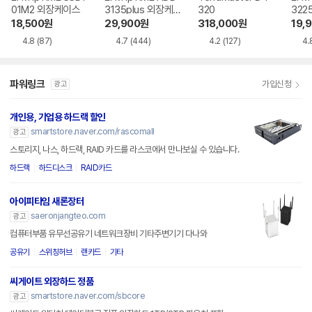
01M2 외장케이스
3135plus 외장케
320
322
이스
이스
18,500
원
29,900
원
318,000
원
19,
4.8
(87)
4.7
(444)
4.2
(127)
4.
파워링크
가입신청
광고
개인용, 기업용 하드랙 할인
smartstore.naver.com/rascomall
광고
스토리지, 나스, 하드랙, RAID 카드를 라스코에서 만나보실 수 있습니다.
하드랙
하드디스크
RAID카드
아이피타임 새론장터
saeronjangteo.com
광고
컴퓨터부품 유무선공유기 네트워크장비 기타주변기기 다나와
공유기
스위칭허브
랜카드
기타
씨게이트 외장하드 정품
smartstore.naver.com/sbcore
광고