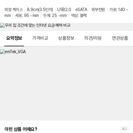
외장 케이스
/
8.9cm(3.5인치)
/
USB2.0
/
eSATA
/
외부전원
/
가로
:
140 ~
mm
/
세로
:
95 ~mm
/
두께
:
25 ~mm
/
색상
:
블랙
메뉴 네비게이션
요약정보
가격비교
상품정보
의견/리뷰
연관상품
이런 상품 어때요?
광고