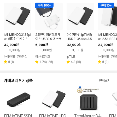
구매 100+
구매 10+
ipTIME HDD3135pl
2.5인치 외장하드 케
아이피타임(ipTIME)
ipTIME HDD3
us 외장하드 케이스
이스 USB3.0 데스크
HDD3135plus 3.5
us 2.5 USB3.
탑 노트북 HDD SSD
인치 외장하드 케이스
입 외장하드 케
32,900
6,900
32,900
24,900
원
원
원
원
케이스 파우치
USB 3.0 지원
3,000원
3,000원
3,000원
3,000원
아이피타임 온라인 샵
리버네트워크
ipTIME
아이피타임 온라인
네이버
페이
리
리
리
리
5
(
1
)
4.74
(
125
)
4.8
(
15
)
5
(
3
)
별
별
별
별
뷰
뷰
뷰
뷰
점
점
점
점
수
수
수
수
카테고리 인기상품
전체보기
EFM ipTIME SSD1
EFM ipTIME HDD
TerraMaster D4-
EFM 