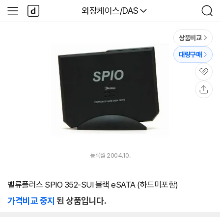
본문 바로가기
다
다나와
외장케이스/DAS
사
검
나
이
색
와
드
메
메
상품비교
인
뉴
대량구매
관
심
공
유
등록월 2004.10.
밸류플러스 SPIO 352-SUI 블랙 eSATA (하드미포함)
가격비교 중지
된 상품입니다.