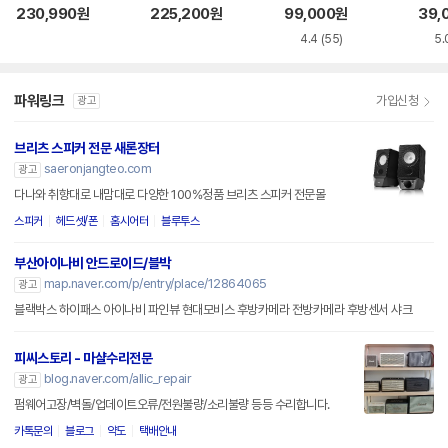
232
e 확장카드 (PX31
230,990
원
225,200
원
99,000
원
39,
0)
4.4
(55)
5.
파워링크
가입신청
광고
브리츠 스피커 전문 새론장터
saeronjangteo.com
광고
다나와 취향대로 내맘대로 다양한 100%정품 브리츠 스피커 전문몰
스피커
헤드셋/폰
홈시어터
블루투스
부산아이나비 안드로이드/블박
map.naver.com/p/entry/place/12864065
광고
블랙박스 하이패스 아이나비 파인뷰 현대모비스 후방카메라 전방카메라 후방센서 샤크
피씨스토리 - 마샬수리전문
blog.naver.com/allic_repair
광고
펌웨어고장/벽돌/업데이트오류/전원불량/소리불량 등등 수리합니다.
카톡문의
블로그
약도
택배안내