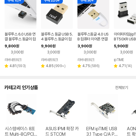
구매 1천+
구매 220+
구매 30+
블루투스 6.0 USB 연
블루투스 동글 USB 5.
블루투스동글 4.0 US
아이피타임(ipT
결 블루투스 동글이 컴
4 블루투스 동글이 컴
B 컴퓨터 이어폰 연결
BT50XR US
퓨터 동글 이어폰 무선
퓨터 연결 무선 수신기
무선 수신기 동그리 동
투스5.0 동글
9,800
9,900
3,900
5,900
원
원
원
원
수신기 어댑터 동그리
동그리
글 블루투스동글이
3,000원
3,000원
3,000원
3,000원
리버네트워크
리버네트워크
리버네트워크
ipTIME
네이버
네이버
네이버
페이
페이
페이
리
리
리
리
4.81
(
593
)
4.85
(
999+
)
4.75
(
586
)
4.71
(
14
)
별
별
별
별
뷰
뷰
뷰
뷰
점
점
점
점
수
수
수
수
카테고리 인기상품
전체보기
시스템베이스 8포
ASUS IPMI 확장 카
EFM ipTIME USB
AON
트 Multi-8C/PCIe
드 STCOM
3.1 Type C/A PCI
트 