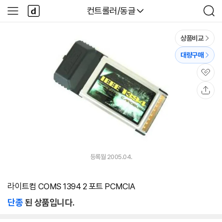
본문 바로가기
다
다나와
컨트롤러/동글
사
검
나
이
색
와
드
메
메
상품비교
인
뉴
대량구매
관
심
공
유
등록월 2005.04.
라이트컴 COMS 1394 2 포트 PCMCIA
단종
된 상품입니다.