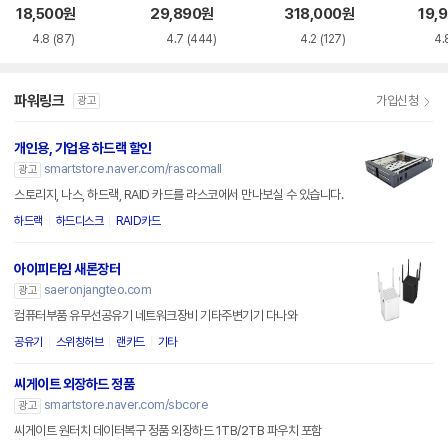
이스
이스
18,500
원
29,890
원
318,000
원
19,
4.8
(87)
4.7
(444)
4.2
(127)
4.
파워링크
가입신청
광고
개인용, 기업용 하드랙 할인
smartstore.naver.com/rascomall
광고
스토리지, 나스, 하드랙, RAID 카드를 라스코에서 만나보실 수 있습니다.
하드랙
하드디스크
RAID카드
아이피타임 새론장터
saeronjangteo.com
광고
컴퓨터부품 유무선공유기 네트워크장비 기타주변기기 다나와
공유기
스위칭허브
랜카드
기타
씨게이트 외장하드 정품
smartstore.naver.com/sbcore
광고
씨게이트 원터치 데이터복구 정품 외장하드 1TB/2TB 파우치 포함