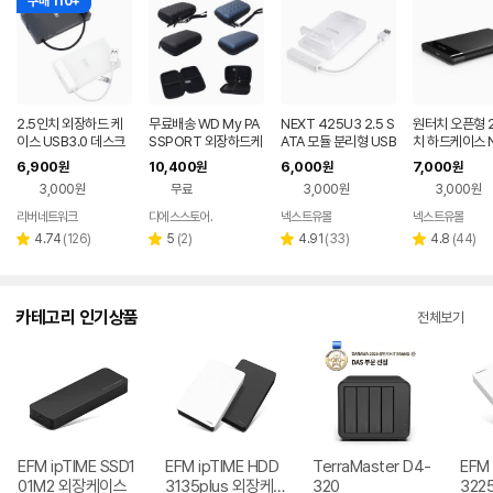
구매 110+
2.5인치 외장하드 케
무료배송 WD My PA
NEXT 425U3 2.5 S
원터치 오픈형 2
이스 USB3.0 데스크
SSPORT 외장하드케
ATA 모듈 분리형 USB
치 하드케이스 
탑 노트북 HDD SSD
이스 파우치 마이 패스
3.0 외장하드 케이스
625U3
6,900
10,400
6,000
7,000
원
원
원
원
케이스 파우치
포트
3,000원
무료
3,000원
3,000원
리버네트워크
디에스스토어.
넥스트유몰
넥스트유몰
네이버
페이
리
리
리
리
4.74
(
126
)
5
(
2
)
4.91
(
33
)
4.8
(
44
)
별
별
별
별
뷰
뷰
뷰
뷰
점
점
점
점
수
수
수
수
카테고리 인기상품
전체보기
EFM ipTIME SSD1
EFM ipTIME HDD
TerraMaster D4-
EFM 
01M2 외장케이스
3135plus 외장케
320
322