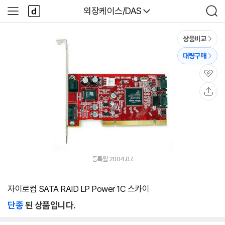
본문 바로가기
다
다나와
외장케이스/DAS
사
검
나
이
색
와
드
메
메
상품비교
인
뉴
대량구매
관
심
공
유
등록월 2004.07.
자이로컴 SATA RAID LP Power 1C 스카이
단종
된 상품입니다.