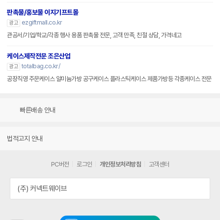
판촉물/홍보물 이지기프트몰
ezgiftmall.co.kr
광고
관공서/기업/학교/각종 행사 용품 판촉물 전문, 고객 만족, 친절 상담, 가격네고
케이스제작전문 조은산업
totalbag.co.kr/
광고
공장직영 주문케이스 알미늄가방 공구케이스 플라스틱케이스 제품가방등 각종케이스 전문
빠른배송 안내
법적고지 안내
PC버전
로그인
개인정보처리방침
고객센터
(주) 커넥트웨이브