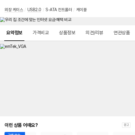
외장 케이스
/
USB2.0
/
S-ATA 컨트롤러
/
케이블
메뉴 네비게이션
요약정보
가격비교
상품정보
의견/리뷰
연관상품
이런 상품 어때요?
광고