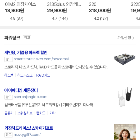
01M2 외장케이스
3135plus 외장케
320
322
이스
이스
18,900
원
29,900
원
318,000
원
19,
4.8
(87)
4.7
(444)
4.2
(127)
4.
파워링크
가입신청
광고
개인용, 기업용 하드랙 할인
smartstore.naver.com/rascomall
광고
스토리지, 나스, 하드랙, RAID 카드를 라스코에서 만나보실 수 있습니다.
하드랙
하드디스크
RAID카드
아이피타임 새론장터
saeronjangteo.com
광고
컴퓨터부품 유무선공유기 네트워크장비 기타주변기기 다나와
공유기
스위칭허브
랜카드
기타
외장하드케이스! 스카이기프트
m.skygift7.com/
광고