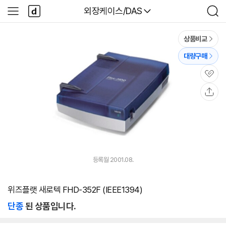
본문 바로가기
다
다나와
외장케이스/DAS
사
검
나
이
색
와
드
메
메
상품비교
인
뉴
대량구매
관
심
공
유
등록월 2001.08.
위즈플랫 새로텍 FHD-352F (IEEE1394)
단종
된 상품입니다.