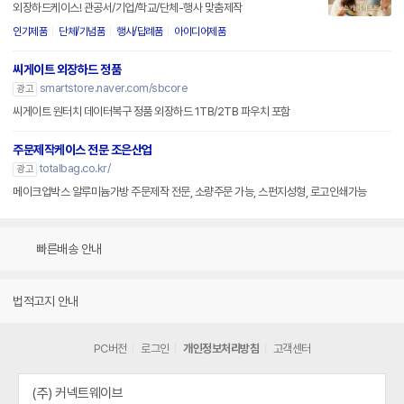
외장하드케이스! 관공서/기업/학교/단체-행사 맞춤제작
인기제품
단체/기념품
행사/답례품
아이디어제품
씨게이트 외장하드 정품
smartstore.naver.com/sbcore
광고
씨게이트 원터치 데이터복구 정품 외장하드 1TB/2TB 파우치 포함
주문제작케이스 전문 조은산업
totalbag.co.kr/
광고
메이크업박스 알루미늄가방 주문제작 전문, 소량주문 가능, 스펀지성형, 로고인쇄가능
빠른배송 안내
법적고지 안내
PC버전
로그인
개인정보처리방침
고객센터
(주) 커넥트웨이브