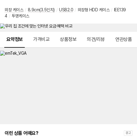
외장 케이스
/
8.9cm(3.5인치)
/
USB2.0
/
외장형 HDD 케이스
/
IEE139
4
/
투명케이스
메뉴 네비게이션
요약정보
가격비교
상품정보
의견/리뷰
연관상품
이런 상품 어때요?
광고