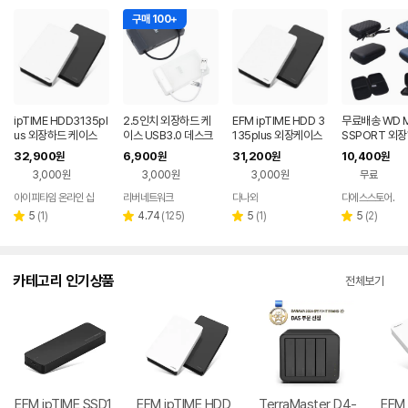
구매 100+
ipTIME HDD3135pl
2.5인치 외장하드 케
EFM ipTIME HDD 3
무료배송 WD M
us 외장하드 케이스
이스 USB3.0 데스크
135plus 외장케이스
SSPORT 외
탑 노트북 HDD SSD
(하드미포함)
이스 파우치 마
32,900
6,900
31,200
10,400
원
원
원
원
케이스 파우치
포트
3,000원
3,000원
3,000원
무료
아이피타임 온라인 샵
리버네트워크
다나와
디에스스토어.
네이버
네이버
페이
페이
리
리
리
리
5
(
1
)
4.74
(
125
)
5
(
1
)
5
(
2
)
별
별
별
별
뷰
뷰
뷰
뷰
점
점
점
점
수
수
수
수
카테고리 인기상품
전체보기
EFM ipTIME SSD1
EFM ipTIME HDD
TerraMaster D4-
EFM 