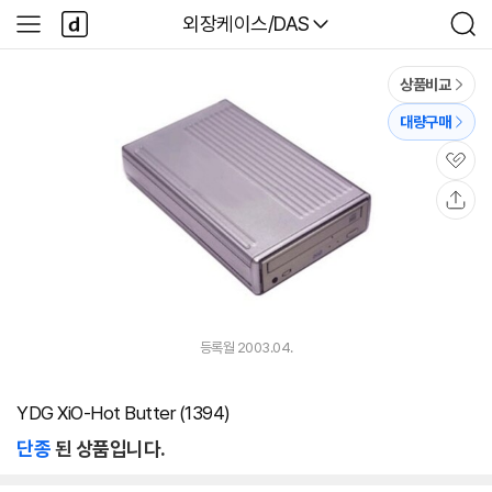
본문 바로가기
다
다나와
외장케이스/DAS
사
검
나
이
색
와
드
메
메
상품비교
인
뉴
대량구매
관
심
공
유
등록월 2003.04.
YDG XiO-Hot Butter (1394)
단종
된 상품입니다.