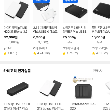
구매 110+
구매 20+
아이피타임(ipTIME)
2.5인치 외장하드 케
빌리온톤 3.5인치 외
빌리온톤 2.5인
HDD3135plus 3.5
이스 USB3.0 데스크
장하드케이스 USB3.
장하드케이스 U
인치 외장하드 케이스
탑 노트북 HDD SSD
0 8TB UASP 지원
0 UASP SATA
32,900
6,900
25,000
15,000
원
원
원
원
USB 3.0 지원
케이스 파우치
D지원
3,000원
3,000원
무료
무료
ipTIME
리버네트워크
그레이스씨앤씨
그레이스씨앤씨
네이버
페이
리
리
리
리
4.8
(
15
)
4.74
(
126
)
4.71
(
62
)
4.68
(
22
)
별
별
별
별
뷰
뷰
뷰
뷰
점
점
점
점
수
수
수
수
카테고리 인기상품
전체보기
EFM ipTIME SSD1
EFM ipTIME HDD
TerraMaster D4-
EFM 
01M2 외장케이스
3135plus 외장케
320
322