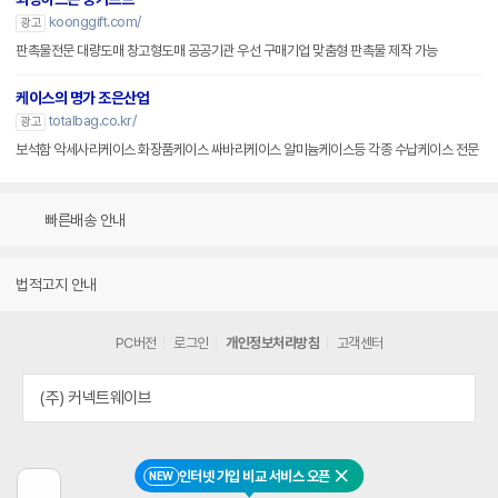
koonggift.com/
광고
판촉물전문 대량도매 창고형도매 공공기관 우선 구매기업 맞춤형 판촉물 제작 가능
케이스의 명가 조은산업
totalbag.co.kr/
광고
보석함 악세사리케이스 화장품케이스 싸바리케이스 알미늄케이스등 각종 수납케이스 전문
빠른배송 안내
법적고지 안내
PC버전
로그인
개인정보처리방침
고객센터
(주) 커넥트웨이브
인터넷 가입 비교 서비스 오픈
NEW
닫기
이