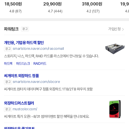
이스
이스
18,500
원
29,900
원
318,000
원
19,
4.8
(87)
4.7
(444)
4.2
(127)
4.
파워링크
가입신청
광고
개인용, 기업용 하드랙 할인
smartstore.naver.com/rascomall
광고
스토리지, 나스, 하드랙, RAID 카드를 라스코에서 만나보실 수 있습니다.
하드랙
하드디스크
RAID카드
씨게이트 외장하드 정품
smartstore.naver.com/sbcore
광고
씨게이트 원터치 데이터복구 정품 외장하드 1TB/2TB 파우치 포함
외장하드머스트컬러
mustcolor.com/
광고
씨게이트 특가 오픈! ~8/31 썸머이벤트 할인 혜택을 만나보세요.
외장하드은 쿵기프트