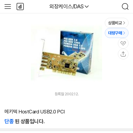
본문 바로가기
다
다나와
외장케이스/DAS
사
검
나
이
색
와
드
메
메
상품비교
인
뉴
대량구매
관
심
공
유
등록월 2002.12.
메키텍 HostCard USB2.0 PCI
단종
된 상품입니다.