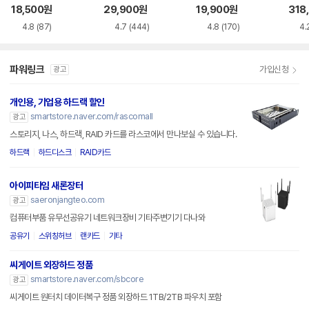
이스
이스
18,500
원
29,900
원
19,900
원
318
4.8
(87)
4.7
(444)
4.8
(170)
4.
파워링크
가입신청
광고
개인용, 기업용 하드랙 할인
smartstore.naver.com/rascomall
광고
스토리지, 나스, 하드랙, RAID 카드를 라스코에서 만나보실 수 있습니다.
하드랙
하드디스크
RAID카드
아이피타임 새론장터
saeronjangteo.com
광고
컴퓨터부품 유무선공유기 네트워크장비 기타주변기기 다나와
공유기
스위칭허브
랜카드
기타
씨게이트 외장하드 정품
smartstore.naver.com/sbcore
광고
씨게이트 원터치 데이터복구 정품 외장하드 1TB/2TB 파우치 포함