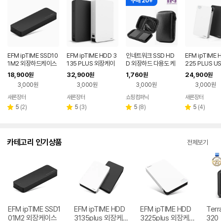
구매 20+
EFM ipTIME SSD10
EFM ipTIME HDD 3
인네트워크 SSD HD
EFM ipTIME 
1M2 외장하드케이스
135 PLUS 외장케이
D 외장하드 다용도 케
225 PLUS US
(하드 미포함)
스 (하드미포함)
이스 파우치
Gen2 외장하
18,900
32,900
1,760
24,900
원
원
원
원
스 (하드 미포함
3,000원
3,000원
3,000원
3,000원
새론장터
새론장터
쇼핑컴퍼닉
새론장터
네이버
네이버
네이버
네이
페이
페이
페이
페이
리
리
리
리
5
(
2
)
5
(
3
)
5
(
8
)
5
(
4
)
별
별
별
별
뷰
뷰
뷰
뷰
점
점
점
점
수
수
수
수
카테고리 인기상품
전체보기
EFM ipTIME SSD1
EFM ipTIME HDD
EFM ipTIME HDD
Terr
01M2 외장케이스
3135plus 외장케
3225plus 외장케
320