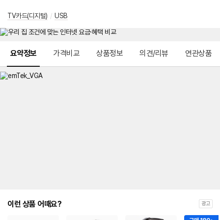
TV카드(디지털)
/
USB
메뉴 네비게이션
요약정보
가격비교
상품정보
의견/리뷰
연관상품
이런 상품 어때요?
광고