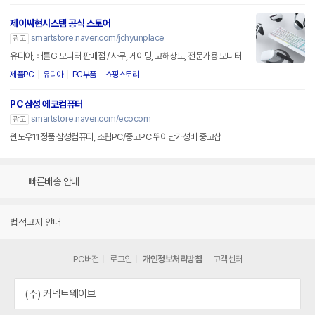
제이씨현시스템 공식 스토어
smartstore.naver.com/jchyunplace
광고
유디아, 배틀G 모니터 판매점 / 사무, 게이밍, 고해상도, 전문가용 모니터
제플PC
유디아
PC부품
쇼핑스토리
PC 삼성 에코컴퓨터
smartstore.naver.com/ecocom
광고
윈도우11정품 삼성컴퓨터, 조립PC/중고PC 뛰어난가성비 중고샵
빠른배송 안내
법적고지 안내
PC버전
로그인
개인정보처리방침
고객센터
(주) 커넥트웨이브