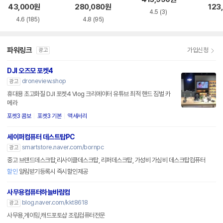
11G2
43,000
원
280,080
원
123
4.5
(3)
4.6
(185)
4.8
(95)
파워링크
가입신청
광고
DJI 오즈모 포켓4
droneview.shop
광고
휴대용 초고화질 DJI 포켓4 Vlog 크리에이터 유튜브 최적 핸드 짐벌 카
메라
포켓3 콤보
포켓3 기본
액세서리
세이퍼컴퓨터 데스트탑PC
smartstore.naver.com/bornpc
광고
중고 브랜드데스크탑,리사이클데스크탑, 리퍼데스크탑, 가성비 가심비 데스크탑컴퓨터
할인
알림받기등록시 즉시할인제공
사무용컴퓨터하늘바람컴
blog.naver.com/kkt8618
광고
사무용,게이밍,캐드포토샵 조립컴퓨터전문