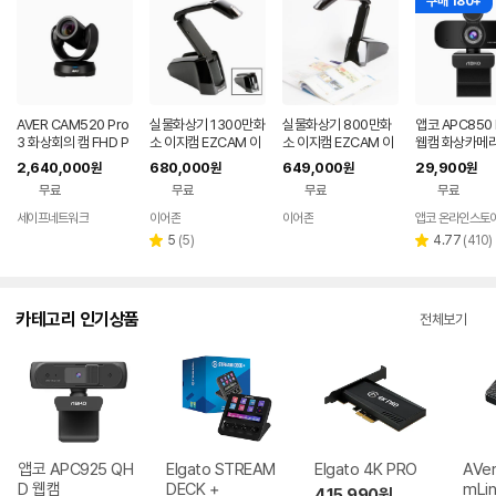
구매 180+
AVER CAM520 Pro
실물화상기 1300만화
실물화상기 800만화
앱코 APC850
3 화상회의 캠 FHD P
소 이지캠 EZCAM 이
소 이지캠 EZCAM 이
웹캠 화상카메라
TZ 카메라
어존 EZ-1300I
어존 EZ-800S
화상회의 원격
2,640,000
680,000
649,000
29,900
원
원
원
원
무료
무료
무료
무료
세이프네트워크
이어존
이어존
앱코 온라인스토
리
리
5
(
5
)
4.77
(
410
)
별
별
뷰
뷰
점
점
수
수
카테고리 인기상품
전체보기
앱코 APC925 QH
Elgato STREAM
Elgato 4K PRO
AVer
D 웹캠
DECK +
mLin
415,990
원