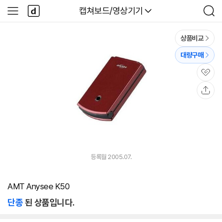
본문 바로가기
다
다나와
캡쳐보드/영상기기
사
검
나
이
색
와
드
메
메
상품비교
인
뉴
대량구매
관
심
공
유
등록월 2005.07.
AMT Anysee K50
단종
된 상품입니다.