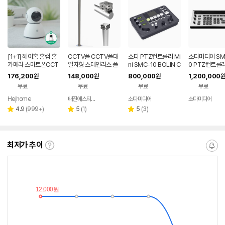
[1+1] 헤이홈 홈캠 홈
CCTV폴 CCTV폴대
소다 PTZ컨트롤러 Mi
소다미디어 SM
카메라 스마트폰CCT
일자형 스테인리스 폴
ni SMC-10 BOLIN C
0 PTZ컨트롤
V Pro+ 5MP
대브라켓 4인치 암대
UBE SONY 외 모든 I
비
176,200
148,000
800,000
1,200,000
원
원
원
원
3M 4M
P카메라
무료
무료
무료
무료
Hejhome
태진에스티아이
소다미디어
소다미디어
네이버
네이버
네
페이
페이
페
리
리
리
4.9
(
999+
)
5
(
1
)
5
(
3
)
별
별
별
뷰
뷰
뷰
점
점
점
수
수
수
최저가 추이
최
알
저
림
가
받
추
는
이
중
란?