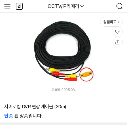
본문 바로가기
다
다나와
CCTV/IP카메라
사
검
나
이
색
와
드
메
메
상품비교
인
뉴
관
심
공
유
등록월 2005.03.
자이로컴 DVR 연장 케이블 (30m)
단종
된 상품입니다.