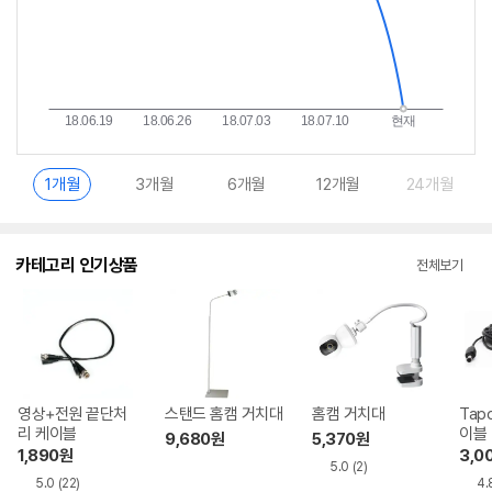
1개월
3개월
6개월
12개월
24개월
카테고리 인기상품
전체보기
영상+전원 끝단처
스탠드 홈캠 거치대
홈캠 거치대
Tap
리 케이블
이블
9,680
원
5,370
원
1,890
원
3,0
5.0
(2)
5.0
(22)
4.