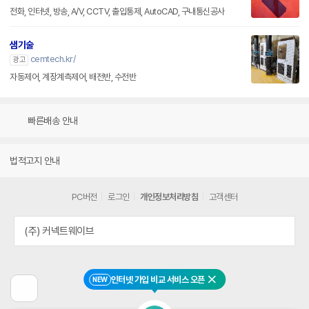
전화, 인터넷, 방송, A/V, CCTV, 출입통제, AutoCAD, 구내통신공사
샘기술
cemtech.kr/
광고
자동제어, 계장계측제어, 배전반, 수전반
빠른배송 안내
법적고지 안내
PC버전
로그인
개인정보처리방침
고객센터
(주) 커넥트웨이브
인터넷 가입 비교 서비스 오픈
NEW
닫기
이
전