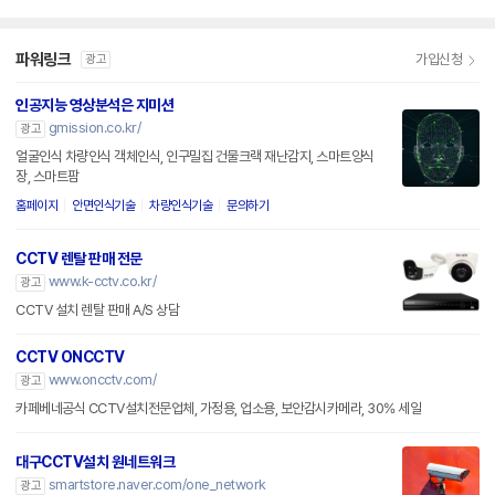
파워링크
가입신청
광고
인공지능 영상분석은 지미션
gmission.co.kr/
광고
얼굴인식 차량인식 객체인식, 인구밀집 건물크랙 재난감지, 스마트양식
장, 스마트팜
홈페이지
안면인식기술
차량인식기술
문의하기
CCTV 렌탈 판매 전문
www.k-cctv.co.kr/
광고
CCTV 설치 렌탈 판매 A/S 상담
CCTV ONCCTV
www.oncctv.com/
광고
카페베네공식 CCTV설치전문업체, 가정용, 업소용, 보안감시카메라, 30% 세일
대구CCTV설치 원네트워크
smartstore.naver.com/one_network
광고