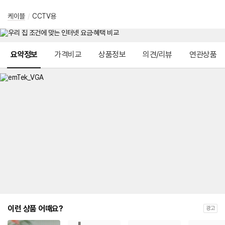
케이블
/
CCTV용
메뉴 네비게이션
요약정보
가격비교
상품정보
의견/리뷰
연관상품
이런 상품 어때요?
광고