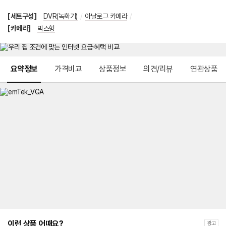
[세트구성]
DVR(녹화기)
/
아날로그 카메라
/
[카메라]
박스형
메뉴 네비게이션
요약정보
가격비교
상품정보
의견/리뷰
연관상품
이런 상품 어때요?
광고