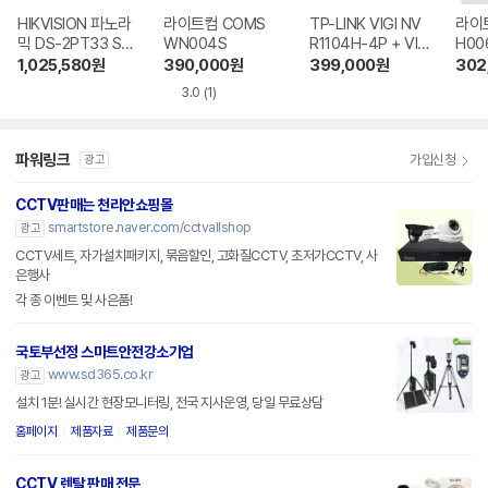
HIKVISION 파노라
라이트컴 COMS
TP-LINK VIGI NV
라이트
믹 DS-2PT33 ST
WN004S
R1104H-4P + VIG
H00
COM + Pro Serie
I C340i
1,025,580
원
390,000
원
399,000
원
302
s DS-7604NI ST
3.0
(1)
COM
파워링크
가입신청
광고
CCTV판매는 천리안쇼핑몰
smartstore.naver.com/cctvallshop
광고
CCTV세트, 자가설치패키지, 묶음할인, 고화질CCTV, 초저가CCTV, 사
은행사
각 종 이벤트 및 사은품!
국토부선정 스마트안전강소기업
www.sd365.co.kr
광고
설치 1분! 실시간 현장모니터링, 전국 지사운영, 당일 무료상담
홈페이지
제품자료
제품문의
CCTV 렌탈 판매 전문