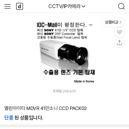
본문 바로가기
다
다나와
CCTV/IP카메라
사
검
나
이
색
와
드
메
메
상품비교
인
뉴
관
심
공
유
등록월 2004.01.
열린아이티 MDVR 41만소니 CCD PACK02
단종
된 상품입니다.