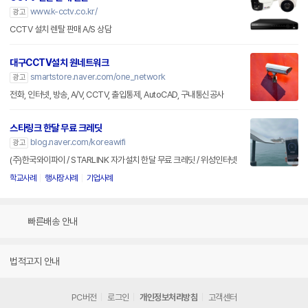
www.k-cctv.co.kr/
광고
CCTV 설치 렌탈 판매 A/S 상담
대구CCTV설치 원네트워크
smartstore.naver.com/one_network
광고
전화, 인터넷, 방송, A/V, CCTV, 출입통제, AutoCAD, 구내통신공사
스타링크 한달 무료 크레딧
blog.naver.com/koreawifi
광고
(주)한국와이파이 / STARLINK 자가설치 한달 무료 크레딧 / 위성인터넷
학교사례
행사장사례
기업사례
빠른배송 안내
법적고지 안내
PC버전
로그인
개인정보처리방침
고객센터