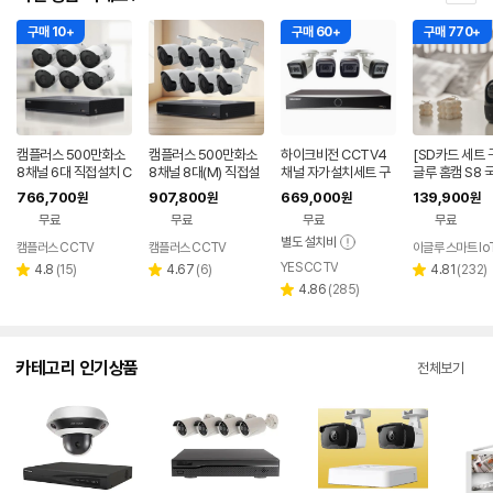
구매 10+
구매 60+
구매 770+
캠플러스 500만화소
캠플러스 500만화소
하이크비전 CCTV4
[SD카드 세트 
8채널 6대 직접설치 C
8채널 8대(M) 직접설
채널 자가설치세트 구
글루 홈캠 S8 
CTV세트 (2T)
치 CCTV세트 (2T)
성품은 IP카메라4대 +
산서버 아기 홈
766,700
907,800
669,000
139,900
원
원
원
원
2테라 장착한 NVR 1
CCTV AI 베
무료
무료
무료
무료
대 + 10m UTP케이블
4개로 구성됨 추가옵
별도 설치비
캠플러스 CCTV
캠플러스 CCTV
이글루 스마트 Io
션선택가능
YES CCTV
리
리
리
4.8
(
15
)
4.67
(
6
)
4.81
(
232
)
별
별
별
뷰
뷰
리
뷰
4.86
(
285
)
점
점
점
별
수
수
뷰
수
점
수
카테고리 인기상품
전체보기