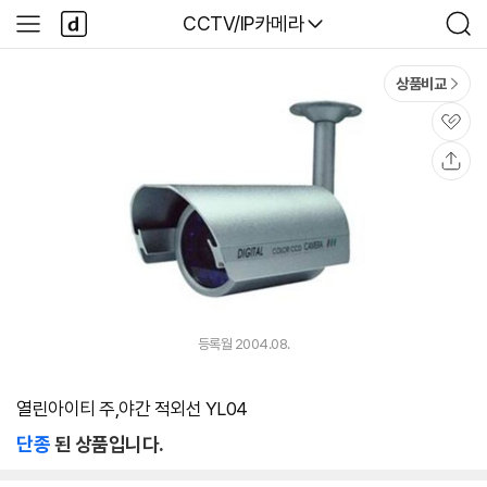
본문 바로가기
다
다나와
CCTV/IP카메라
사
검
나
이
색
와
드
메
메
상품비교
인
뉴
관
심
공
유
등록월 2004.08.
열린아이티 주,야간 적외선 YL04
단종
된 상품입니다.