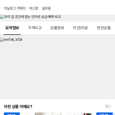
아날로그 카메라
/
박스형
/
실외용
메뉴 네비게이션
요약정보
가격비교
상품정보
의견/리뷰
연관상품
이런 상품 어때요?
광고