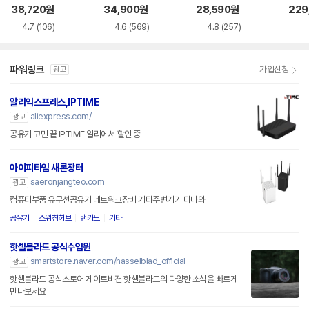
38,720
원
34,900
원
28,590
원
229
4.7
(106)
4.6
(569)
4.8
(257)
파워링크
가입신청
광고
알리익스프레스,IPTIME
aliexpress.com/
광고
공유기 고민 끝 IPTIME 알리에서 할인 중
아이피타임 새론장터
saeronjangteo.com
광고
컴퓨터부품 유무선공유기 네트워크장비 기타주변기기 다나와
공유기
스위칭허브
랜카드
기타
핫셀블라드 공식수입원
smartstore.naver.com/hasselblad_official
광고
핫셀블라드 공식스토어 게이트비젼 핫셀블라드의 다양한 소식을 빠르게
만나보세요