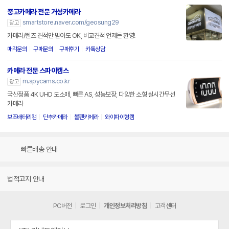
중고카메라 전문 거성카메라
smartstore.naver.com/geosung29
광고
카메라/렌즈 견적만 받아도 OK, 비교견적 언제든 환영!
매각문의
구매문의
구매후기
카톡상담
카메라 전문 스파이캠스
m.spycams.co.kr
광고
국산정품 4K UHD 도소매, 빠른 AS, 성능보장, 다양한 소형 실시간무선
카메라
보조배터리캠
단추카메라
볼펜카메라
와이파이형캠
빠른배송 안내
법적고지 안내
PC버전
로그인
개인정보처리방침
고객센터