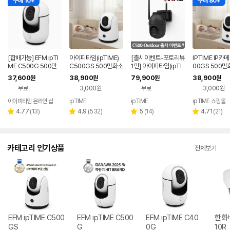
구매 10+
구매 80+
[합배가능] EFM ipTI
아이피타임(ipTIME)
[출시이벤트-포토리뷰
IPTIME IP카
ME C500G 500만
C500GS 500만화소
1만] 아이피타임(ipTI
00GS 500만
화소 홈 CCTV IP 카
가정용 홈캠 펫캠 베이
ME) C500-OUTDO
선 홈 CCTV 
37,600
38,900
79,900
38,900
원
원
원
원
메라
비캠 국내 서버 홈CC
OR 실외용 IP 카메라
캠 베이비캠
무료
3,000원
무료
3,000원
TV
대한민국 서버 기반 5
K 아웃도어 CCTV
아이피타임 온라인 샵
ipTIME
ipTIME
ipTIME 쇼핑몰
리
리
리
리
4.77
(
13
)
4.9
(
532
)
5
(
14
)
4.71
(
21
)
별
별
별
별
뷰
뷰
뷰
뷰
점
점
점
점
수
수
수
수
카테고리 인기상품
전체보기
EFM ipTIME C500
EFM ipTIME C500
EFM ipTIME C40
한화비
GS
G
0G
10R