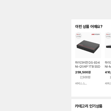
이런 상품 어때요?
하이크비전 DS-E04
하이크
NI-Q1/4P 1TB SSD
NI-
내장 POE NVR CCT
크 C
259,500
410
원
V 녹화기
2,500원
씨넥스 스토어
네이버
페이
카테고리 인기상품