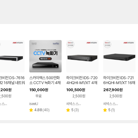
비전 DS-7616
스카이렉스 500만화
하이크비전 IDS-720
하이크비전 IDS-721
M2 16채널 네트워
소 CCTV 녹화기 4채
4HQHI-M1/XT 4채
6HQHI-M1/XT 16채
CTV 녹화기
널 SKYREX DVR
널 UHD 아큐센스 DV
널 UHD 아큐센스 DV
,200
150,000
100,500
267,900
원
원
원
원
R CCTV 녹화기
R CCTV 녹화기
2,500원
무료
2,500원
2,500원
씨넥스 스토어
iseeU
씨넥스 스토어
씨넥스 스토어
네이버
네이버
네이버
페이
페이
페이
리
리
리
4.88
(
40
)
5
(
3
)
5
(
1
)
별
별
별
뷰
뷰
뷰
점
점
점
수
수
수