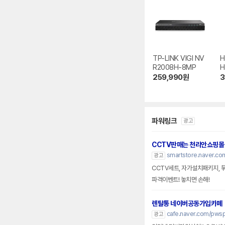
TP-LINK VIGI NV
H
R2008H-8MP
H
0
259,990
원
3
파워링크
광고
CCTV판매는 천리안쇼핑몰
smartstore.naver.com
광고
CCTV세트, 자가설치패키지, 묶
파격이벤트! 놓치면 손해!
렌탈통 네이버공동가입카페
cafe.naver.com/pws
광고