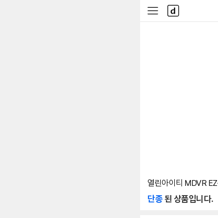
본문 바로가기
다
사
나
이
와
드
메
메
인
뉴
열린아이티 MDVR EZ-
단종
된 상품입니다.