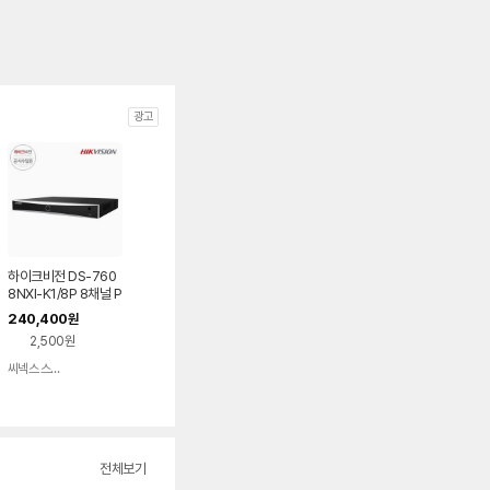
광고
하이크비전 DS-760
8NXI-K1/8P 8채널 P
oE NVR CCTV 녹화
240,400
원
기
2,500원
씨넥스 스토어
네이버
페이
전체보기