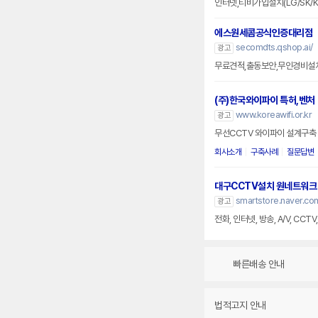
인터넷,티비가입설치(LG/SK/
에스원세콤공식인증대리점
secomdts.qshop.ai/
광고
무료견적,출동보안,무인경비설
(주)한국와이파이 특허,벤처
www.koreawifi.or.kr
광고
무선CCTV 와이파이 설계구축 
회사소개
구축사례
질문답변
대구CCTV설치 원네트워크
smartstore.naver.co
광고
전화, 인터넷, 방송, A/V, CCT
빠른배송 안내
법적고지 안내