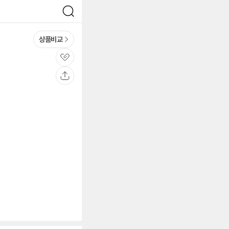
검
색
상품비교
관
심
공
유