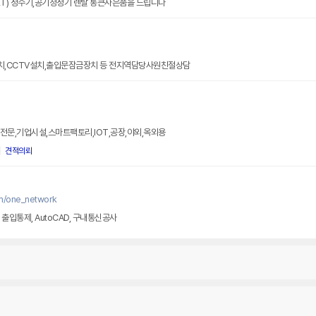
KT) 정수기,공기청정기 렌탈 통큰사은품을 드립니다
치,CCTV설치,출입문잠금장치 등 전지역담당사원친절상담
전문,기업시설,스마트팩토리,IOT,공장,야외,옥외용
견적의뢰
m/one_network
V, 출입통제, AutoCAD, 구내통신공사