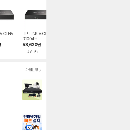
VIGI NV
TP-LINK VIGI NV
TP-LINK VIGI NV
TP-LINK VIGI N
R1004H
R1104H-4P
R2016H-16P
원
58,630
원
84,990
원
281,000
원
4.8
(5)
4.7
(16)
가입신청