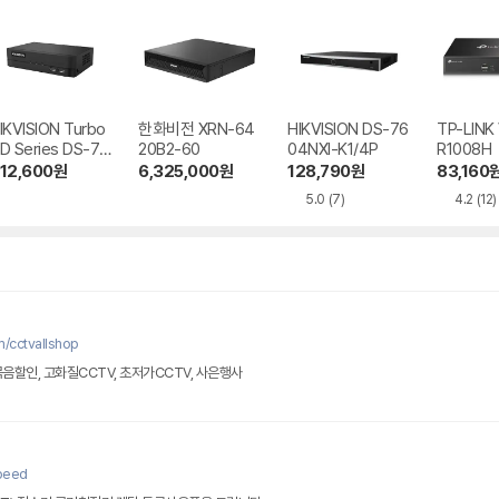
IKVISION Turbo
한화비전 XRN-64
HIKVISION DS-76
TP-LINK 
D Series DS-72
20B2-60
04NXI-K1/4P
R1008H
4H Mini SSD ST
12,600
원
6,325,000
원
128,790
원
83,160
COM
5.0
(7)
4.2
(12)
/cctvallshop
음할인, 고화질CCTV, 초저가CCTV, 사은행사
peed