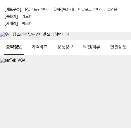
[세트구성]
PC카드+카메라
/
DVR(녹화기)
/
아날로그 카메라
/
실외용
/
[녹화기]
카드형
/
[카메라]
박스형
메뉴 네비게이션
요약정보
가격비교
상품정보
의견/리뷰
연관상품