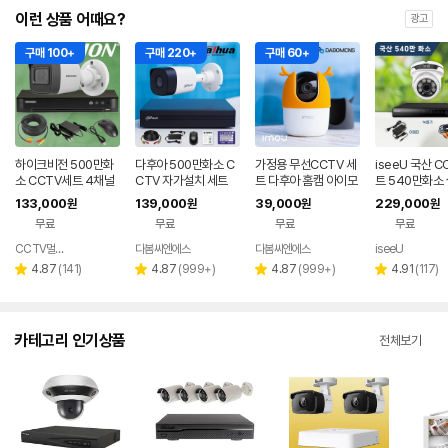
이런 상품 어때요?
광고
구매 100+
구매 220+
구매 60+
하이크비전 500만화
다후아 500만화소 C
가정용 무선CCTV 세
iseeU 국산 C
소 CCTV세트 4채널
CTV 자가설치 세트
트 다후아 홈캠 아이모
트 540만화소 
실내실외 자가설치 스
실외 가정용 스마트폰
레인저2 아기 홈 카메
가설치 세트
133,000
139,000
39,000
229,000
원
원
원
원
마트폰어플 매장 가정
매장 야외 4채널 감시
라 강아지CCTV
무료
무료
무료
무료
사무실
카메라
CCTV멀티샵
다봄씨엔에스
다봄씨엔에스
iseeU
네이버
페이
리
리
리
리
4.87
(
141
)
4.87
(
999+
)
4.87
(
999+
)
4.91
(
117
)
별
별
별
별
뷰
뷰
뷰
뷰
점
점
점
점
수
수
수
수
카테고리 인기상품
전체보기