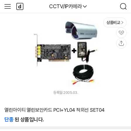
본문 바로가기
다
다나와
CCTV/IP카메라
사
검
나
이
색
와
드
메
메
상품비교
인
뉴
관
심
공
유
등록월 2005.03.
열린아이티 열린보안카드 PCI+YL04 적외선 SET04
단종
된 상품입니다.