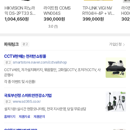
HIKVISION 파노라
라이트컴 COMS
TP-LINK VIGI NV
라이트
믹 DS-2PT33 ST
WN004S
R1104H-4P + VIG
H00
COM + Pro Serie
I C340i
1,004,650
원
390,000
원
399,000
원
302
s DS-7604NI ST
3.0
(1)
COM
파워링크
가입신청
광고
CCTV판매는 천리안쇼핑몰
smartstore.naver.com/cctvallshop
광고
CCTV세트, 자가설치패키지, 묶음할인, 고화질CCTV, 초저가CCTV, 사
은행사
각 종 이벤트 및 사은품!
국토부선정 스마트안전강소기업
www.sd365.co.kr
광고
설치 1분! 실시간 현장모니터링, 전국 지사운영, 당일 무료상담
홈페이지
제품자료
제품문의