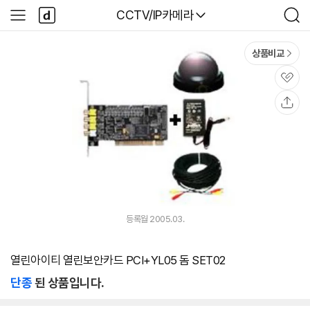
본문 바로가기
다
다나와
CCTV/IP카메라
사
검
나
이
색
와
드
메
메
상품비교
인
뉴
관
심
공
유
등록월 2005.03.
열린아이티 열린보안카드 PCI+YL05 돔 SET02
단종
된 상품입니다.