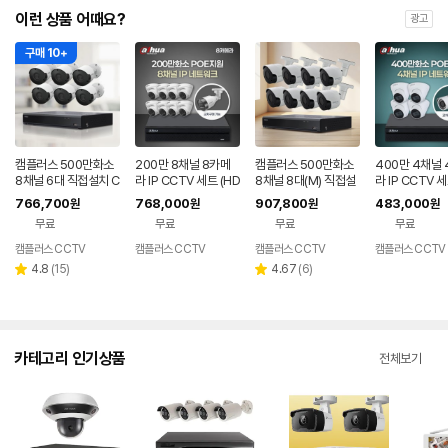
이런 상품 어때요?
광고
구매 10+
캠플러스 500만화소
200만 8채널 8카메
캠플러스 500만화소
400만 4채널
8채널 6대 직접설치 C
라 IP CCTV 세트 (HD
8채널 8대(M) 직접설
라 IP CCTV 세
CTV세트 (2T)
D미포함)
치 CCTV세트 (2T)
D미포함)
766,700
768,000
907,800
483,000
원
원
원
원
무료
무료
무료
무료
캠플러스 CCTV
캠플러스 CCTV
캠플러스 CCTV
캠플러스 CCTV
리
리
4.8
(
15
)
4.67
(
6
)
별
별
뷰
뷰
점
점
수
수
카테고리 인기상품
전체보기