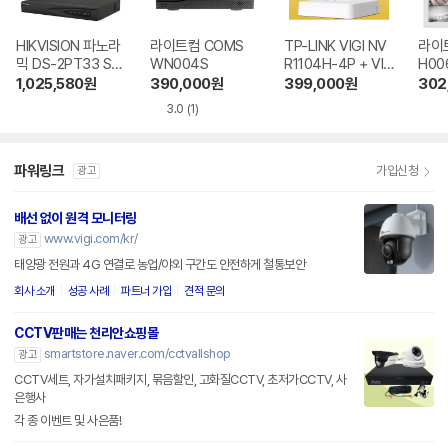
HIKVISION 파노라
라이트컴 COMS
TP-LINK VIGI NV
라이트
믹 DS-2PT33 ST
WN004S
R1104H-4P + VIG
H00
COM + Pro Serie
I C340i
1,025,580
원
390,000
원
399,000
원
302
s DS-7604NI ST
3.0
(1)
COM
파워링크
가입신청
광고
배선 없이 원격 모니터링
www.vigi.com/kr/
광고
태양광 전원과 4G 연결로 농업/야외 구간도 안전하게 철통보안
회사 소개
성공 사례
파트너 가입
견적 문의
CCTV판매는 천리안쇼핑몰
smartstore.naver.com/cctvallshop
광고
CCTV세트, 자가설치패키지, 묶음할인, 고화질CCTV, 초저가CCTV, 사
은행사
각 종 이벤트 및 사은품!