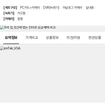
[세트구성]
PC카드+카메라
/
DVR(녹화기)
/
아날로그 카메라
/
실내용
/
[녹화기]
카드형
/
[카메라]
돔형
메뉴 네비게이션
요약정보
가격비교
상품정보
의견/리뷰
연관상품