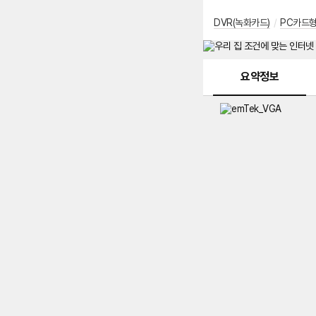
DVR(녹화카드)
/
PC카드
메뉴 네비게이션
요약정보