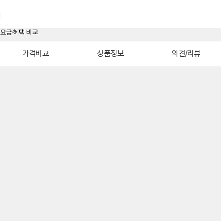
형
가격비교
상품정보
의견/리뷰