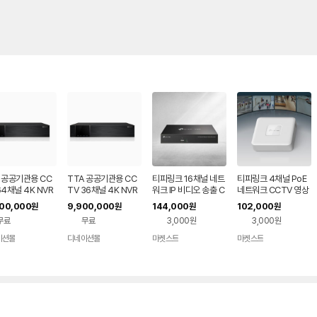
 공공기관용 CC
TTA 공공기관용 CC
티피링크 16채널 네트
티피링크 4채널 PoE
64채널 4K NVR
TV 36채널 4K NVR
워크 IP 비디오 송출 C
네트워크 CCTV 영상
-NVR6400-T
UHN-NVR3600-T
CTV 비디오녹화기 VI
비디오 녹화기 VIGI N
000,000
9,900,000
144,000
102,000
원
원
원
원
 웹게이트
TA 웹게이트
GI NVR1016H
VR1104H-4P
무료
무료
3,000원
3,000원
이션몰
디네이션몰
마켓스트
마켓스트
네이버
네이버
페이
페이