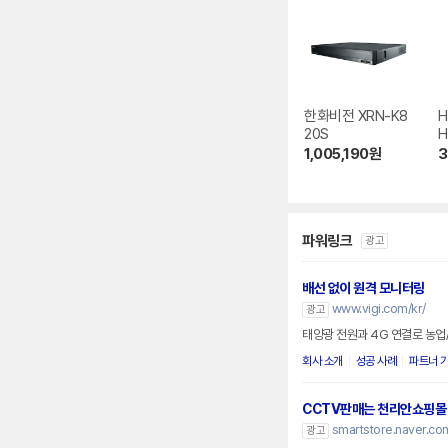
한화비전 XRN-K8
H
20S
H
0
1,005,190
원
3
파워링크
광고
배선 없이 원격 모니터링
www.vigi.com/kr/
광고
태양광 전원과 4G 연결로 농업
회사 소개
성공 사례
파트너 
CCTV판매는 천리안쇼핑몰
smartstore.naver.com
광고