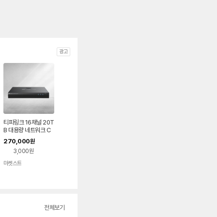
광고
티피링크 16채널 20T
B 대용량 네트워크 C
CTV 비디오 녹화기 VI
270,000
원
GI NVR2016H
3,000원
마켓스트
네이버
페이
전체보기