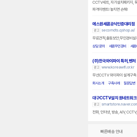
CCTV세트, 자가설치패키지, 묶
파격이벤트! 놓치면 손해!
에스원세콤공식인증대리점
secomdts.qshop.ai/
광고
무료견적,출동보안,무인경비설
상담 문의
세콤무인경비
세콤
(주)한국와이파이 특허,벤처
www.koreawifi.or.kr
광고
무선CCTV 와이파이 설계구축 
회사소개
구축사례
질문답변
대구CCTV설치 원네트워크
smartstore.naver.co
광고
전화, 인터넷, 방송, A/V, CCT
빠른배송 안내