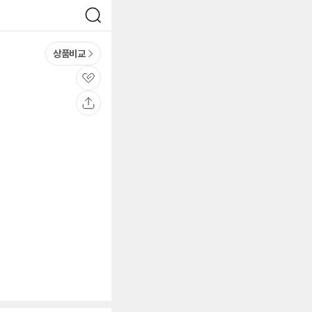
검
색
상품비교
관
심
공
유