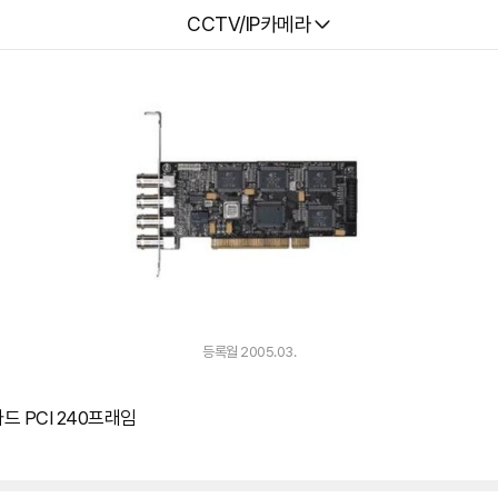
다나와
CCTV/IP카메라
등록월 2005.03.
 PCI 240프래임