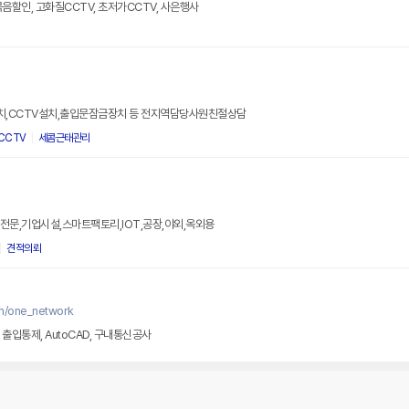
음할인, 고화질CCTV, 초저가CCTV, 사은행사
치,CCTV설치,출입문잠금장치 등 전지역담당사원친절상담
CCTV
세콤근태관리
전문,기업시설,스마트팩토리,IOT,공장,야외,옥외용
견적의뢰
m/one_network
V, 출입통제, AutoCAD, 구내통신공사