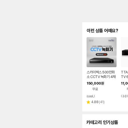
이런 상품 어때요?
스카이렉스 500만화
TTA
소 CCTV 녹화기 4채
TV 
널 SKYREX DVR
UHN
150,000
11,
원
TA
무료
iseeU
디네
리
4.88
(
41
)
별
뷰
점
수
카테고리 인기상품