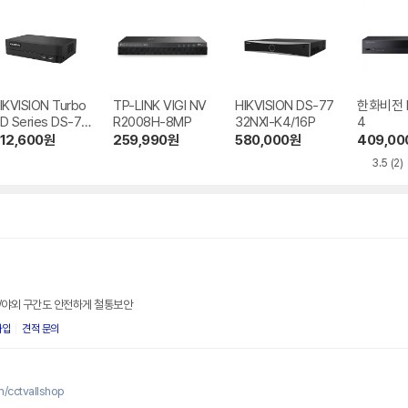
IKVISION Turbo
TP-LINK VIGI NV
HIKVISION DS-77
한화비전 
D Series DS-72
R2008H-8MP
32NXI-K4/16P
4
4H Mini SSD ST
12,600
원
259,990
원
580,000
원
409,00
COM
3.5
(2)
/야외 구간도 안전하게 철통보안
가입
견적 문의
/cctvallshop