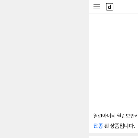
본문 바로가기
다
사
나
이
와
드
메
메
인
뉴
열린아이티 열린보안카드
단종
된 상품입니다.