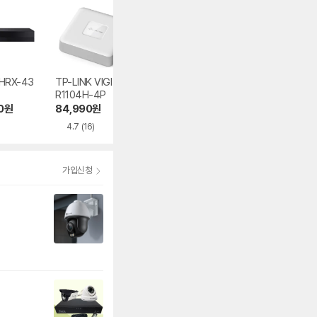
HRX-43
TP-LINK VIGI NV
TP-LINK VIGI NV
TP-LINK VIGI N
R1104H-4P
R1004H
R1008H
0
원
84,990
원
58,630
원
83,160
원
4.7
(16)
4.8
(5)
4.2
(12)
가입신청