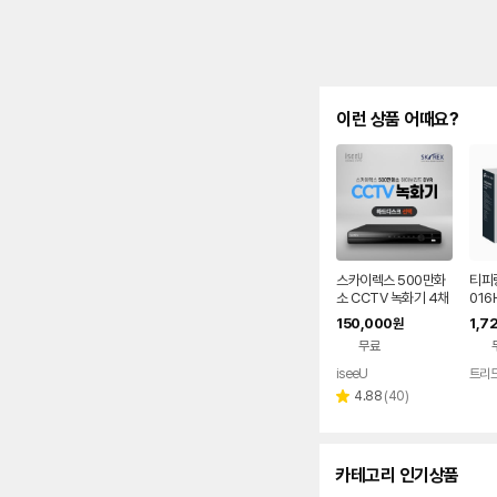
이런 상품 어때요?
스카이렉스 500만화
티피링
소 CCTV 녹화기 4채
016
널 SKYREX DVR
6포트
150,000
1,7
원
라 
무료
iseeU
트리
리
4.88
(
40
)
별
뷰
점
수
카테고리 인기상품