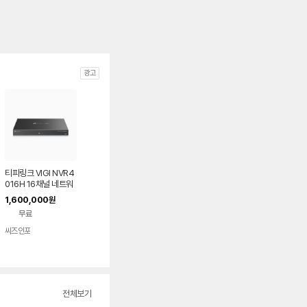
광고
티피링크 VIGI NVR4
016H 16채널 네트워
크 비디오 레코더 CC
1,600,000
원
TV 녹화기
무료
씨즈인포
전체보기