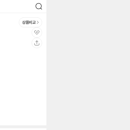
검
색
상품비교
관
심
공
유