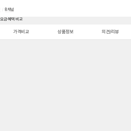
형
/
8채널
가격비교
상품정보
의견/리뷰