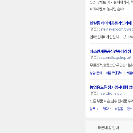
CCTV세트, 자가설치패키지, 묶
파격이벤트! 놓치면 손해!
렌탈통 네이버공동가입카페
cafe.naver.com/pws
광고
인터넷,티비가입설치(LG/SK/
에스원세콤공식인증대리점
secomdts.qshop.ai/
광고
무료견적,출동보안,무인경비설
상담 문의
세콤무인경비
세콤
농업용드론 정기검사대행 업
m.eftdrone.com
광고
드론 부품 파손,침수 전제품 수
블로그
유튜브
쇼핑몰
인스
빠른배송 안내