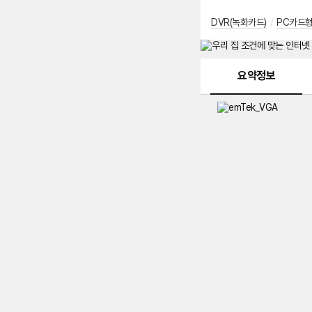
DVR(녹화카드)
/
PC카드
메뉴 네비게이션
요약정보