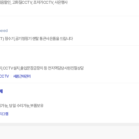
음할인, 고화질CCTV, 초저가CCTV, 사은행사
peed
KT) 정수기,공기청정기 렌탈 통큰사은품을 드립니다
치,CCTV설치,출입문잠금장치 등 전지역담당사원친절상담
CCTV
세콤근태관리
체
리가능, 당일 수리가능,부품보유
타그램