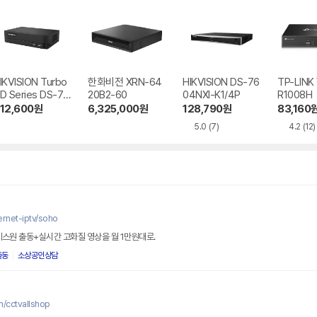
IKVISION Turbo
한화비전 XRN-64
HIKVISION DS-76
TP-LINK 
D Series DS-72
20B2-60
04NXI-K1/4P
R1008H
4H Mini SSD ST
12,600
원
6,325,000
원
128,790
원
83,160
COM
5.0
(7)
4.2
(12)
rnet-iptv/soho
 에스원 출동+실시간 고화질 영상을 월 1만원대로.
출동
소상공인상담
/cctvallshop