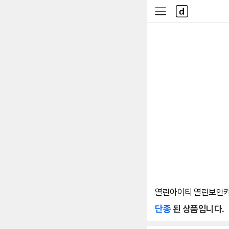
본문 바로가기
다
사
나
이
와
드
메
메
인
뉴
열린아이티 열린보안카드
단종
된 상품입니다.