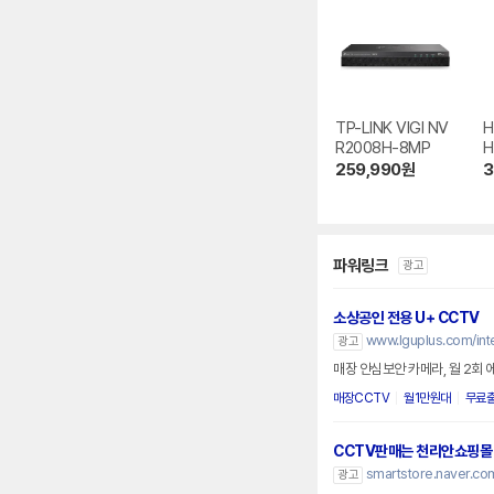
TP-LINK VIGI NV
H
R2008H-8MP
H
0
259,990
원
3
파워링크
광고
소상공인 전용 U+ CCTV
www.lguplus.com/inte
광고
매장 안심보안 카메라, 월 2회
매장CCTV
월1만원대
무료
CCTV판매는 천리안쇼핑몰
smartstore.naver.com
광고