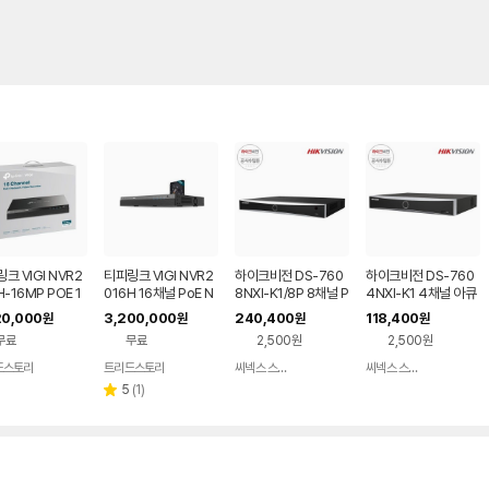
크 VIGI NVR2
티피링크 VIGI NVR2
하이크비전 DS-760
하이크비전 DS-760
H-16MP POE 1
016H 16채널 PoE N
8NXI-K1/8P 8채널 P
4NXI-K1 4채널 아큐
 CCTV IP카메
VR 4TB HDD 포함 C
oE NVR CCTV 녹화
센스 4K NVR CCTV
20,000
3,200,000
240,400
118,400
원
원
원
원
녹화기
CTV 녹화기
기
녹화기
무료
무료
2,500원
2,500원
드스토리
트리드스토리
씨넥스 스토어
씨넥스 스토어
네이버
네이버
페이
페이
리
5
(
1
)
별
뷰
점
수