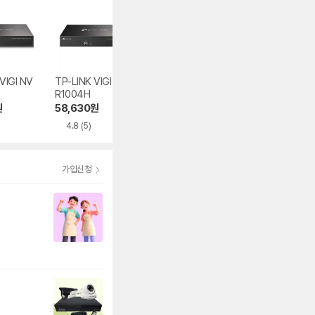
VIGI NV
TP-LINK VIGI NV
TP-LINK VIGI NV
TP-LINK VIGI N
R1004H
R1104H-4P
R2016H-16P
원
58,630
원
84,990
원
281,000
원
4.8
(5)
4.7
(16)
가입신청