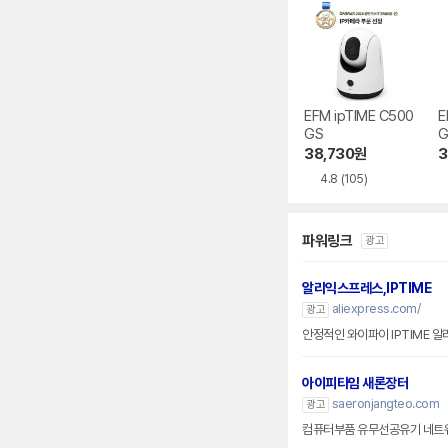
EFM ipTIME C500
E
GS
38,730
원
3
4.8
(105)
파워링크
광고
알리익스프레스,IPTIME
aliexpress.com/
광고
안정적인 와이파이 IPTIME 
아이피타임 새론장터
saeronjangteo.com
광고
컴퓨터부품 유무선공유기 네트