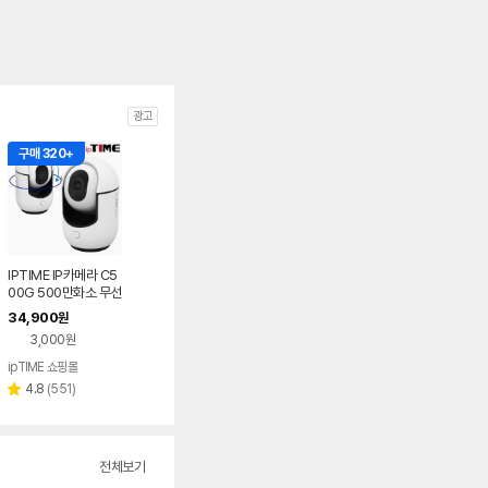
광고
구매 320+
IPTIME IP카메라 C5
00G 500만화소 무선
홈 CCTV 가정용 반려
34,900
원
동물 야간감시모드지
3,000원
원
ipTIME 쇼핑몰
리
4.8
(
551
)
별
뷰
점
수
전체보기