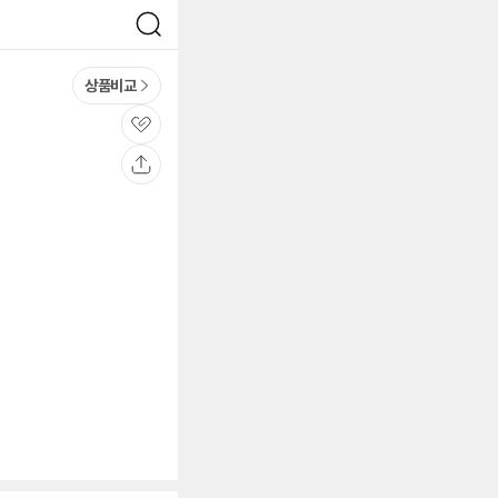
검
색
상품비교
관
심
공
유