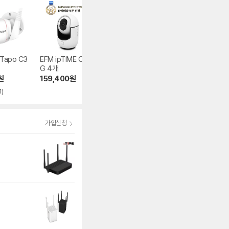
 Tapo C3
EFM ipTIME C500
EFM ipTIME C40
TP-LINK Tapo 
G 4개
0GS
60 KIT
원
159,400
원
32,900
원
219,360
원
1)
4.0
(15)
5.0
(1)
가입신청