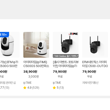
 10+
가능] EFM ipTI
아이피타임(ipTIME)
[출시이벤트-포토리뷰
EFM네트웍스 아이피
C500G 500만
C500GS 500만화소
1만] 아이피타임(ipTI
타임 C500-OUTDO
홈 CCTV IP 카
가정용 홈캠 펫캠 베이
ME) C500-OUTDO
OR 실외용 IP 카메라
600
38,900
79,900
79,900
원
원
원
원
비캠 국내 서버 홈CC
OR 실외용 IP 카메라
아웃도어 CCTV
무료
3,000원
무료
무료
TV
대한민국 서버 기반 5
K 아웃도어 CCTV
타임 온라인 샵
ipTIME
ipTIME
지제이전기통신
리
리
리
.77
(
13
)
4.9
(
529
)
5
(
13
)
별
별
뷰
뷰
뷰
점
점
수
수
수