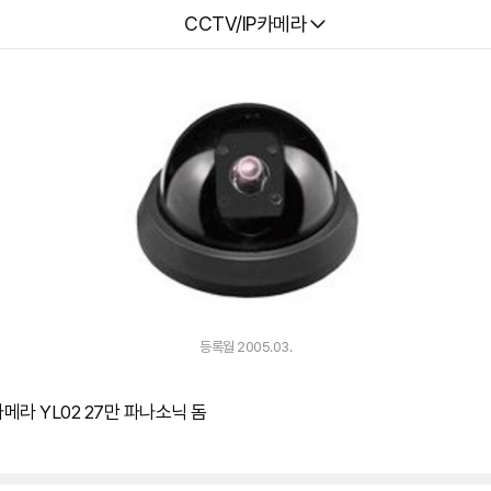
다나와
CCTV/IP카메라
등록월 2005.03.
라 YL02 27만 파나소닉 돔