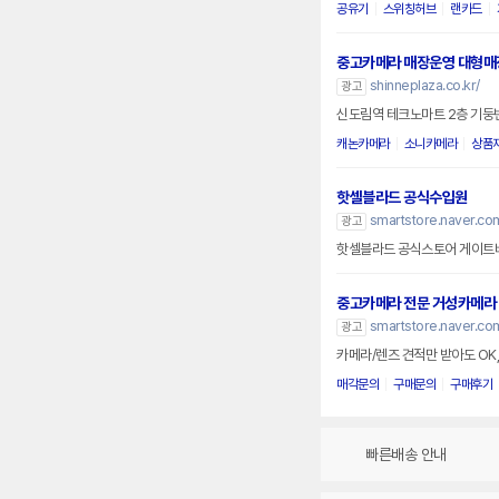
공유기
스위칭허브
랜카드
중고카메라 매장운영 대형매
shinneplaza.co.kr/
광고
신도림역 테크노마트 2층 기둥
캐논카메라
소니카메라
상품
핫셀블라드 공식수입원
smartstore.naver.com
광고
핫셀블라드 공식스토어 게이트
중고카메라 전문 거성카메라
smartstore.naver.c
광고
카메라/렌즈 견적만 받아도 OK,
매각문의
구매문의
구매후기
빠른배송 안내