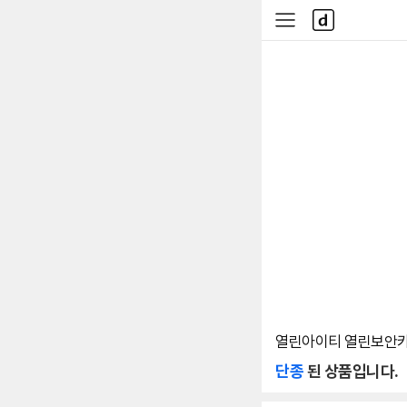
본문 바로가기
다
사
나
이
와
드
메
메
인
뉴
열린아이티 열린보안카메
단종
된 상품입니다.