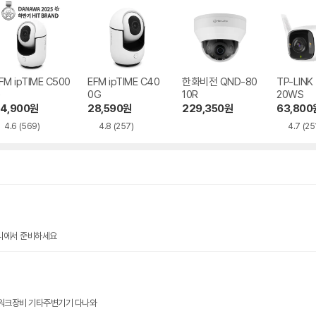
FM ipTIME C500
EFM ipTIME C40
한화비전 QND-80
TP-LINK
G
0G
10R
20WS
4,900
원
28,590
원
229,350
원
63,800
4.6
(569)
4.8
(257)
4.7
(25
알리에서 준비하세요
워크장비 기타주변기기 다나와