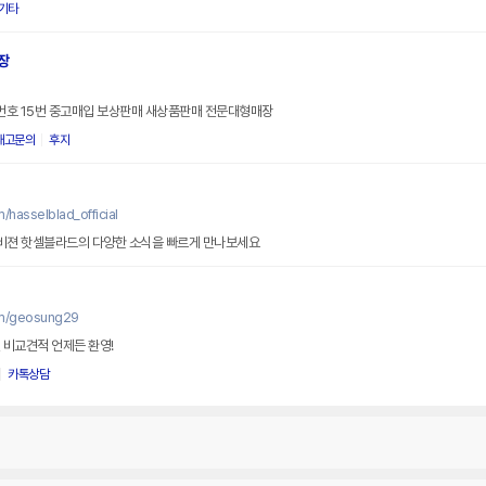
기타
장
번호 15번 중고매입 보상판매 새상품판매 전문대형매장
재고문의
후지
/hasselblad_official
비젼 핫셀블라드의 다양한 소식을 빠르게 만나보세요
om/geosung29
 비교견적 언제든 환영!
카톡상담