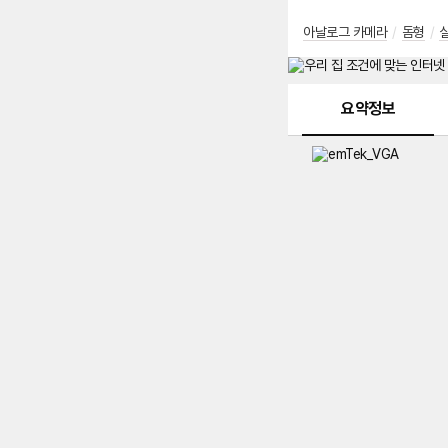
아날로그 카메라
/
돔형
/
메뉴 네비게이션
요약정보