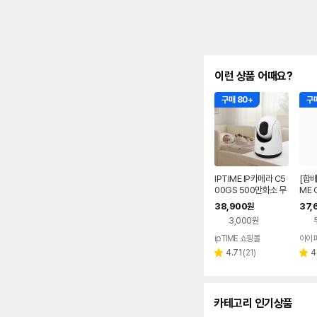
이런 상품 어때요?
구매 80+
구매
IPTIME IP카메라 C5
[합배
00GS 500만화소 무
ME 
선 홈 CCTV 홈캠 펫
화소 
38,900
37,
원
캠 베이비캠
메라
3,000원
ipTIME 쇼핑몰
아이피
리
4.71
(
21
)
4
별
별
뷰
점
점
수
카테고리 인기상품