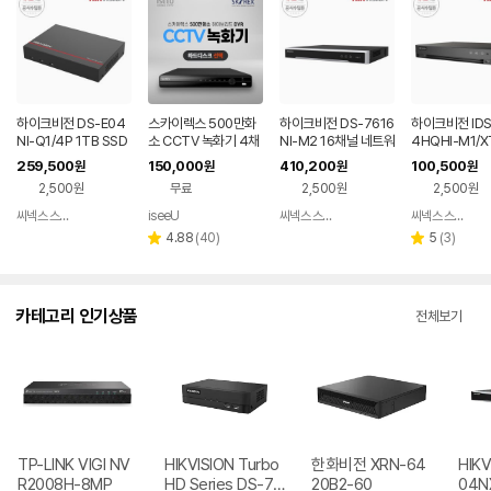
하이크비전 DS-E04
스카이렉스 500만화
하이크비전 DS-7616
하이크비전 IDS
NI-Q1/4P 1TB SSD
소 CCTV 녹화기 4채
NI-M2 16채널 네트워
4HQHI-M1/X
내장 POE NVR CCT
널 SKYREX DVR
크 CCTV 녹화기
널 UHD 아큐센
259,500
150,000
410,200
100,500
원
원
원
원
V 녹화기
R CCTV 녹화
2,500원
무료
2,500원
2,500원
씨넥스 스토어
iseeU
씨넥스 스토어
씨넥스 스토어
네이버
네이버
페이
페이
리
리
4.88
(
40
)
5
(
3
)
별
별
뷰
뷰
점
점
수
수
카테고리 인기상품
전체보기
TP-LINK VIGI NV
HIKVISION Turbo
한화비전 XRN-64
HIKV
R2008H-8MP
HD Series DS-72
20B2-60
04NX