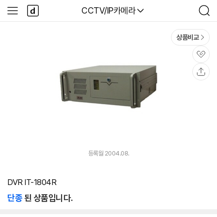
본문 바로가기
다
다나와
CCTV/IP카메라
사
검
나
이
색
와
드
메
메
상품비교
인
뉴
관
심
공
유
등록월 2004.08.
DVR IT-1804R
단종
된 상품입니다.