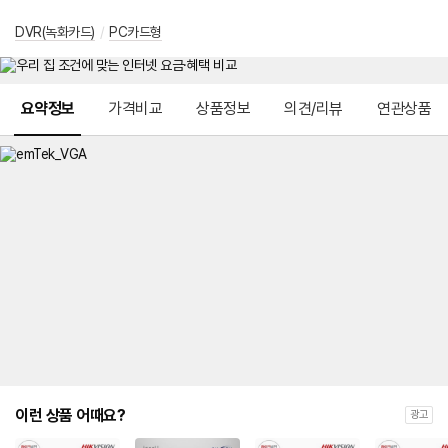
DVR(녹화카드)
/
PC카드형
메뉴 네비게이션
요약정보
가격비교
상품정보
의견/리뷰
연관상품
이런 상품 어때요?
광고