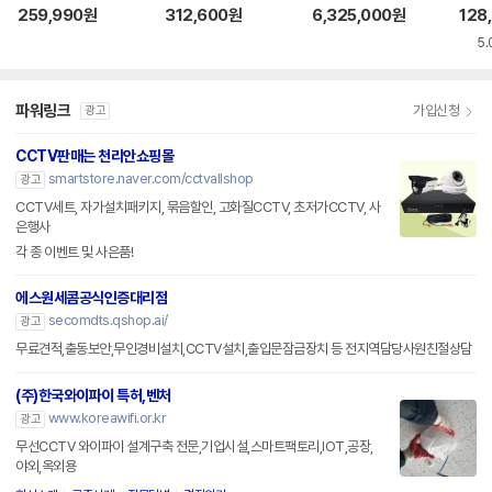
04H Mini SSD ST
259,990
원
312,600
원
6,325,000
원
128
COM
5.
파워링크
가입신청
광고
CCTV판매는 천리안쇼핑몰
smartstore.naver.com/cctvallshop
광고
CCTV세트, 자가설치패키지, 묶음할인, 고화질CCTV, 초저가CCTV, 사
은행사
각 종 이벤트 및 사은품!
에스원세콤공식인증대리점
secomdts.qshop.ai/
광고
무료견적,출동보안,무인경비설치,CCTV설치,출입문잠금장치 등 전지역담당사원친절상담
(주)한국와이파이 특허,벤처
www.koreawifi.or.kr
광고
무선CCTV 와이파이 설계구축 전문,기업시설,스마트팩토리,IOT,공장,
야외,옥외용