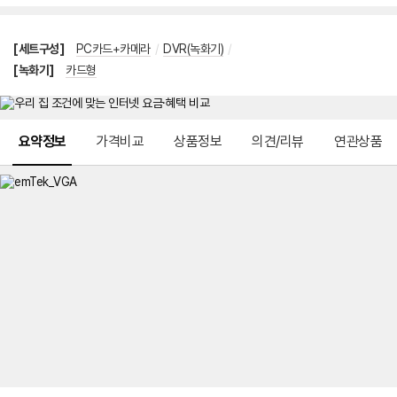
[세트구성]
PC카드+카메라
/
DVR(녹화기)
/
[녹화기]
카드형
메뉴 네비게이션
요약정보
가격비교
상품정보
의견/리뷰
연관상품