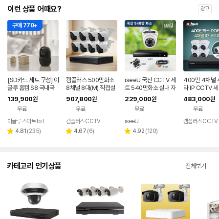
이런 상품 어때요?
광고
구매 770+
[SD카드 세트 구성] 이
캠플러스 500만화소
iseeU 국산 CCTV 세
400만 4채널
글루 홈캠 S8 국내국
8채널 8대(M) 직접설
트 540만화소 실내 자
라 IP CCTV 세
산서버 아기 홈카메라
치 CCTV세트 (2T)
가설치 세트
D미포함)
139,900
907,800
229,000
483,000
원
원
원
원
CCTV AI 베이비캠
무료
무료
무료
무료
이글루 스마트 IoT
캠플러스 CCTV
iseeU
캠플러스 CCTV
리
리
리
4.81
(
235
)
4.67
(
6
)
4.92
(
120
)
별
별
별
뷰
뷰
뷰
점
점
점
수
수
수
카테고리 인기상품
전체보기