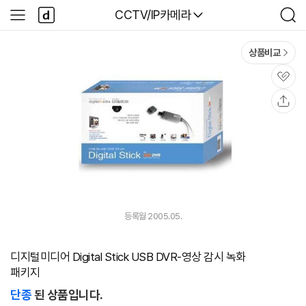
본문 바로가기
다
다나와
CCTV/IP카메라
사
검
나
이
색
와
드
메
메
상품비교
인
뉴
관
심
공
유
등록월 2005.05.
디지털미디어 Digital Stick USB DVR-영상 감시 녹화
패키지
단종
된 상품입니다.