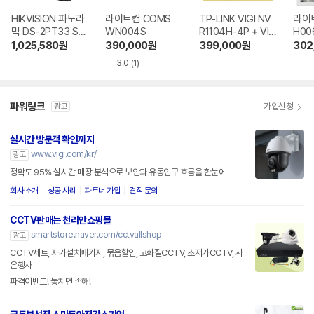
HIKVISION 파노라
라이트컴 COMS
TP-LINK VIGI NV
라이트
믹 DS-2PT33 ST
WN004S
R1104H-4P + VIG
H00
COM + Pro Serie
I C340i
1,025,580
원
390,000
원
399,000
원
302
s DS-7604NI ST
3.0
(1)
COM
파워링크
가입신청
광고
실시간 방문객 확인까지
www.vigi.com/kr/
광고
정확도 95% 실시간 매장 분석으로 보안과 유동인구 흐름을 한눈에
회사 소개
성공 사례
파트너 가입
견적 문의
CCTV판매는 천리안쇼핑몰
smartstore.naver.com/cctvallshop
광고
CCTV세트, 자가설치패키지, 묶음할인, 고화질CCTV, 초저가CCTV, 사
은행사
파격이벤트! 놓치면 손해!