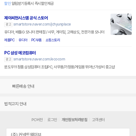
할인
알림받기등록시 즉시할인제공
제이씨현시스템 공식 스토어
smartstore.naver.com/jchyunplace
광고
유디아, 배틀G 모니터 판매점 / 사무, 게이밍, 고해상도, 전문가용 모니터
제플PC
유디아
PC부품
쇼핑스토리
PC 삼성 에코컴퓨터
smartstore.naver.com/ecocom
광고
윈도우11정품 삼성컴퓨터 조립PC, 사무용/가정용/게임용 뛰어난가성비 중고샵
빠른배송 안내
법적고지 안내
PC버전
로그인
개인정보처리방침
고객센터
(주) 커넥트웨이브