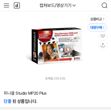
본문 바로가기
다
다나와
캡쳐보드/영상기기
사
검
나
이
색
와
드
메
메
상품비교
인
뉴
대량구매
관
심
공
유
등록월 2003.05.
피나클 Studio MP20 Plus
단종
된 상품입니다.