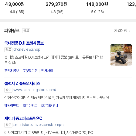
11G2
43,000
원
279,370
원
148,000
원
123
4.6
(185)
4.8
(95)
5.0
(26)
파워링크
가입신청
광고
국내정품 DJI 포켓4 콤보
droneview.shop
광고
휴대용 초고화질 DJI 포켓4 크리에이터 콤보 (브이로그 유튜브 최적 핸
드 짐벌)
포켓3 콤보
포켓3 기본
액세서리
갤럭시 Z 폴드8 시리즈
www.samsungstore.com/
광고
삼성스토어에서 신제품 체험은 물론, 자급제부터 개통까지 모두 만나보세요
웨딩이벤트
입주이벤트
오픈매장안내
세이퍼 중고데스트탑PC
smartstore.naver.com/bornpc
광고
리사이클IT기기, 피벗모니터, 사무용모니터, 사무용PC PC, PC