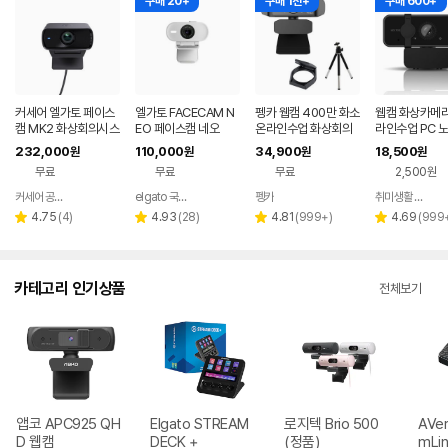
구매 20+
구매 1천+
구매 600+
커세어 엘가토 페이스
엘가토 FACECAM N
펭카 웹캠 400만 화소
웹캠 화상카메라
캠 MK2 화상회의시스
EO 페이스캠 네오
온라인수업 화상회의
라인수업 PC 
템 방송용 노트북 웹캠
캠 컴퓨터카메라 노트
컴퓨터 화상 캠 
232,000
110,000
34,900
18,500
원
원
원
원
pc카메라
북캠 PC캠 화상캠 PC
0P
무료
무료
무료
2,500원
WEB400
커세어 공식 브랜드 스토어
elgato 국내 총판
펭카
취미생활 캠핑 차박 게임
네이버
네이버
네이버
페이
페이
페이
리
리
리
리
4.75
(
4
)
4.93
(
28
)
4.81
(
999+
)
4.69
(
999
별
별
별
별
뷰
뷰
뷰
뷰
점
점
점
점
수
수
수
수
카테고리 인기상품
전체보기
앱코 APC925 QH
Elgato STREAM
로지텍 Brio 500
AVer
D 웹캠
DECK +
(정품)
mLin