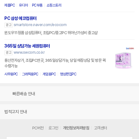
제플PC
유디아
PC부품
쇼핑스토리
PC 삼성 에코컴퓨터
smartstore.naver.com/ecocom
광고
윈도우11정품 삼성컴퓨터, 조립PC/중고PC 뛰어난가성비 중고샵
365일 상담가능 세원컴퓨터
www.swcom.co.kr
광고
용산전자상가, 조립PC싼곳, 365일상담가능, 당일 매장상담 및 방문 퀵
수령가능
사무용PC
그래픽용PC
게임용PC
영상편집PC
빠른배송 안내
법적고지 안내
PC버전
로그인
개인정보처리방침
고객센터