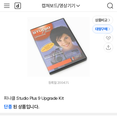
본문 바로가기
다
다나와
캡쳐보드/영상기기
사
검
나
이
색
와
드
메
메
상품비교
인
뉴
대량구매
관
심
공
유
등록월 2004.11.
피나클 Studio Plus 9 Upgrade Kit
단종
된 상품입니다.