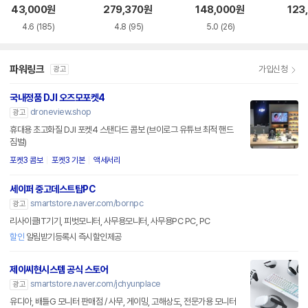
11G2
43,000
원
279,370
원
148,000
원
123
4.6
(185)
4.8
(95)
5.0
(26)
파워링크
가입신청
광고
국내정품 DJI 오즈모포켓4
droneview.shop
광고
휴대용 초고화질 DJI 포켓4 스탠다드 콤보 (브이로그 유튜브 최적 핸드
짐벌)
포켓3 콤보
포켓3 기본
액세서리
세이퍼 중고데스트탑PC
smartstore.naver.com/bornpc
광고
리사이클IT기기, 피벗모니터, 사무용모니터, 사무용PC PC, PC
할인
알림받기등록시 즉시할인제공
제이씨현시스템 공식 스토어
smartstore.naver.com/jchyunplace
광고
유디아, 배틀G 모니터 판매점 / 사무, 게이밍, 고해상도, 전문가용 모니터