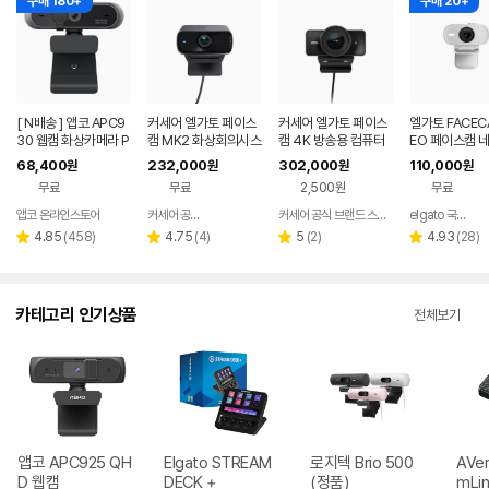
구매 180+
구매 20+
[ N배송 ] 앱코 APC9
커세어 엘가토 페이스
커세어 엘가토 페이스
엘가토 FACEC
30 웹캠 화상카메라 P
캠 MK2 화상회의시스
캠 4K 방송용 컴퓨터
EO 페이스캠 
C캠 화상회의 원격수
템 방송용 노트북 웹캠
캠 화상회의 카메라
68,400
232,000
302,000
110,000
원
원
원
원
업
pc카메라
무료
무료
2,500원
무료
앱코 온라인스토어
커세어 공식 브랜드 스토어
커세어 공식 브랜드 스토어
elgato 국내 총판
네이버
페이
리
리
리
리
4.85
(
458
)
4.75
(
4
)
5
(
2
)
4.93
(
28
)
별
별
별
별
뷰
뷰
뷰
뷰
점
점
점
점
수
수
수
수
카테고리 인기상품
전체보기
앱코 APC925 QH
Elgato STREAM
로지텍 Brio 500
AVer
D 웹캠
DECK +
(정품)
mLin