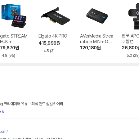
lgato STREAM
Elgato 4K PRO
AVerMedia Strea
앱코 APC
ECK +
mLine MINI+ GC3
D 웹캠
415,990
원
11G2
79,670
원
120,180
원
26,800
4.5
(3)
4.8
(95)
5.0
(28
log 크리에이터 유튜브 최적 핸드 짐벌 카메라
서리
com/