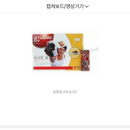
다나와
캡쳐보드/영상기기
등록월 2004.05.