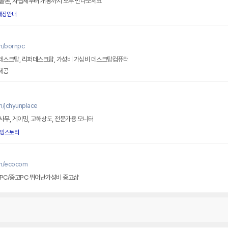
물론, 자급제부터 개통까지 모두 만나보세요
매장안내
m/bornpc
스크탑, 리퍼데스크탑, 가성비 가심비 데스크탑컴퓨터
제공
m/jchyunplace
 사무, 게이밍, 고해상도, 전문가용 모니터
핑스토리
om/ecocom
PC/중고PC 뛰어난가성비 중고샵