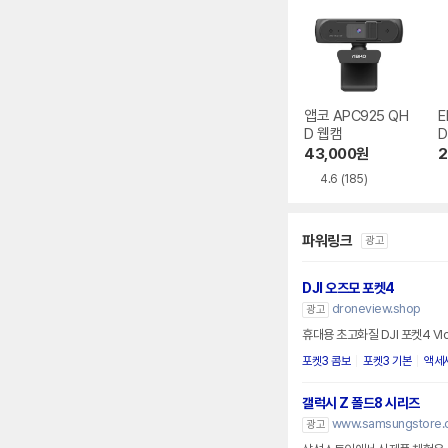
앱코 APC925 QH
E
D 웹캠
D
43,000
원
2
4.6
(185)
파워링크
광고
DJI 오즈모 포켓4
droneview.shop
광고
휴대용 초고화질 DJI 포켓4 V
포켓3 콤보
포켓3 기본
액세
갤럭시 Z 폴드8 시리즈
www.samsungstore.
광고