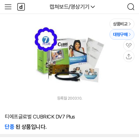
본문 바로가기
다
다나와
캡쳐보드/영상기기
사
검
나
이
색
와
드
메
메
상품비교
인
뉴
대량구매
관
심
공
유
등록월 2003.10.
티에프글로벌 CUBRICK DV7 Plus
단종
된 상품입니다.