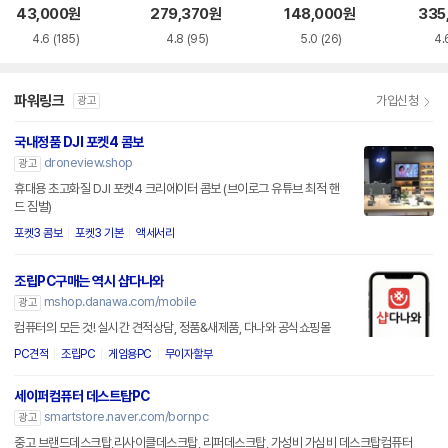
GC5
43,000
원
279,370
원
148,000
원
335
4.6
(185)
4.8
(95)
5.0
(26)
4.
파워링크
가입신청
광고
국내정품 DJI 포켓4 콤보
droneview.shop
광고
휴대용 초고화질 DJI 포켓4 크리에이터 콤보 (브이로그 유튜브 최적 핸
드 짐벌)
포켓3 콤보
포켓3 기본
액세서리
조립PC구매는 역시 샵다나와
mshop.danawa.com/mobile
광고
컴퓨터의 모든 것! 실시간 견적상담, 정품&새제품, 다나와 공식쇼핑몰
PC견적
조립PC
게임용PC
무이자할부
세이퍼컴퓨터 데스트탑PC
smartstore.naver.com/bornpc
광고
중고 브랜드데스크탑,리사이클데스크탑, 리퍼데스크탑, 가성비 가심비 데스크탑컴퓨터