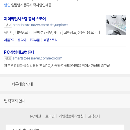
할인
알림받기등록시 즉시할인제공
제이씨현시스템 공식 스토어
smartstore.naver.com/jchyunplace
광고
유디아, 배틀G 모니터 판매점 / 사무, 게이밍, 고해상도, 전문가용 모니터
제플PC
유디아
PC부품
쇼핑스토리
PC 삼성 에코컴퓨터
smartstore.naver.com/ecocom
광고
윈도우11정품 삼성컴퓨터 조립PC, 사무용/가정용/게임용 뛰어난가성비 중고샵
빠른배송 안내
법적고지 안내
PC버전
로그인
개인정보처리방침
고객센터