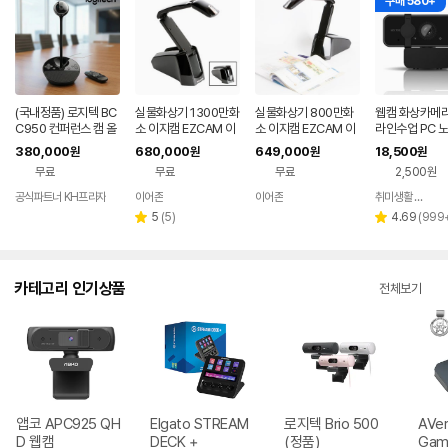
구매 580+
(국내정품) 로지텍 BC
실물화상기 1300만화
실물화상기 800만화
웹캠 화상카메라
C950 컨퍼런스 캠 올
소 이지캠 EZCAM 이
소 이지캠 EZCAM 이
라인수업 PC 
인원 화상회의 카메라
어존 EZ-1300I
어존 EZ-800S
컴퓨터 화상 캠 
380,000
680,000
649,000
18,500
원
원
원
원
스피커폰 마이크 리모
0P
무료
무료
무료
2,500원
컨 포함 FHD
공식파트너 KH프라자
이어존
이어존
취미생활 캠핑 차박 게임
리
리
5
(
5
)
4.69
(
999
별
별
뷰
뷰
점
점
수
수
카테고리 인기상품
전체보기
앱코 APC925 QH
Elgato STREAM
로지텍 Brio 500
AVer
D 웹캠
DECK +
(정품)
Game