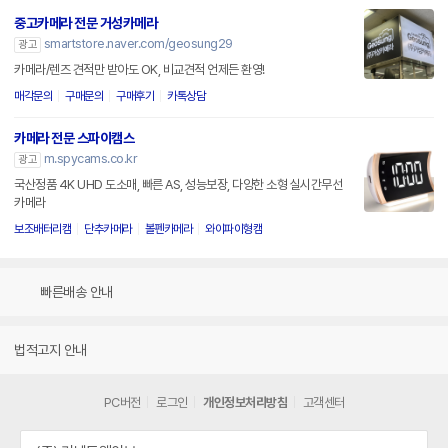
중고카메라 전문 거성카메라
smartstore.naver.com/geosung29
광고
카메라/렌즈 견적만 받아도 OK, 비교견적 언제든 환영!
매각문의
구매문의
구매후기
카톡상담
카메라 전문 스파이캠스
m.spycams.co.kr
광고
국산정품 4K UHD 도소매, 빠른 AS, 성능보장, 다양한 소형 실시간무선
카메라
보조배터리캠
단추카메라
볼펜카메라
와이파이형캠
빠른배송 안내
법적고지 안내
PC버전
로그인
개인정보처리방침
고객센터