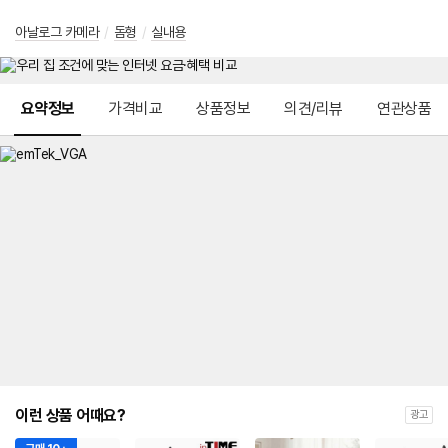
아날로그 카메라
/
돔형
/
실내용
메뉴 네비게이션
요약정보
가격비교
상품정보
의견/리뷰
연관상품
이런 상품 어때요?
광고