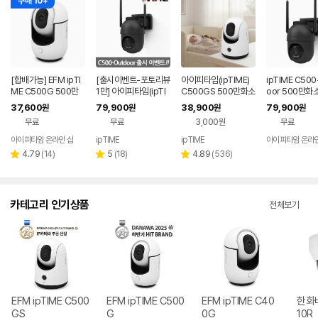
구매 10+
[합배가능] EFM ipTI
[출시이벤트-포토리뷰
아이피타임(ipTIME)
ipTIME C500
ME C500G 500만
1만] 아이피타임(ipTI
C500GS 500만화소
oor 500만화
화소 홈 CCTV IP 카
ME) C500-OUTDO
가정용 홈캠 펫캠 베이
용 CCTV IP 
37,600
79,900
38,900
79,900
원
원
원
원
메라
OR 실외용 IP 카메라
비캠 국내 서버 홈CC
무료
무료
3,000원
무료
대한민국 서버 기반 5
TV
K 아웃도어 CCTV
아이피타임 온라인 샵
ipTIME
ipTIME
아이피타임 온라인
리
리
리
4.79
(
14
)
5
(
18
)
4.89
(
536
)
별
별
별
뷰
뷰
뷰
점
점
점
수
수
수
카테고리 인기상품
전체보기
EFM ipTIME C500
EFM ipTIME C500
EFM ipTIME C40
한화비
GS
G
0G
10R