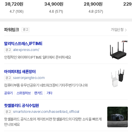
38,720
원
34,900
원
28,900
원
229
4.7
(106)
4.6
(571)
4.8
(257)
파워링크
가입신청
광고
알리익스프레스,IPTIME
aliexpress.com/
광고
안정적인 와이파이 IPTIME 알리에서 준비하세요
아이피타임 새론장터
saeronjangteo.com
광고
컴퓨터부품 유무선공유기 네트워크장비 기타주변기기 다나와
공유기
스위칭허브
랜카드
기타
핫셀블라드 공식수입원
smartstore.naver.com/hasselblad_official
광고
핫셀블라드 공식스토어 게이트비젼 핫셀블라드의 다양한 소식을 빠르게
만나보세요