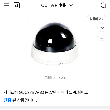
본문 바로가기
다
다나와
CCTV/IP카메라
사
검
나
이
색
와
드
메
메
상품비교
인
뉴
관
심
공
유
등록월 2005.04.
자이로컴 GDC27BW-80 돔27만 카메라 블랙/화이트
단종
된 상품입니다.