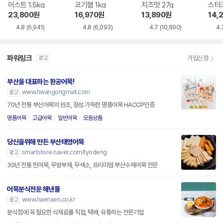
어스트 1.5kg
코기햄 1kg
치즈맛 27g
스터크
23,800
원
16,970
원
13,890
원
14,
4.8
(6,941)
4.8
(6,093)
4.7
(10,890)
4.
파워링크
가입신청
광고
부산을 대표하는 환공어묵!
www.hwangongmall.com
광고
70년 전통 부산어묵의 원조, 정성 가득한 명품어묵 HACCP인증
명품어묵
고급어묵
일반어묵
모듬상품
당신을위해 만든 부산태영어묵
smartstore.naver.com/tyodeng
광고
30년 전통 찐어묵, 무방부제, 무색소, 프리미엄 부산수제어묵 전문
어묵분식전문 해낸몰
www.haenaen.co.kr
광고
분식점에 꼭 필요한 식재료를 직접, 택배, 유통하는 전문기업