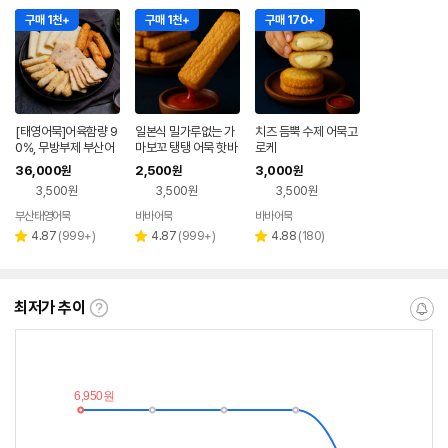
구매 1천+
구매 1천+
구매 170+
[태영어묵]어육함량 9
일본식 밀가루없는 가
치즈 듬뿍 수제 어묵고
0%, 무방부제 부산어
마보꼬 탱탱 어묵 핫바
로케
묵 수제 모듬셋트 900
36,000
2,500
3,000
원
원
원
gx3
3,500원
3,500원
3,500원
부산태영어묵
바바어묵
바바어묵
네이버
네이버
네이버
페이
페이
페이
리
리
리
4.87
(
999+
)
4.87
(
999+
)
4.88
(
180
)
별
별
별
뷰
뷰
뷰
점
점
점
수
수
수
최저가 추이
최
알
저
림
가
받
추
는
이
중
란?