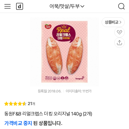
본문 바로가기
다
다나와
어묵/맛살/두부
사
검
나
이
색
와
드
메
메
상품비교
인
뉴
관
심
공
유
등록월 2018.06.
이미지출처: 11번가
리
21
개
별
4.
뷰
점
6
동원F&B 리얼크랩스 더킹 오리지널 140g (2개)
가격비교 중지
된 상품입니다.