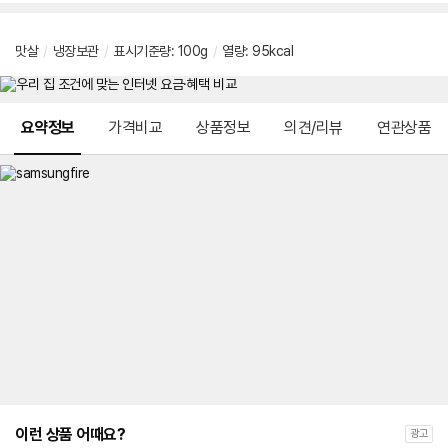
맛살
/
냉장보관
/
표시기준량: 100g
/
열량: 95kcal
메뉴 네비게이션
요약정보
가격비교
상품정보
의견/리뷰
연관상품
이런 상품 어때요?
광고