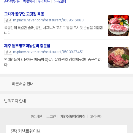
순대/부산물
떡볶이떡
튀김메뉴
어묵/오뎅
그대가 꿈꾸던 고깃집 육몽
m.place.naver.com/restaurant/1639516083
광고
육몽만의 특별한 술과, 공간, 시그니처 고기로 왕을 모시듯 손님을 대접합
니다
제주 원조명호마농갈비 중문점
m.place.naver.com/restaurant/1503927451
광고
연예인들이 방문하는 마농(마늘)갈비살의 원조 명호마농갈비 중문점입니
다.
빠른배송 안내
법적고지 안내
PC버전
로그인
개인정보처리방침
고객센터
(주) 커넥트웨이브