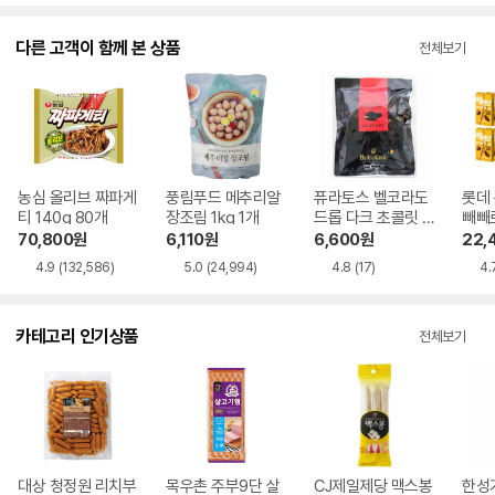
다른 고객이 함께 본 상품
전체보기
농심 올리브 짜파게
풍림푸드 메추리알
퓨라토스 벨코라도
롯데
티 140g 80개
장조림 1kg 1개
드롭 다크 초콜릿 2
빼빼로
00g 1개
70,800
원
6,110
원
6,600
원
22,
4.9
(132,586)
5.0
(24,994)
4.8
(17)
4.
카테고리 인기상품
전체보기
대상 청정원 리치부
목우촌 주부9단 살
CJ제일제당 맥스봉
한성