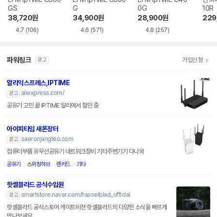
GS
G
0G
10R
38,720
원
34,900
원
28,900
원
229
4.7
(106)
4.6
(571)
4.8
(257)
파워링크
가입신청
광고
알리익스프레스,IPTIME
aliexpress.com/
광고
공유기 고민 끝 IPTIME 알리에서 할인 중
아이피타임 새론장터
saeronjangteo.com
광고
컴퓨터부품 유무선공유기 네트워크장비 기타주변기기 다나와
공유기
스위칭허브
랜카드
기타
핫셀블라드 공식수입원
smartstore.naver.com/hasselblad_official
광고
핫셀블라드 공식스토어 게이트비젼 핫셀블라드의 다양한 소식을 빠르게
만나보세요