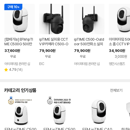
구매 10+
[합배가능] EFM ipTI
ipTIME 실외용 CCT
ipTIME C500-Outd
아이피타임 50
ME C500G 500만
V IP카메라 C500-O
oor 500만화소 실외
소 홈 CCTV I
화소 홈 CCTV IP 카
utdoor 500만
용 CCTV IP 카메라
라 베이비캠 반
37,600
79,900
79,900
34,900
원
원
원
원
메라
직임 감지 C50
무료
무료
무료
3,000원
아이피타임 온라인 샵
EIC
아이피타임 온라인 샵
영건시스템즈
네이버
페이
리
4.79
(
14
)
별
뷰
점
수
카테고리 인기상품
전체보기
EFM ipTIME C500
EFM ipTIME C500
EFM ipTIME C40
한화비