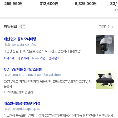
04H Mini SSD ST
259,990
원
312,600
원
6,325,000
원
83,
COM
4.
파워링크
가입신청
광고
배선 없이 원격 모니터링
www.vigi.com/kr/
광고
태양광 전원과 4G 연결로 농업/야외 구간도 안전하게 철통보안
회사 소개
성공 사례
파트너 가입
견적 문의
CCTV판매는 천리안쇼핑몰
smartstore.naver.com/cctvallshop
광고
CCTV세트, 자가설치패키지, 묶음할인, 고화질CCTV, 초저가CCTV, 사
은행사
파격이벤트! 놓치면 손해!
에스원세콤공식인증대리점
secomdts.qshop.ai/
광고
무료견적,출동보안,무인경비설치,CCTV설치,출입문잠금장치 등 전지역담당사원친절상담