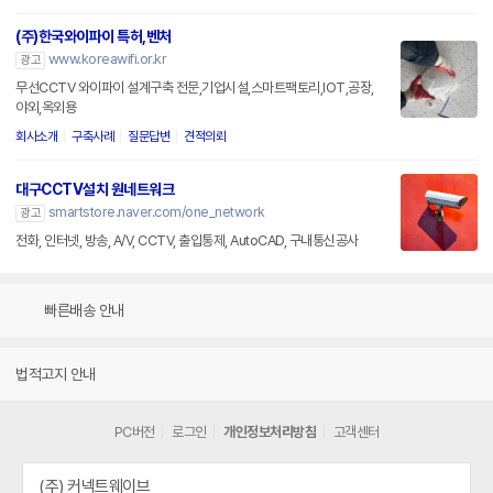
(주)한국와이파이 특허,벤처
www.koreawifi.or.kr
광고
무선CCTV 와이파이 설계구축 전문,기업시설,스마트팩토리,IOT,공장,
야외,옥외용
회사소개
구축사례
질문답변
견적의뢰
대구CCTV설치 원네트워크
smartstore.naver.com/one_network
광고
전화, 인터넷, 방송, A/V, CCTV, 출입통제, AutoCAD, 구내통신공사
빠른배송 안내
법적고지 안내
PC버전
로그인
개인정보처리방침
고객센터
(주) 커넥트웨이브