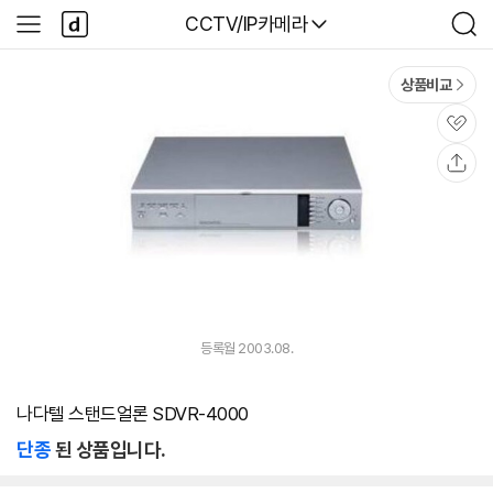
본문 바로가기
다
다나와
CCTV/IP카메라
사
검
나
이
색
와
드
메
메
상품비교
인
뉴
관
심
공
유
등록월 2003.08.
나다텔 스탠드얼론 SDVR-4000
단종
된 상품입니다.