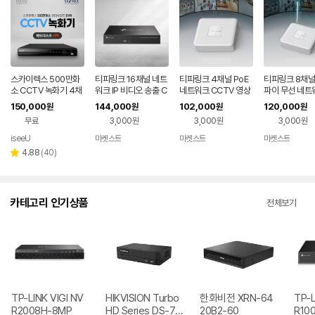
스카이렉스 500만화
티피링크 16채널 네트
티피링크 4채널 PoE
티피링크 8채널
소 CCTV 녹화기 4채
워크 IP 비디오 송출 C
네트워크 CCTV 영상
파이 무선 네트
널 SKYREX DVR
CTV 비디오녹화기 VI
비디오 녹화기 VIGI N
CTV 비디오 녹
150,000
144,000
102,000
120,000
원
원
원
원
GI NVR1016H
VR1104H-4P
GI NVR1108
무료
3,000원
3,000원
3,000원
iseeU
마켓스트
마켓스트
마켓스트
네이버
네이버
네이
페이
페이
페이
리
4.88
(
40
)
별
뷰
점
수
카테고리 인기상품
전체보기
TP-LINK VIGI NV
HIKVISION Turbo
한화비전 XRN-64
TP-L
R2008H-8MP
HD Series DS-72
20B2-60
R10