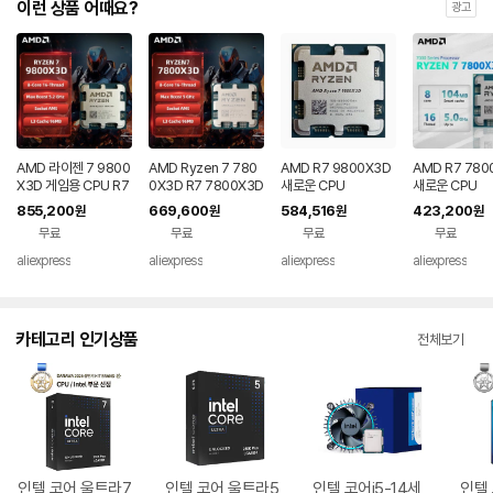
이런 상품 어때요?
광고
AMD 라이젠 7 9800
AMD Ryzen 7 780
AMD R7 9800X3D
AMD R7 780
X3D 게임용 CPU R7
0X3D R7 7800X3D
새로운 CPU
새로운 CPU
9800X3D 최대 5.2
CPU 8코어 16스레드
855,200
669,600
584,516
423,200
원
원
원
원
GHz 8코어 16스레드
5GHz 언락 데스크탑
무료
무료
무료
무료
96MB 캐시 AM5 데
프로세서 소켓 AM5
스크탑 게이밍 프로세
게이밍 CPU (패키지
aliexpress
aliexpress
aliexpress
aliexpress
서 (패키지 제외)
없음)
카테고리 인기상품
전체보기
인텔 코어 울트라7
인텔 코어 울트라5
인텔 코어i5-14세
인텔