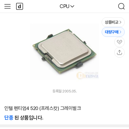
본문 바로가기
다
다나와
CPU
사
검
나
이
색
와
드
메
메
상품비교
인
뉴
대량구매
관
심
공
유
등록월 2005.05.
인텔 펜티엄4 520 (프레스캇) 그레이벌크
단종
된 상품입니다.