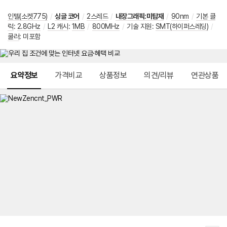
인텔(소켓775)
/
싱글 코어
/
2스레드
/
내장그래픽:미탑재
/
90nm
/
기본 클
럭
:
2.8GHz
/
L2 캐시
:
1MB
/
800MHz
/
기술 지원
:
SMT(하이퍼스레딩)
/
쿨러
:
미포함
메뉴 네비게이션
요약정보
가격비교
상품정보
의견/리뷰
연관상품