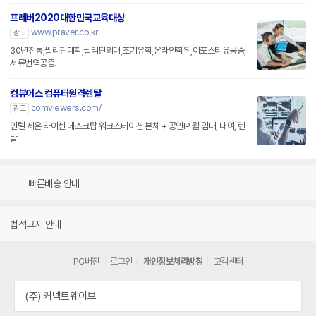
프레버2020대한민국교육대상
www.praver.co.kr
광고
30년전통,필리핀대학,필리핀의대,조기유학,온라인학위,아포스티유공증,
서류번역공증.
컴뷰어스 컴퓨터원격렌탈
comviewers.com/
광고
인텔 제온 라이젠 데스크탑 워크스테이션 본체 + 공인IP 월 임대, 대여, 렌
탈
빠른배송 안내
법적고지 안내
PC버전
로그인
개인정보처리방침
고객센터
(주) 커넥트웨이브