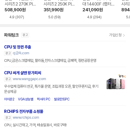
시리즈2 270K Plu
시리즈2 250K Plu
대 14400F (랩터
시리즈
s (애로우레이크 리
s (애로우레이크 리
레이크 리프레시)
로우
508,900
원
351,990
원
241,090
원
894
프레시)
프레시)
4.9
(307)
5.0
(59)
4.9
(294)
5.
파워링크
가입신청
광고
CPU 및 정련 추출
cj금속.com
광고
CPU,금은스크랩매입, 팔라듐,전자스크랩매입, 금폐액, 정련공장운영
CPU 싸게 살땐 왕가피씨
www.wanggapc.com
광고
우수업체 컴퓨터 싼곳, 특가몰 운영, 조립과정 오픈, 할인쿠폰지급, 후기
문상제공
아이온2
VGA성능별
럭셔리 PC
발로란트PC
RCHIPS 전자부품 쇼핑몰
www.rchips.com
광고
CPU, 실시간재고, 가격, 배송일표시, 바로구매!