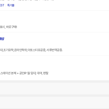
EST
특가몰
표시, 바로구매!
대상
대,조기유학,온라인학위,아포스티유공증, 서류번역공증.
테이션 본체 + 공인IP 월 임대, 대여, 렌탈