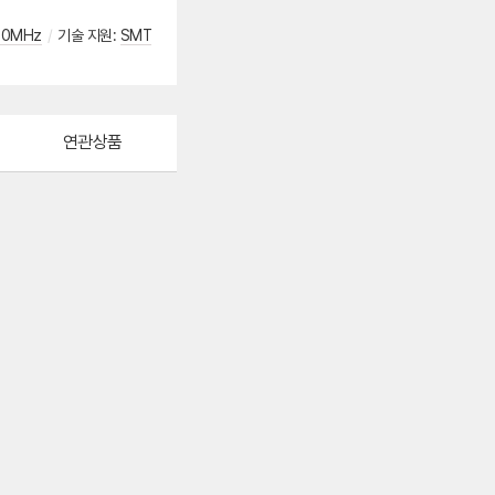
00MHz
/
기술 지원
:
SMT
연관상품