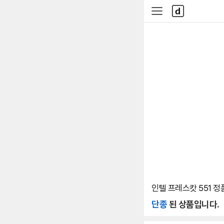
본문 바로가기
다
사
나
이
와
드
메
메
인
뉴
인텔 프레스캇 551 정
단종
된 상품입니다.