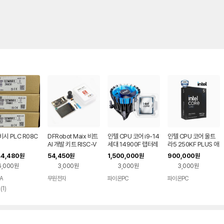
시 PLC R08C
DFRobot Maix 비트
인텔 CPU 코어 i9-14
인텔 CPU 코어 울트
AI 개발 키트 RISC-V
세대 14900F 랩터레
라5 250KF PLUS 애
K210 IoT (KIT0155)
이크 리프레시 (벌크
로우레이크 리프레시
44,480
54,450
1,500,000
900,000
원
원
원
원
+동판쿨러RH1)
정품
6,000원
3,000원
3,000원
3,000원
A
무원전자
파이온PC
파이온PC
리
(
1
)
뷰
수