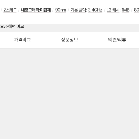
/
2스레드
/
내장그래픽:미탑재
/
90nm
/
기본 클럭
:
3.4GHz
/
L2 캐시
:
1MB
/
8
가격비교
상품정보
의견/리뷰