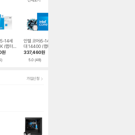
전체보기
5-14세
인텔 코어i5-14세
인텔 코어i5-12세대
인텔 코어i5-14세
0K (랩터
대 14400 (랩터레
12400F (엘더레이
대 14600KF (랩
프레시)
이크 리프레시)
크)
레이크 리프레시)
0
원
337,460
원
195,000
원
497,990
원
5)
5.0
(48)
4.9
(368)
4.9
(358)
가입신청