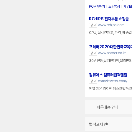
PC구매하기
조립영상
게임B
RCHIPS 전자부품 쇼핑몰
www.rchips.com
광고
CPU, 실시간재고, 가격, 배송일
프레버2020대한민국교육
www.praver.co.kr
광고
30년전통,필리핀대학,필리핀의
컴뷰어스 컴퓨터원격렌탈
comviewers.com/
광고
인텔 제온 라이젠 데스크탑 워크스
빠른배송 안내
법적고지 안내