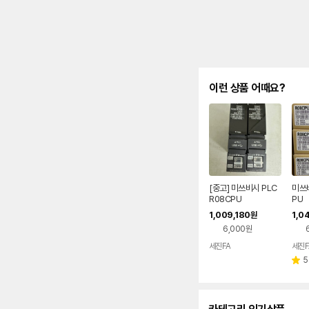
이런 상품 어때요?
[중고] 미쓰비시 PLC
미쓰비
R08CPU
PU
1,009,180
1,0
원
6,000원
세진FA
세진F
5
별
점