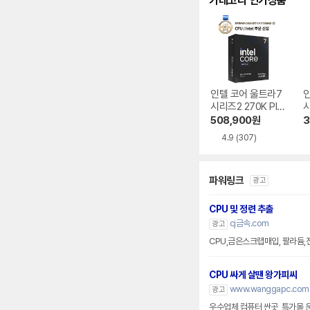
카테고리 인기상품
인텔 코어 울트라7
시리즈2 270K Plu
시
s (애로우레이크 리
s
508,900
원
3
프레시)
4.9
(307)
파워링크
광고
CPU 및 정련 추출
cj금속.com
광고
CPU,금은스크랩매입, 팔라듐,
CPU 싸게 살땐 왕가피씨
www.wanggapc.com
광고
우수업체 컴퓨터 싼곳, 특가몰 