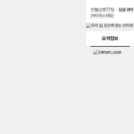
인텔(소켓775)
/
싱글 코어
(하이퍼스레딩)
메뉴 네비게이션
요약정보