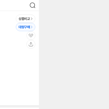
검
색
상품비교
대량구매
관
심
공
유