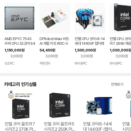
AMD EPYC 7543
DFRobot Maix 비트
인텔 CPU 코어 i9-14
인텔 CPU 코어
서버 CPU 32코어 64
AI 개발 키트 RISC-V
세대 14900F 랩터레
라7 265K 애
스레드
K210 IoT (KIT0155)
이크 리프레시 (벌크
이크 정품
1,150,000
54,450
1,500,000
1,000,000
원
원
원
원
+동판쿨러RH1)
3,000원
3,000원
3,000원
3,000원
잇츠PC
무원전자
파이온PC
파이온PC
카테고리 인기상품
전체보기
인텔 코어 울트라7
인텔 코어 울트라5
인텔 코어i5-14세
인텔
시리즈2 270K Plu
시리즈2 250K Plu
대 14400F (랩터
시리즈