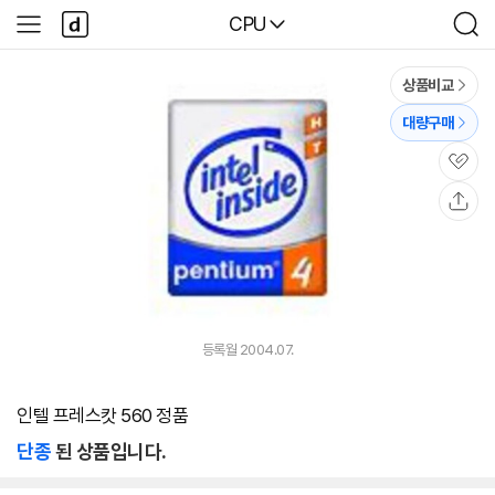
본문 바로가기
다
다나와
CPU
사
검
나
이
색
와
드
메
메
상품비교
인
뉴
대량구매
관
심
공
유
등록월 2004.07.
인텔 프레스캇 560 정품
단종
된 상품입니다.