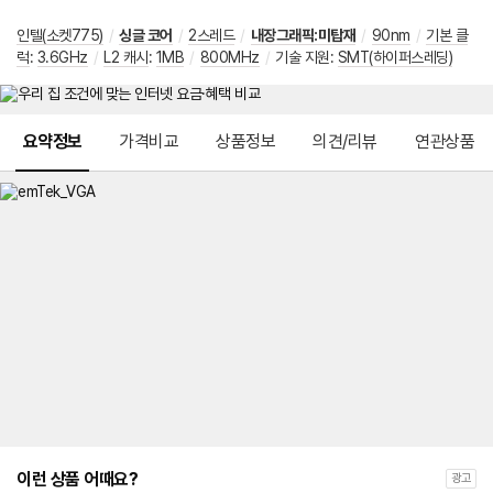
인텔(소켓775)
/
싱글 코어
/
2스레드
/
내장그래픽:미탑재
/
90nm
/
기본 클
럭
:
3.6GHz
/
L2 캐시
:
1MB
/
800MHz
/
기술 지원
:
SMT(하이퍼스레딩)
메뉴 네비게이션
요약정보
가격비교
상품정보
의견/리뷰
연관상품
이런 상품 어때요?
광고