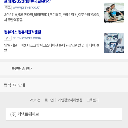
프레버2020대한민국교육대상
www.praver.co.kr
광고
30년전통,필리핀대학,필리핀의대,조기유학,온라인학위,아포스티유공증,
서류번역공증.
컴뷰어스 컴퓨터원격렌탈
comviewers.com/
광고
인텔 제온 라이젠 데스크탑 워크스테이션 본체 + 공인IP 월 임대, 대여, 렌
탈
빠른배송 안내
법적고지 안내
PC버전
로그인
개인정보처리방침
고객센터
(주) 커넥트웨이브