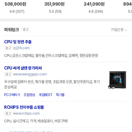
s (애로우레이크 리
s (애로우레이크 리
레이크 리프레시)
로우
508,900
원
351,990
원
241,090
원
894
프레시)
프레시)
4.9
(307)
5.0
(59)
4.9
(294)
5.
파워링크
가입신청
광고
CPU 및 정련 추출
cj금속.com
광고
CPU,금은스크랩매입, 팔라듐,전자스크랩매입, 금폐액, 정련공장운영
CPU 싸게 살땐 왕가피씨
www.wanggapc.com
광고
우수업체 컴퓨터 싼곳, 특가몰 운영, 조립과정 오픈, 할인쿠폰지급, 후기
문상제공
PC구매하기
조립영상
게임BEST
특가몰
RCHIPS 전자부품 쇼핑몰
www.rchips.com
광고
CPU, 실시간재고, 가격, 배송일표시, 바로구매!