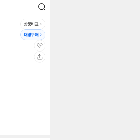
검
색
상품비교
대량구매
관
심
공
유