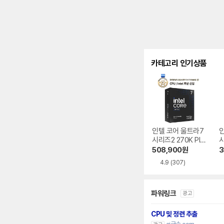
카테고리 인기상품
인텔 코어 울트라7
시리즈2 270K Plu
시
s (애로우레이크 리
s
508,900
원
3
프레시)
4.9
(307)
파워링크
광고
CPU 및 정련 추출