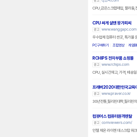
cj금속.com
광고
CPU,금은스크랩매입, 팔라듐,
CPU 싸게 살땐 왕가피씨
www.wanggapc.com
광고
우수업체 컴퓨터 싼곳, 특가몰 
PC구매하기
조립영상
게임B
RCHIPS 전자부품 쇼핑몰
www.rchips.com
광고
CPU, 실시간재고, 가격, 배송일
프레버2020대한민국교육
www.praver.co.kr
광고
30년전통,필리핀대학,필리핀의
컴뷰어스 컴퓨터원격렌탈
comviewers.com/
광고
인텔 제온 라이젠 데스크탑 워크스