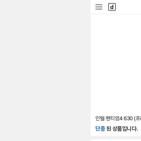
본문 바로가기
다
사
나
이
와
드
메
메
인
뉴
인텔 펜티엄4 630 (프
단종
된 상품입니다.