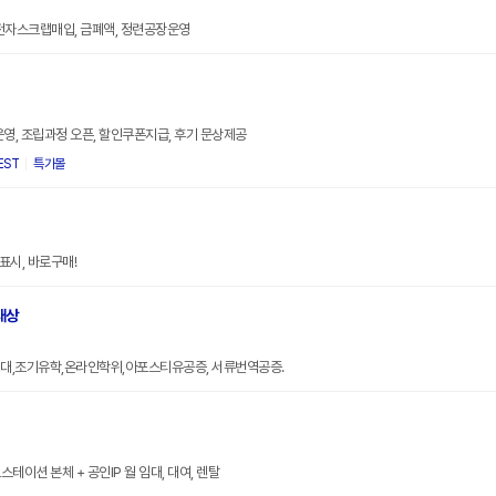
전자스크랩매입, 금폐액, 정련공장운영
운영, 조립과정 오픈, 할인쿠폰지급, 후기 문상제공
EST
특가몰
표시, 바로구매!
대상
대,조기유학,온라인학위,아포스티유공증, 서류번역공증.
테이션 본체 + 공인IP 월 임대, 대여, 렌탈