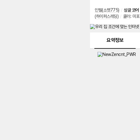
인텔(소켓775)
/
싱글 코어
(하이퍼스레딩)
/
쿨러
:
미포
메뉴 네비게이션
요약정보