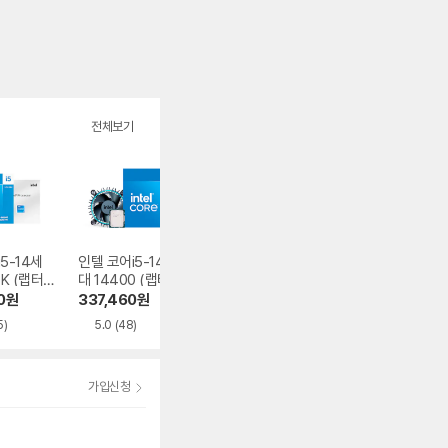
전체보기
5-14세
인텔 코어i5-14세
인텔 코어i5-12세대
인텔 코어i5-14세
0K (랩터
대 14400 (랩터레
12400F (엘더레이
대 14600KF (랩
프레시)
이크 리프레시)
크)
레이크 리프레시)
0
원
337,460
원
195,000
원
497,990
원
5)
5.0
(48)
4.9
(368)
4.9
(358)
가입신청