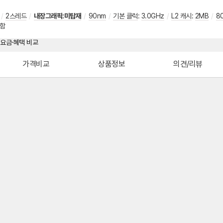
/
2스레드
/
내장그래픽:미탑재
/
90nm
/
기본 클럭
:
3.0GHz
/
L2 캐시
:
2MB
/
8
함
가격비교
상품정보
의견/리뷰