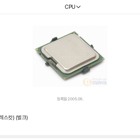
다나와
CPU
등록월 2005.06.
레스캇) (벌크)