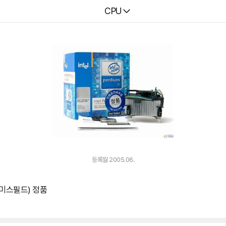
다나와
CPU
등록월 2005.06.
스미스필드) 정품