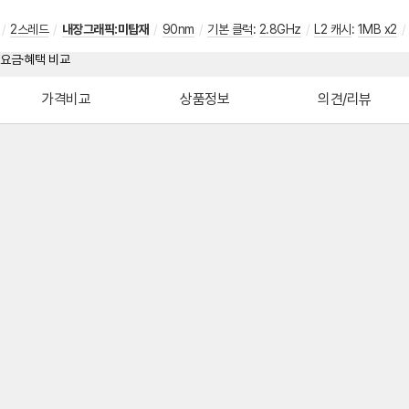
/
2스레드
/
내장그래픽:미탑재
/
90nm
/
기본 클럭
:
2.8GHz
/
L2 캐시
:
1MB x2
/
가격비교
상품정보
의견/리뷰