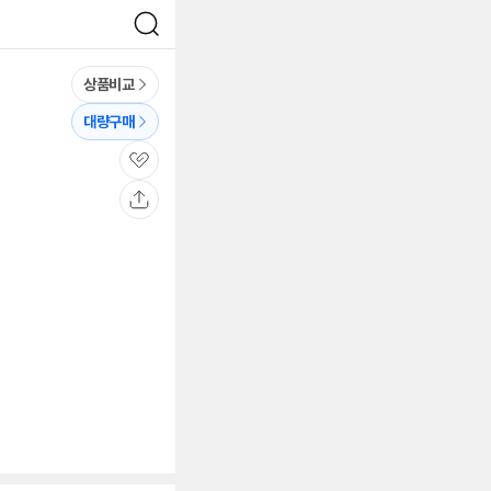
검
색
상품비교
대량구매
관
심
공
유