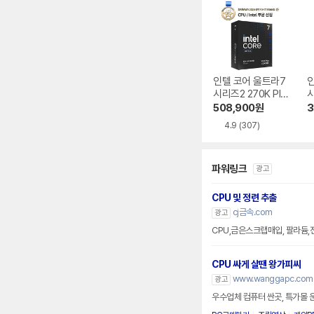
인텔 코어 울트라7
시리즈2 270K Plu
시
s (애로우레이크 리
s
508,900
원
3
프레시)
4.9
(307)
파워링크
광고
CPU 및 정련 추출
cj금속.com
광고
CPU,금은스크랩매입, 팔라듐,
CPU 싸게 살땐 왕가피씨
www.wanggapc.com
광고
우수업체 컴퓨터 싼곳, 특가몰 