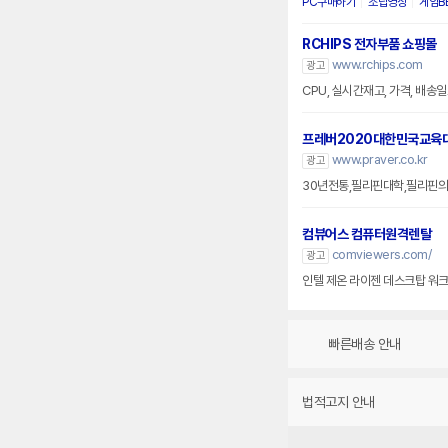
PC구매하기
조립영상
게임B
RCHIPS 전자부품 쇼핑몰
www.rchips.com
광고
CPU, 실시간재고, 가격, 배송일
프레버2020대한민국교육
www.praver.co.kr
광고
30년전통,필리핀대학,필리핀의
컴뷰어스 컴퓨터원격렌탈
comviewers.com/
광고
인텔 제온 라이젠 데스크탑 워크스
빠른배송 안내
법적고지 안내