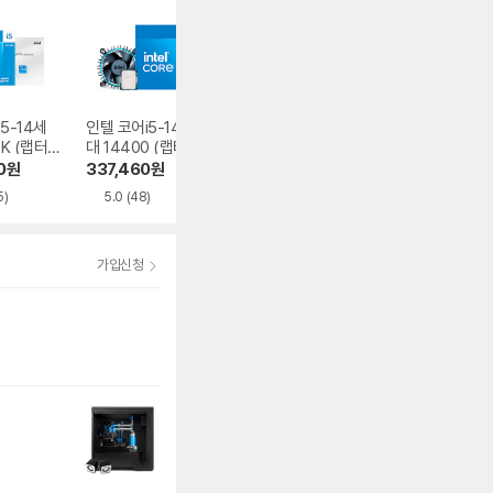
5-14세
인텔 코어i5-14세
인텔 코어i5-12세대
인텔 코어i5-14세
0K (랩터
대 14400 (랩터레
12400F (엘더레이
대 14600KF (랩
프레시)
이크 리프레시)
크)
레이크 리프레시)
0
원
337,460
원
195,000
원
497,990
원
5)
5.0
(48)
4.9
(368)
4.9
(358)
가입신청