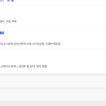
EST
특가몰
표시, 바로구매!
대상
대,조기유학,온라인학위,아포스티유공증, 서류번역공증.
테이션 본체 + 공인IP 월 임대, 대여, 렌탈