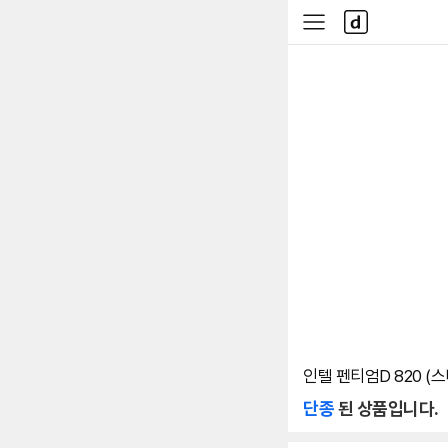
본문 바로가기
다
사
나
이
와
드
메
메
인
뉴
인텔 펜티엄D 820 (
단종
된 상품입니다.