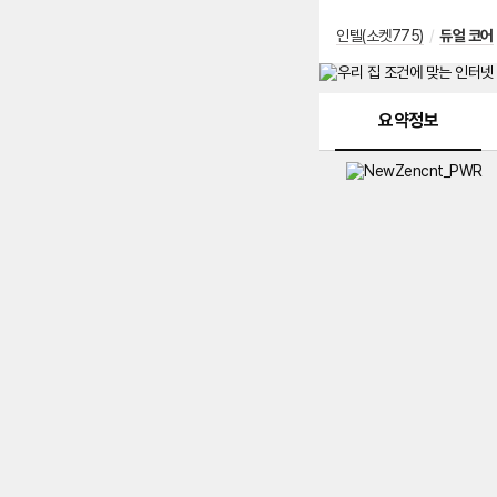
인텔(소켓775)
/
듀얼 코어
메뉴 네비게이션
요약정보