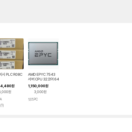
시 PLC R08C
AMD EPYC 7543
서버 CPU 32코어 64
스레드
44,480
1,150,000
원
원
6,000원
3,000원
A
잇츠PC
리
(
1
)
뷰
수