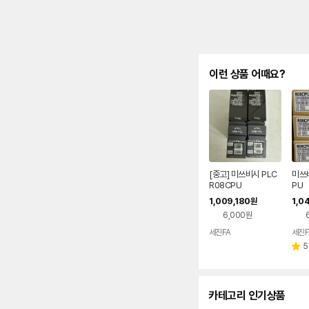
이런 상품 어때요?
[중고] 미쓰비시 PLC
미쓰비
R08CPU
PU
1,009,180
1,0
원
6,000원
세진FA
세진F
5
별
점
카테고리 인기상품