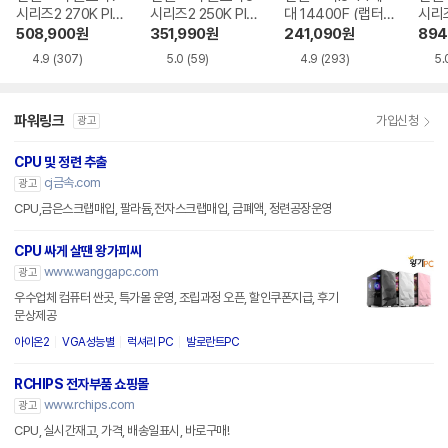
시리즈2 270K Plu
시리즈2 250K Plu
대 14400F (랩터
시리즈
s (애로우레이크 리
s (애로우레이크 리
레이크 리프레시)
로우
508,900
원
351,990
원
241,090
원
894
프레시)
프레시)
4.9
(307)
5.0
(59)
4.9
(293)
5.
파워링크
가입신청
광고
CPU 및 정련 추출
cj금속.com
광고
CPU,금은스크랩매입, 팔라듐,전자스크랩매입, 금폐액, 정련공장운영
CPU 싸게 살땐 왕가피씨
www.wanggapc.com
광고
우수업체 컴퓨터 싼곳, 특가몰 운영, 조립과정 오픈, 할인쿠폰지급, 후기
문상제공
아이온2
VGA성능별
럭셔리 PC
발로란트PC
RCHIPS 전자부품 쇼핑몰
www.rchips.com
광고
CPU, 실시간재고, 가격, 배송일표시, 바로구매!