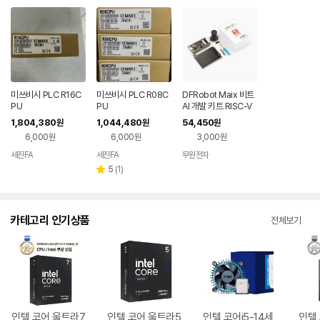
미쓰비시 PLC R16C
미쓰비시 PLC R08C
DFRobot Maix 비트
PU
PU
AI 개발 키트 RISC-V
K210 IoT (KIT0155)
1,804,380
1,044,480
54,450
원
원
원
6,000원
6,000원
3,000원
세진FA
세진FA
무원전자
리
5
(
1
)
별
뷰
점
수
카테고리 인기상품
전체보기
인텔 코어 울트라7
인텔 코어 울트라5
인텔 코어i5-14세
인텔