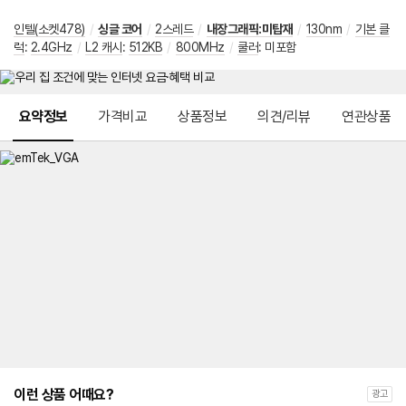
인텔(소켓478)
/
싱글 코어
/
2스레드
/
내장그래픽:미탑재
/
130nm
/
기본 클
럭
:
2.4GHz
/
L2 캐시
:
512KB
/
800MHz
/
쿨러
:
미포함
메뉴 네비게이션
요약정보
가격비교
상품정보
의견/리뷰
연관상품
이런 상품 어때요?
광고