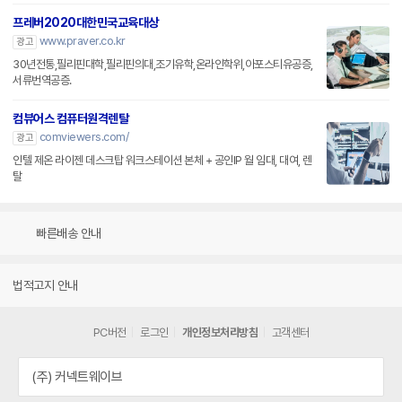
프레버2020대한민국교육대상
www.praver.co.kr
광고
30년전통,필리핀대학,필리핀의대,조기유학,온라인학위,아포스티유공증,
서류번역공증.
컴뷰어스 컴퓨터원격렌탈
comviewers.com/
광고
인텔 제온 라이젠 데스크탑 워크스테이션 본체 + 공인IP 월 임대, 대여, 렌
탈
빠른배송 안내
법적고지 안내
PC버전
로그인
개인정보처리방침
고객센터
(주) 커넥트웨이브