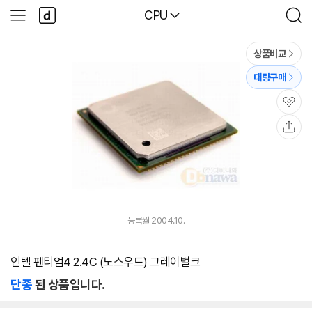
본문 바로가기
다
다나와
CPU
사
검
나
이
색
와
드
메
메
상품비교
인
뉴
대량구매
관
심
공
유
등록월 2004.10.
인텔 펜티엄4 2.4C (노스우드) 그레이벌크
단종
된 상품입니다.