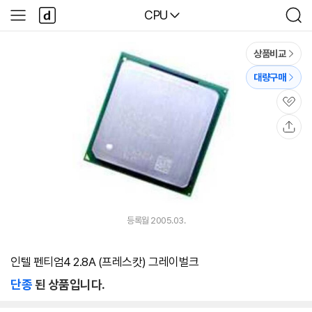
본문 바로가기
다
다나와
CPU
사
검
나
이
색
와
드
메
메
상품비교
인
뉴
대량구매
관
심
공
유
등록월 2005.03.
인텔 펜티엄4 2.8A (프레스캇) 그레이벌크
단종
된 상품입니다.