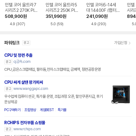
인텔 코어 울트라7
인텔 코어 울트라5
인텔 코어i5-14세
인텔
시리즈2 270K Plu
시리즈2 250K Plu
대 14400F (랩터
시리즈
s (애로우레이크 리
s (애로우레이크 리
레이크 리프레시)
로우
508,900
원
351,990
원
241,090
원
894
프레시)
프레시)
4.9
(307)
5.0
(59)
4.9
(293)
5.
파워링크
가입신청
광고
CPU 및 정련 추출
cj금속.com
광고
CPU,금은스크랩매입, 팔라듐,전자스크랩매입, 금폐액, 정련공장운영
CPU 싸게 살땐 왕가피씨
www.wanggapc.com
광고
우수업체 컴퓨터 싼곳, 특가몰 운영, 조립과정 오픈, 할인쿠폰지급, 후기
문상제공
PC구매하기
조립영상
게임BEST
특가몰
RCHIPS 전자부품 쇼핑몰
www.rchips.com
광고