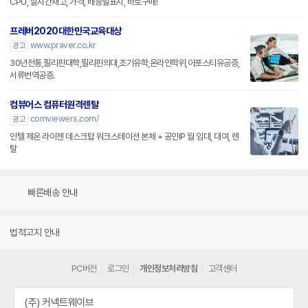
CPU, 실시간재고, 가격, 배송일표시, 바로구매!
프레버2020대한민국교육대상
www.praver.co.kr
광고
30년전통,필리핀대학,필리핀의대,조기유학,온라인학위,아포스티유공증,
서류번역공증.
컴뷰어스 컴퓨터원격렌탈
comviewers.com/
광고
인텔 제온 라이젠 데스크탑 워크스테이션 본체 + 공인IP 월 임대, 대여, 렌
탈
빠른배송 안내
법적고지 안내
PC버전
로그인
개인정보처리방침
고객센터
(주) 커넥트웨이브