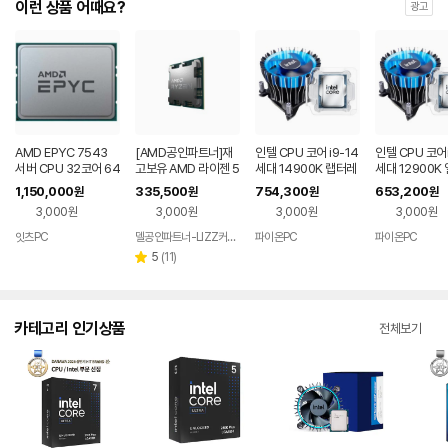
이런 상품 어때요?
광고
AMD EPYC 7543
[AMD공인파트너]재
인텔 CPU 코어 i9-14
인텔 CPU 코어i
서버 CPU 32코어 64
고보유 AMD 라이젠 5
세대 14900K 랩터레
세대 12900K
스레드
7500X3D 라파엘 (멀
이크 리프레시 (벌크
이크 (벌크+동
1,150,000
335,500
754,300
653,200
원
원
원
원
티팩 정품)
+동판쿨러RH1)
H1)
3,000원
3,000원
3,000원
3,000원
잇츠PC
델공인파트너-LIZZ커머스
파이온PC
파이온PC
리
5
(
11
)
별
뷰
점
수
카테고리 인기상품
전체보기