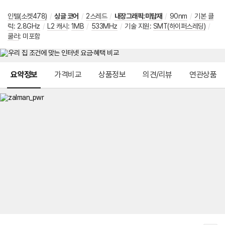
인텔(소켓478)
/
싱글 코어
/
2스레드
/
내장그래픽:미탑재
/
90nm
/
기본 클
럭
:
2.8GHz
/
L2 캐시
:
1MB
/
533MHz
/
기술 지원
:
SMT(하이퍼스레딩)
/
쿨러
:
미포함
메뉴 네비게이션
요약정보
가격비교
상품정보
의견/리뷰
연관상품