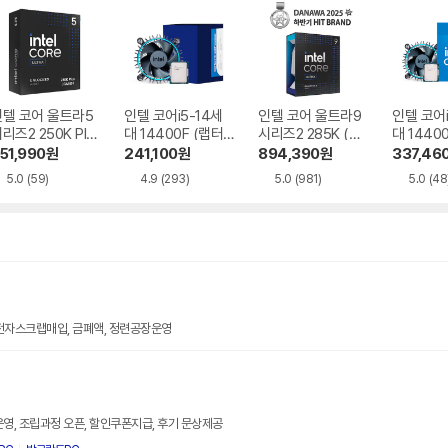
인텔 코어 울트라5
인텔 코어i5-14세
인텔 코어 울트라9
인텔 코어i
리즈2 250K Plu
대 14400F (랩터
시리즈2 285K (애
대 1440
 (애로우레이크 리
레이크 리프레시)
로우레이크)
이크 리프
51,990
원
241,100
원
894,390
원
337,46
프레시)
5.0
(59)
4.9
(293)
5.0
(981)
5.0
(48
전자스크랩매입, 금폐액, 정련공장운영
운영, 조립과정 오픈, 할인쿠폰지급, 후기 문상제공