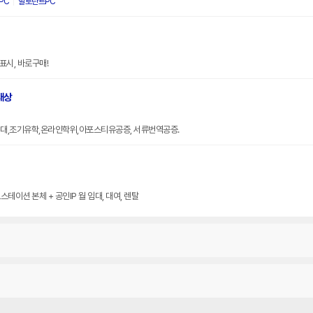
PC
발로란트PC
표시, 바로구매!
대상
대,조기유학,온라인학위,아포스티유공증, 서류번역공증.
테이션 본체 + 공인IP 월 임대, 대여, 렌탈