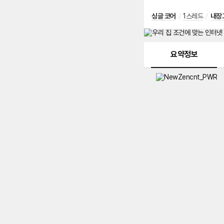
싱글 코어
/
1스레드
/
내장
메뉴 네비게이션
요약정보