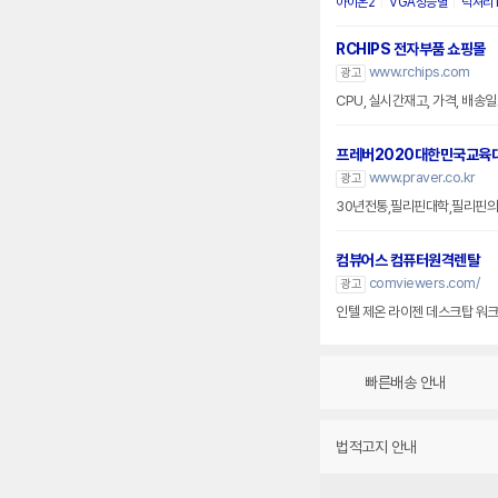
아이온2
VGA성능별
럭셔리 
RCHIPS 전자부품 쇼핑몰
www.rchips.com
광고
CPU, 실시간재고, 가격, 배송일
프레버2020대한민국교육
www.praver.co.kr
광고
30년전통,필리핀대학,필리핀의
컴뷰어스 컴퓨터원격렌탈
comviewers.com/
광고
인텔 제온 라이젠 데스크탑 워크스
빠른배송 안내
법적고지 안내