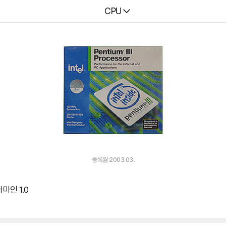
다나와
CPU
등록월 2003.03.
마인 1.0