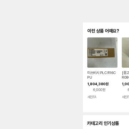
이런 상품 어때요?
미쓰비시 PLC R16C
[중고
PU
R08
1,804,380
1,0
원
6,000원
세진FA
세진F
카테고리 인기상품