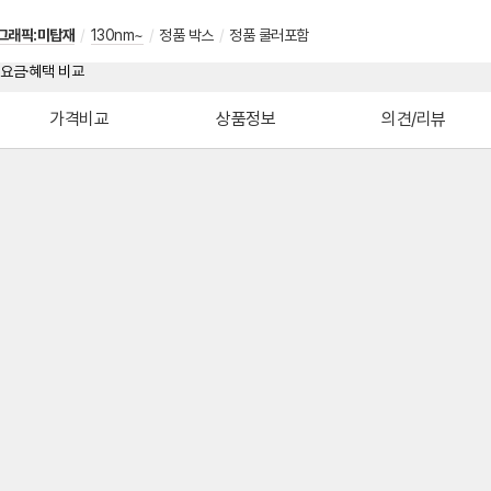
그래픽:미탑재
/
130nm~
/
정품 박스
/
정품 쿨러포함
가격비교
상품정보
의견/리뷰