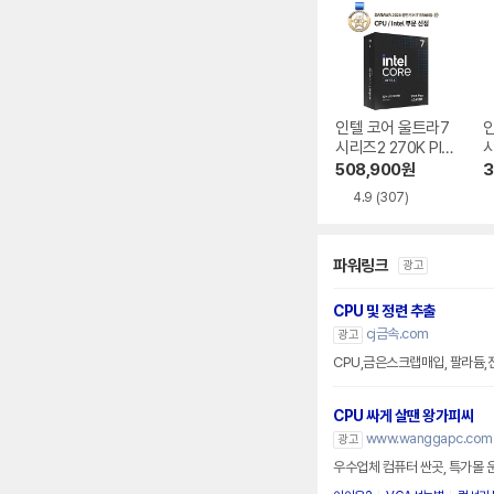
인텔 코어 울트라7
시리즈2 270K Plu
시
s (애로우레이크 리
s
508,900
원
3
프레시)
4.9
(307)
파워링크
광고
CPU 및 정련 추출
cj금속.com
광고
CPU,금은스크랩매입, 팔라듐,
CPU 싸게 살땐 왕가피씨
www.wanggapc.com
광고
우수업체 컴퓨터 싼곳, 특가몰 