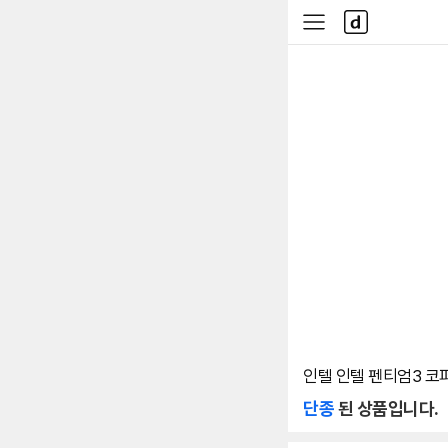
본문 바로가기
다
사
나
이
와
드
메
메
인
뉴
인텔 인텔 펜티엄3 코퍼
단종
된 상품입니다.