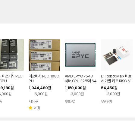
] 미쓰비시 PLC
미쓰비시 PLC R08C
AMD EPYC 7543
DFRobot Maix 비트
CPU
PU
서버 CPU 32코어 64
AI 개발 키트 RISC-V
스레드
K210 IoT (KIT0155)
09,180
1,044,480
1,150,000
54,450
원
원
원
원
6,000원
6,000원
3,000원
3,000원
A
세진FA
잇츠PC
무원전자
리
5
(
1
)
별
뷰
점
수