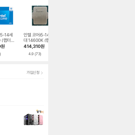
5-14세
인텔 코어i5-14세
인텔 코어i5-12세대
인텔 코어i5-14세
0 (랩터레
대 14600K (랩터
12400F (엘더레이
대 14600KF (랩
레시)
레이크 리프레시)
크)
레이크 리프레시)
0
원
414,310
원
195,000
원
497,990
원
)
4.9
(73)
4.9
(368)
4.9
(358)
가입신청