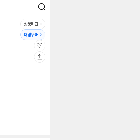
검
색
상품비교
대량구매
관
심
공
유