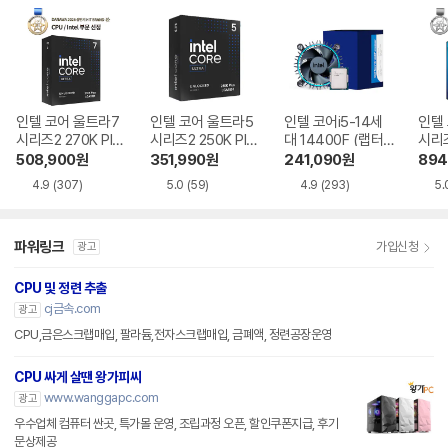
인텔 코어 울트라7
인텔 코어 울트라5
인텔 코어i5-14세
인텔
시리즈2 270K Plu
시리즈2 250K Plu
대 14400F (랩터
시리즈
s (애로우레이크 리
s (애로우레이크 리
레이크 리프레시)
로우
508,900
원
351,990
원
241,090
원
894
프레시)
프레시)
4.9
(307)
5.0
(59)
4.9
(293)
5.
파워링크
가입신청
광고
CPU 및 정련 추출
cj금속.com
광고
CPU,금은스크랩매입, 팔라듐,전자스크랩매입, 금폐액, 정련공장운영
CPU 싸게 살땐 왕가피씨
www.wanggapc.com
광고
우수업체 컴퓨터 싼곳, 특가몰 운영, 조립과정 오픈, 할인쿠폰지급, 후기
문상제공