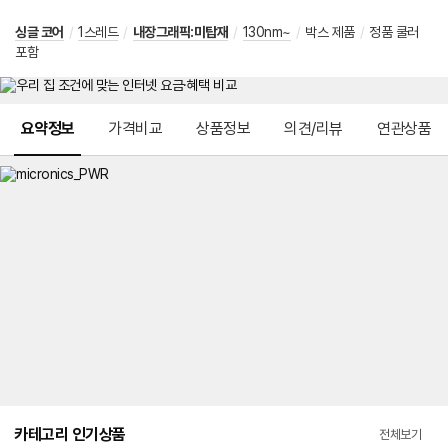
싱글 코어
/
1스레드
/
내장그래픽:미탑재
/
130nm~
/
박스 제품
/
정품 쿨러
포함
메뉴 네비게이션
요약정보
가격비교
상품정보
의견/리뷰
연관상품
카테고리 인기상품
전체보기