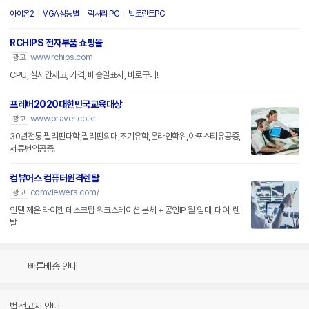
아이온2
VGA성능별
럭셔리 PC
발로란트PC
RCHIPS 전자부품 쇼핑몰
www.rchips.com
광고
CPU, 실시간재고, 가격, 배송일표시, 바로구매!
프레버2020대한민국교육대상
www.praver.co.kr
광고
30년전통,필리핀대학,필리핀의대,조기유학,온라인학위,아포스티유공증,
서류번역공증.
컴뷰어스 컴퓨터원격렌탈
comviewers.com/
광고
인텔 제온 라이젠 데스크탑 워크스테이션 본체 + 공인IP 월 임대, 대여, 렌
탈
빠른배송 안내
법적고지 안내