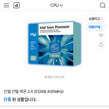
본문 바로가기
다
다나와
CPU
사
검
나
이
색
와
드
메
메
상품비교
인
뉴
대량구매
관
심
공
유
등록월 2002.06.
인텔 인텔 제온 2.4 (512KB 400MHz)
단종
된 상품입니다.