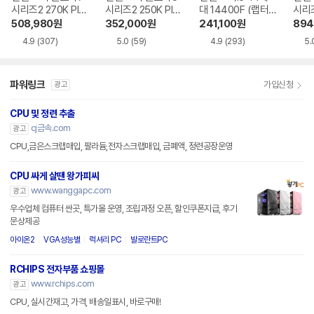
시리즈2 270K Plu
시리즈2 250K Plu
대 14400F (랩터
시리즈
s (애로우레이크 리
s (애로우레이크 리
레이크 리프레시)
로우
508,980
원
352,000
원
241,100
원
894
프레시)
프레시)
4.9
(307)
5.0
(59)
4.9
(293)
5.
파워링크
가입신청
광고
CPU 및 정련 추출
cj금속.com
광고
CPU,금은스크랩매입, 팔라듐,전자스크랩매입, 금폐액, 정련공장운영
CPU 싸게 살땐 왕가피씨
www.wanggapc.com
광고
우수업체 컴퓨터 싼곳, 특가몰 운영, 조립과정 오픈, 할인쿠폰지급, 후기
문상제공
아이온2
VGA성능별
럭셔리 PC
발로란트PC
RCHIPS 전자부품 쇼핑몰
www.rchips.com
광고
CPU, 실시간재고, 가격, 배송일표시, 바로구매!