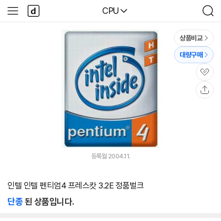
본문 바로가기
다
다나와
CPU
사
검
나
이
색
와
드
메
메
상품비교
인
뉴
대량구매
관
심
공
유
등록월 2004.11.
인텔 인텔 펜티엄4 프레스캇 3.2E 정품벌크
단종
된 상품입니다.