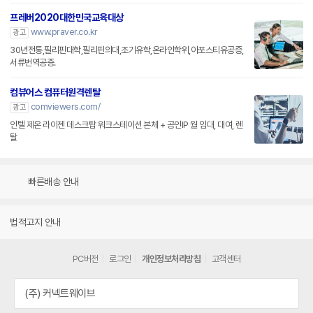
프레버2020대한민국교육대상
www.praver.co.kr
광고
30년전통,필리핀대학,필리핀의대,조기유학,온라인학위,아포스티유공증,
서류번역공증.
컴뷰어스 컴퓨터원격렌탈
comviewers.com/
광고
인텔 제온 라이젠 데스크탑 워크스테이션 본체 + 공인IP 월 임대, 대여, 렌
탈
빠른배송 안내
법적고지 안내
PC버전
로그인
개인정보처리방침
고객센터
(주) 커넥트웨이브