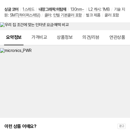
싱글 코어
/
1스레드
/
내장그래픽:미탑재
/
130nm~
/
L2 캐시
:
1MB
/
기술 지
원
:
SMT(하이퍼스레딩)
/
쿨러
:
인텔 기본쿨러 포함
/
벌크 제품
/
쿨러 포함
메뉴 네비게이션
요약정보
가격비교
상품정보
의견/리뷰
연관상품
이런 상품 어때요?
광고