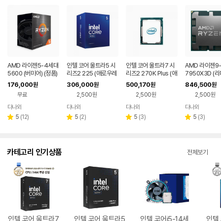
AMD 라이젠5-4세대
인텔 코어 울트라5 시
인텔 코어 울트라7 시
AMD 라이젠9
5600 (버미어) (정품)
리즈2 225 (애로우레
리즈2 270K Plus (애
7950X3D (라
이크) (정품)
로우레이크 리프레시)
(멀티팩(정품))
176,000
306,000
500,170
846,500
원
원
원
원
(벌크)
무료
2,500원
2,500원
2,500원
다나와
다나와
다나와
다나와
네이버
네이버
네이버
네이버
페이
페이
페이
페이
리
리
리
리
5
(
12
)
5
(
2
)
5
(
3
)
5
(
3
)
별
별
별
별
뷰
뷰
뷰
뷰
점
점
점
점
수
수
수
수
카테고리 인기상품
전체보기
인텔 코어 울트라7
인텔 코어 울트라5
인텔 코어i5-14세
인텔