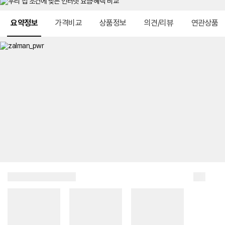
메뉴 네비게이션
요약정보
가격비교
상품정보
의견/리뷰
연관상품