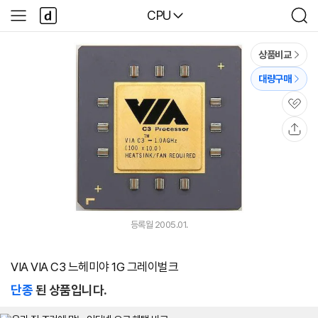
본문 바로가기
다
다나와
CPU
사
검
나
이
색
와
드
메
메
상품비교
인
뉴
대량구매
관
심
공
유
등록월 2005.01.
VIA VIA C3 느헤미야 1G 그레이벌크
단종
된 상품입니다.