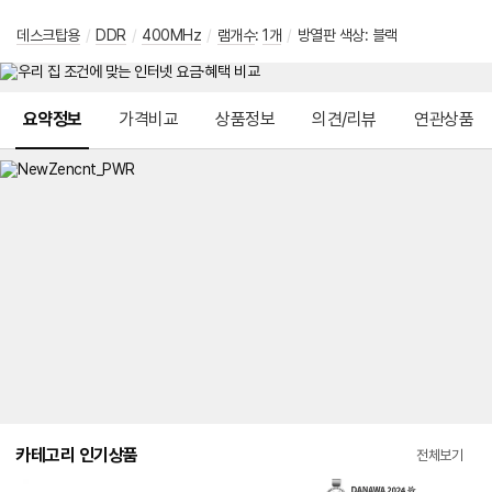
데스크탑용
/
DDR
/
400MHz
/
램개수
:
1개
/
방열판 색상: 블랙
메뉴 네비게이션
요약정보
가격비교
상품정보
의견/리뷰
연관상품
카테고리 인기상품
전체보기