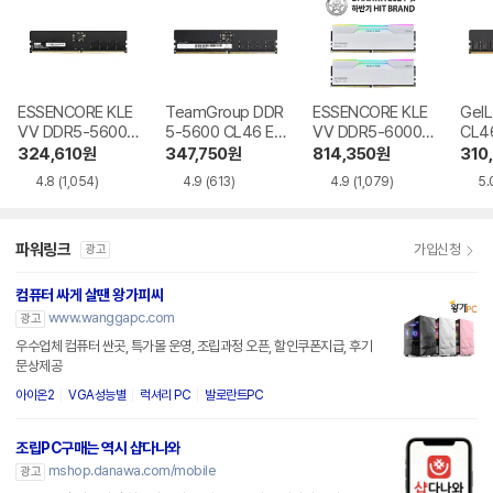
ESSENCORE KLE
TeamGroup DDR
ESSENCORE KLE
GeI
VV DDR5-5600
5-5600 CL46 Elit
VV DDR5-6000
CL46
CL46 파인인포
e 서린
CL30 CRAS V RG
324,610
원
347,750
원
814,350
원
310
B WHITE 패키지
4.8
(1,054)
4.9
(613)
4.9
(1,079)
5.
서린
파워링크
가입신청
광고
컴퓨터 싸게 살땐 왕가피씨
www.wanggapc.com
광고
우수업체 컴퓨터 싼곳, 특가몰 운영, 조립과정 오픈, 할인쿠폰지급, 후기
문상제공
아이온2
VGA성능별
럭셔리 PC
발로란트PC
조립PC구매는 역시 샵다나와
mshop.danawa.com/mobile
광고