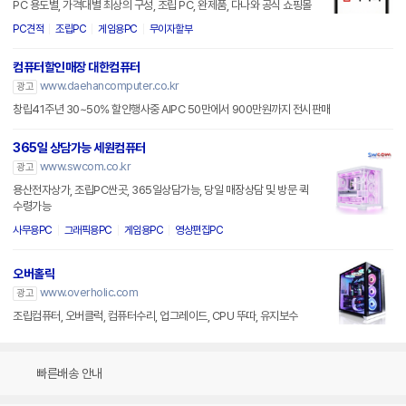
PC 용도별, 가격대별 최상의 구성, 조립 PC, 완제품, 다나와 공식 쇼핑몰
PC견적
조립PC
게임용PC
무이자할부
컴퓨터할인매장 대한컴퓨터
www.daehancomputer.co.kr
광고
창립41주년 30~50% 할인행사중 AIPC 50만에서 900만원까지 전시판매
365일 상담가능 세원컴퓨터
www.swcom.co.kr
광고
용산전자상가, 조립PC싼곳, 365일상담가능, 당일 매장상담 및 방문 퀵
수령가능
사무용PC
그래픽용PC
게임용PC
영상편집PC
오버홀릭
www.overholic.com
광고
조립컴퓨터, 오버클럭, 컴퓨터수리, 업그레이드, CPU 뚜따, 유지보수
빠른배송 안내