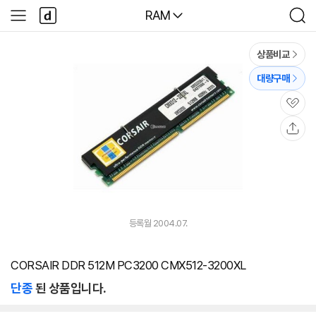
본문 바로가기
다
다나와
RAM
사
검
나
이
색
와
드
메
메
상품비교
인
뉴
대량구매
관
심
공
유
등록월 2004.07.
CORSAIR DDR 512M PC3200 CMX512-3200XL
단종
된 상품입니다.