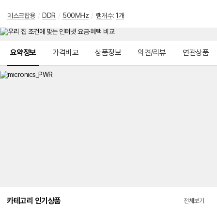
데스크탑용
/
DDR
/
500MHz
/
램개수
:
1개
메뉴 네비게이션
요약정보
가격비교
상품정보
의견/리뷰
연관상품
카테고리 인기상품
전체보기