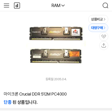
본문 바로가기
다
다나와
RAM
사
검
나
이
색
와
드
메
메
상품비교
인
뉴
대량구매
관
심
공
유
등록월 2005.04.
마이크론 Crucial DDR 512M PC4000
단종
된 상품입니다.