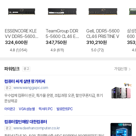
ESSENCORE KLE
TeamGroup DDR
GeIL DDR5-5600
삼성전
VV DDR5-5600
5-5600 CL46 Elit
CL46 PRISTINE V
600
CL46 파인인포
e 서린
324,600
원
347,750
원
310,210
원
353
4.8
(1,054)
4.9
(611)
5.0
(72)
4.
파워링크
가입신청
광고
컴퓨터 싸게 살땐 왕가피씨
www.wanggapc.com
광고
우수업체 컴퓨터 싼곳, 특가몰 운영, 조립과정 오픈, 할인쿠폰지급, 후기
문상제공
아이온2
VGA성능별
럭셔리 PC
발로란트PC
컴퓨터할인매장 대한컴퓨터
www.daehancomputer.co.kr
광고
창립41주년 30~50% 할인행사중 AIPC 50만에서 900만원까지 전시