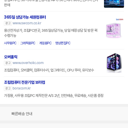
판매
365일 상담가능 세원컴퓨터
www.swcom.co.kr
광고
용산전자상가, 조립PC싼곳, 365일상담가능, 당일 매장상담 및 방문 퀵
수령가능
사무용PC
그래픽용PC
게임용PC
영상편집PC
오버홀릭
www.overholic.com
광고
조립컴퓨터, 오버클럭, 컴퓨터수리, 업그레이드, CPU 뚜따, 유지보수
조립컴퓨터 전문기업 보라컴
boracom.kr
광고
가정용, 사무용 조립PC 제작전문 A/S 2년, 안전배송, 무료배송, 사은품 증정
빠른배송 안내