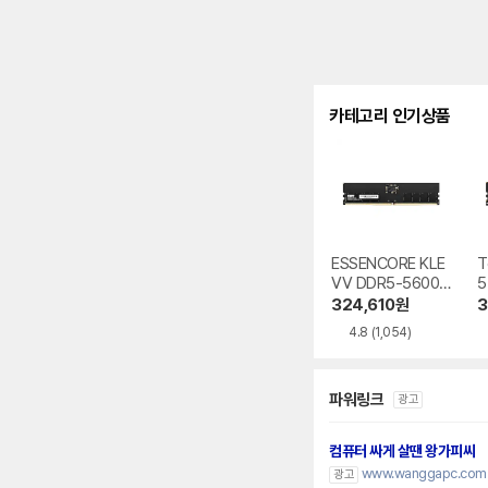
카테고리 인기상품
ESSENCORE KLE
T
VV DDR5-5600
5
CL46 파인인포
e
324,610
원
3
4.8
(1,054)
파워링크
광고
컴퓨터 싸게 살땐 왕가피씨
www.wanggapc.com
광고