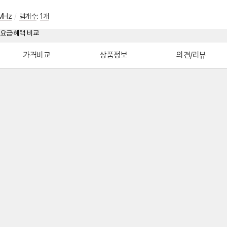
MHz
/
램개수
:
1개
가격비교
상품정보
의견/리뷰