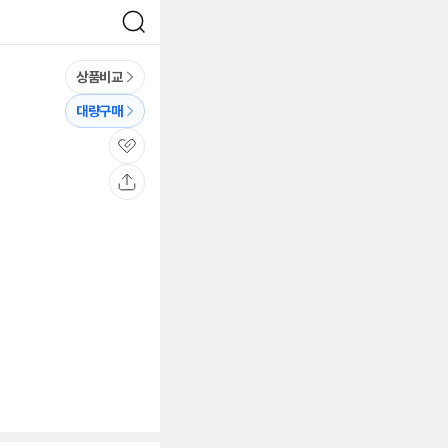
검
색
상품비교
대량구매
관
심
공
유