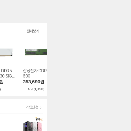
전체보기
 DDR5-
삼성전자 DDR5-5
ESSENCORE KLE
ESSENCORE KL
30 SIGN
600
VV DDR5-5600
VV DDR4-3200
PREMIUM
CL46 AMD 파인인
CL22 파인인포
원
353,690
원
299,920
원
172,400
원
이트
포
)
4.9
(1,850)
5.0
(54)
4.9
(834)
가입신청