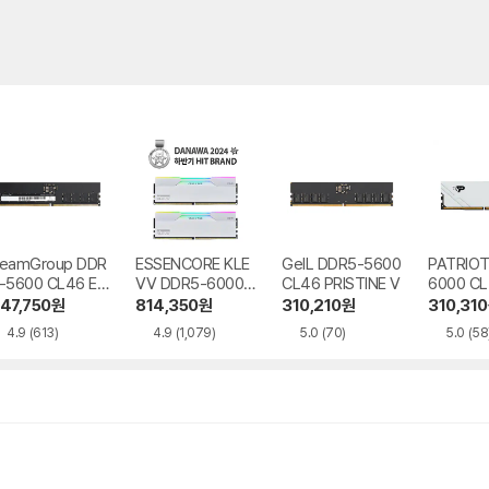
eamGroup DDR
ESSENCORE KLE
GeIL DDR5-5600
PATRIOT
-5600 CL46 Elit
VV DDR5-6000
CL46 PRISTINE V
6000 CL
 서린
CL30 CRAS V RG
ATURE 
47,750
원
814,350
원
310,210
원
310,310
B WHITE 패키지
EVO 화
4.9
(613)
4.9
(1,079)
5.0
(70)
5.0
(58
서린