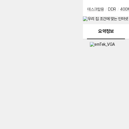
데스크탑용
/
DDR
/
400
메뉴 네비게이션
요약정보