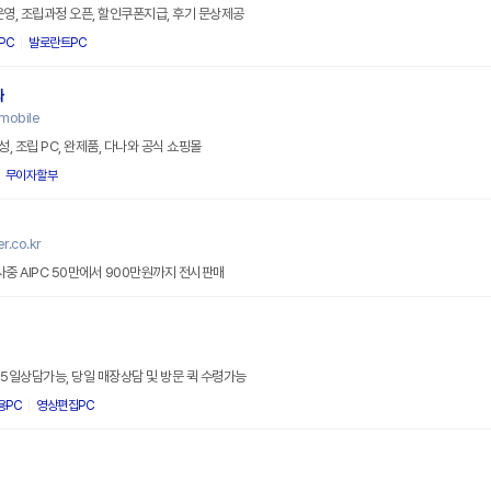
운영, 조립과정 오픈, 할인쿠폰지급, 후기 문상제공
PC
발로란트PC
와
mobile
, 조립 PC, 완제품, 다나와 공식 쇼핑몰
무이자할부
.co.kr
창립41주년 30~50% 할인행사중 AIPC 50만에서 900만원까지 전시판매
터
65일상담가능, 당일 매장상담 및 방문 퀵 수령가능
용PC
영상편집PC