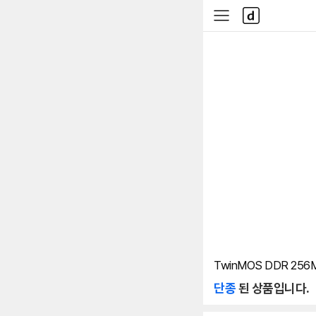
본문 바로가기
다
사
나
이
와
드
메
메
인
뉴
TwinMOS DDR 256M
단종
된 상품입니다.