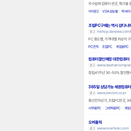
우수업체 컴퓨터 싼곳, 특가몰 
아이온2
VGA성능별
럭셔리 
조립PC구매는 역시 샵다나
mshop.danawa.com/
광고
PC 용도별, 가격대별 최상의 구성
PC견적
조립PC
게임용PC
컴퓨터할인매장 대한컴퓨터
www.daehancomputer
광고
365일 상담가능 세원컴퓨
www.swcom.co.kr
광고
용산전자상가, 조립PC싼곳, 3
사무용PC
그래픽용PC
게임
오버홀릭
www.overholic.com
광고