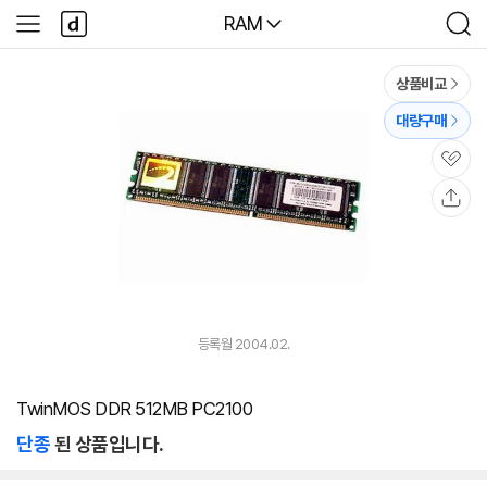
본문 바로가기
다
다나와
RAM
사
검
나
이
색
와
드
메
메
상품비교
인
뉴
대량구매
관
심
공
유
등록월 2004.02.
TwinMOS DDR 512MB PC2100
단종
된 상품입니다.