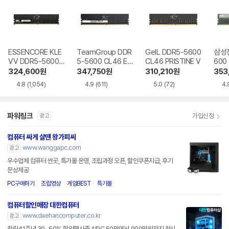
ESSENCORE KLE
TeamGroup DDR
GeIL DDR5-5600
삼성전
VV DDR5-5600
5-5600 CL46 Elit
CL46 PRISTINE V
600
CL46 파인인포
e 서린
324,600
원
347,750
원
310,210
원
353
4.8
(1,054)
4.9
(611)
5.0
(72)
4.
파워링크
가입신청
광고
컴퓨터 싸게 살땐 왕가피씨
www.wanggapc.com
광고
우수업체 컴퓨터 싼곳, 특가몰 운영, 조립과정 오픈, 할인쿠폰지급, 후기
문상제공
PC구매하기
조립영상
게임BEST
특가몰
컴퓨터할인매장 대한컴퓨터
www.daehancomputer.co.kr
광고
창립41주년 30~50% 할인행사중 AIPC 50만에서 900만원까지 전시