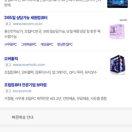
판매
365일 상담가능 세원컴퓨터
www.swcom.co.kr
광고
용산전자상가, 조립PC싼곳, 365일상담가능, 당일 매장상담 및 방문 퀵
수령가능
사무용PC
그래픽용PC
게임용PC
영상편집PC
오버홀릭
www.overholic.com
광고
조립컴퓨터, 오버클럭, 컴퓨터수리, 업그레이드, CPU 뚜따, 유지보수
조립컴퓨터 전문기업 보라컴
boracom.kr
광고
가정용, 사무용 조립PC 제작전문 A/S 2년, 안전배송, 무료배송, 사은품 증정
빠른배송 안내