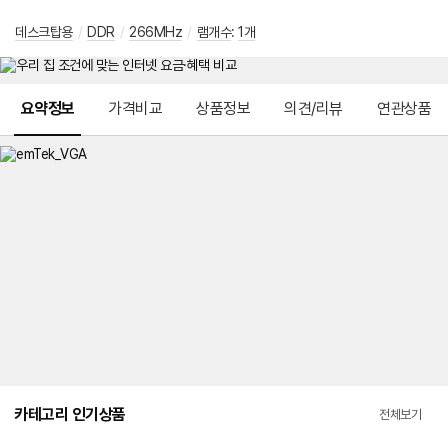
데스크탑용
/
DDR
/
266MHz
/
램개수
:
1개
메뉴 네비게이션
요약정보
가격비교
상품정보
의견/리뷰
연관상품
카테고리 인기상품
전체보기