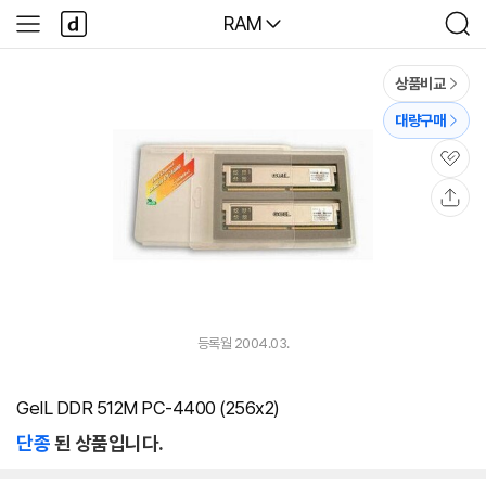
본문 바로가기
다
다나와
RAM
사
검
나
이
색
와
드
메
메
상품비교
인
뉴
대량구매
관
심
공
유
등록월 2004.03.
GeIL DDR 512M PC-4400 (256x2)
단종
된 상품입니다.