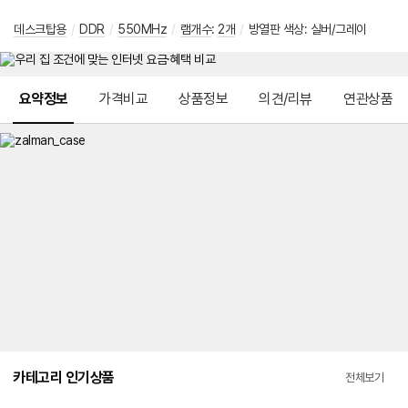
데스크탑용
/
DDR
/
550MHz
/
램개수
:
2개
/
방열판 색상: 실버/그레이
메뉴 네비게이션
요약정보
가격비교
상품정보
의견/리뷰
연관상품
카테고리 인기상품
전체보기