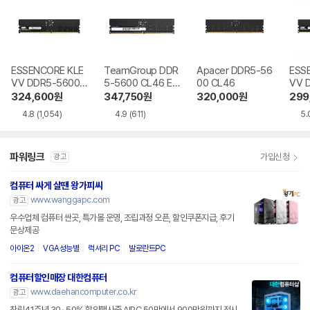
ESSENCORE KLE
TeamGroup DDR
Apacer DDR5-56
ESS
VV DDR5-5600
5-5600 CL46 Elit
00 CL46
VV 
CL46 파인인포
e 서린
CL4
324,600
원
347,750
원
320,000
원
299
포
4.8
(1,054)
4.9
(611)
5.
파워링크
가입신청
광고
컴퓨터 싸게 살땐 왕가피씨
www.wanggapc.com
광고
우수업체 컴퓨터 싼곳, 특가몰 운영, 조립과정 오픈, 할인쿠폰지급, 후기
문상제공
아이온2
VGA성능별
럭셔리 PC
발로란트PC
컴퓨터할인매장 대한컴퓨터
www.daehancomputer.co.kr
광고
창립41주년 30~50% 할인행사중 AIPC 50만에서 900만원까지 전시