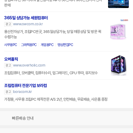
판매
365일 상담가능 세원컴퓨터
www.swcom.co.kr
광고
용산전자상가, 조립PC싼곳, 365일상담가능, 당일 매장상담 및 방문 퀵
수령가능
사무용PC
그래픽용PC
게임용PC
영상편집PC
오버홀릭
www.overholic.com
광고
조립컴퓨터, 오버클럭, 컴퓨터수리, 업그레이드, CPU 뚜따, 유지보수
조립컴퓨터 전문기업 보라컴
boracom.kr
광고
가정용, 사무용 조립PC 제작전문 A/S 2년, 안전배송, 무료배송, 사은품 증정
빠른배송 안내