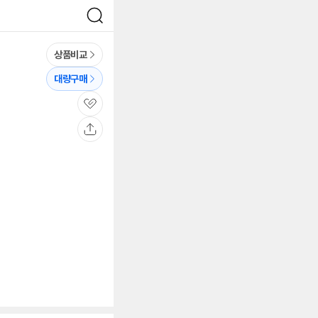
검
색
상품비교
대량구매
관
심
공
유