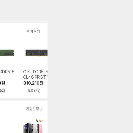
전체보기
DDR5-5
GeIL DDR5-5600
ESSENCORE KLE
PATRIOT DDR5
CL46 PRISTINE V
VV DDR5-6000
6000 CL30 SIG
CL30 CRAS V RG
ATURE PREMIU
0
원
310,210
원
814,350
원
310,220
원
B WHITE 패키지
EVO 화이트
852)
5.0
(72)
4.9
(1,078)
5.0
(62)
서린
가입신청