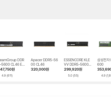
eamGroup DDR
Apacer DDR5-56
ESSENCORE KLE
삼성전자 
-5600 CL46 Elit
00 CL46
VV DDR5-5600
600
 서린
CL46 AMD 파인인
47,750
원
320,000
원
299,920
원
353,69
포
4.9
(611)
5.0
(55)
4.9
(1,