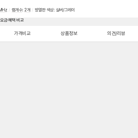
MHz
/
램개수
:
2개
/
방열판 색상: 실버/그레이
가격비교
상품정보
의견/리뷰