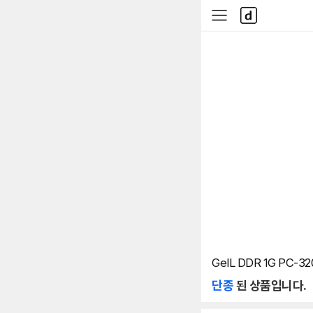
본문 바로가기
다
사
나
이
와
드
메
메
인
뉴
GeIL DDR 1G PC-320
단종
된 상품입니다.