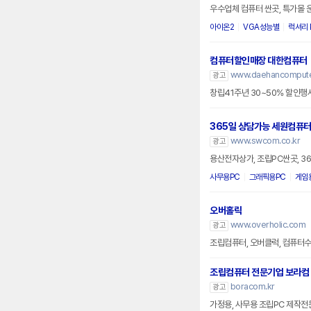
우수업체 컴퓨터 싼곳, 특가몰 
아이온2
VGA성능별
럭셔리 
컴퓨터할인매장 대한컴퓨터
www.daehancomputer
광고
365일 상담가능 세원컴퓨
www.swcom.co.kr
광고
용산전자상가, 조립PC싼곳, 3
사무용PC
그래픽용PC
게임
오버홀릭
www.overholic.com
광고
조립컴퓨터, 오버클럭, 컴퓨터수리
조립컴퓨터 전문기업 보라컴
boracom.kr
광고
가정용, 사무용 조립PC 제작전문