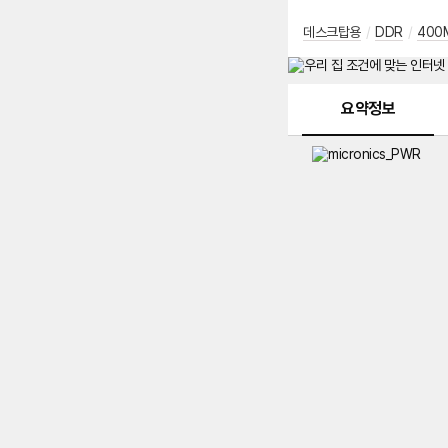
데스크탑용
/
DDR
/
400
메뉴 네비게이션
요약정보