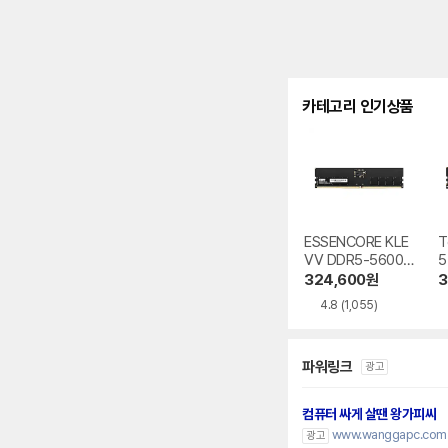
카테고리 인기상품
ESSENCORE KLE
T
VV DDR5-5600
5
CL46 파인인포
e
324,600
원
3
4.8
(1,055)
파워링크
광고
컴퓨터 싸게 살땐 왕가피씨
www.wanggapc.com
광고