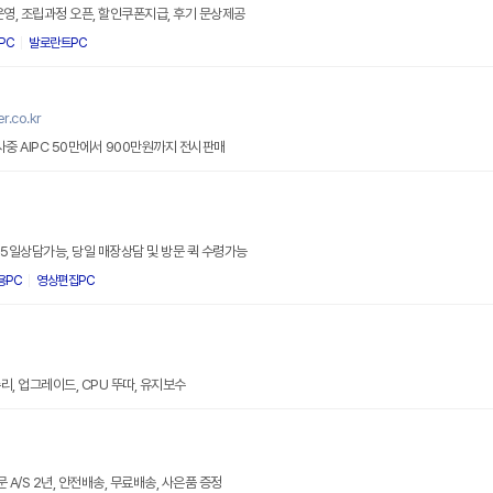
운영, 조립과정 오픈, 할인쿠폰지급, 후기 문상제공
PC
발로란트PC
.co.kr
창립41주년 30~50% 할인행사중 AIPC 50만에서 900만원까지 전시판매
터
65일상담가능, 당일 매장상담 및 방문 퀵 수령가능
용PC
영상편집PC
, 업그레이드, CPU 뚜따, 유지보수
 A/S 2년, 안전배송, 무료배송, 사은품 증정