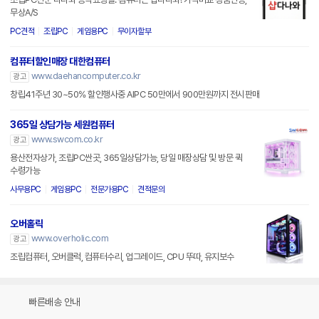
무상A/S
PC견적
조립PC
게임용PC
무이자할부
컴퓨터할인매장 대한컴퓨터
www.daehancomputer.co.kr
광고
창립41주년 30~50% 할인행사중 AIPC 50만에서 900만원까지 전시판매
365일 상담가능 세원컴퓨터
www.swcom.co.kr
광고
용산전자상가, 조립PC싼곳, 365일상담가능, 당일 매장상담 및 방문 퀵
수령가능
사무용PC
게임용PC
전문가용PC
견적문의
오버홀릭
www.overholic.com
광고
조립컴퓨터, 오버클럭, 컴퓨터수리, 업그레이드, CPU 뚜따, 유지보수
빠른배송 안내