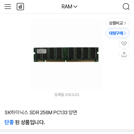
본문 바로가기
다
다나와
RAM
사
검
나
이
색
와
드
메
메
상품비교
인
뉴
대량구매
관
심
공
유
등록월 2003.03.
SK하이닉스 SDR 256M PC133 양면
단종
된 상품입니다.