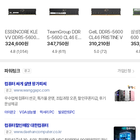
ESSENCORE KLE
TeamGroup DDR
GeIL DDR5-5600
삼성전
VV DDR5-5600
5-5600 CL46 Elit
CL46 PRISTINE V
600
CL46 파인인포
e 서린
324,600
원
347,750
원
310,210
원
353
4.8
(1,054)
4.9
(611)
5.0
(72)
4.
파워링크
가입신청
광고
컴퓨터 싸게 살땐 왕가피씨
www.wanggapc.com
광고
우수업체 컴퓨터 싼곳, 특가몰 운영, 조립과정 오픈, 할인쿠폰지급, 후기
문상제공
아이온2
VGA성능별
럭셔리 PC
발로란트PC
컴퓨터할인매장 대한컴퓨터
www.daehancomputer.co.kr
광고
창립41주년 30~50% 할인행사중 AIPC 50만에서 900만원까지 전시