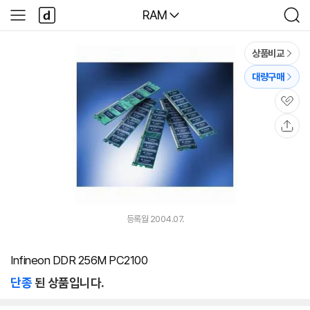
본문 바로가기
다
다나와
RAM
사
검
나
이
색
와
드
메
메
상품비교
인
뉴
대량구매
관
심
공
유
등록월 2004.07.
Infineon DDR 256M PC2100
단종
된 상품입니다.