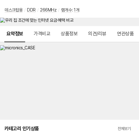
데스크탑용
/
DDR
/
266MHz
/
램개수
:
1개
메뉴 네비게이션
요약정보
가격비교
상품정보
의견/리뷰
연관상품
카테고리 인기상품
전체보기