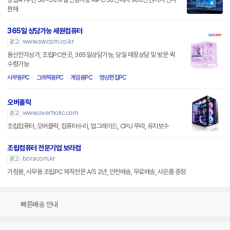
판매
365일 상담가능 세원컴퓨터
www.swcom.co.kr
광고
용산전자상가, 조립PC싼곳, 365일상담가능, 당일 매장상담 및 방문 퀵
수령가능
사무용PC
그래픽용PC
게임용PC
영상편집PC
오버홀릭
www.overholic.com
광고
조립컴퓨터, 오버클럭, 컴퓨터수리, 업그레이드, CPU 뚜따, 유지보수
조립컴퓨터 전문기업 보라컴
boracom.kr
광고
가정용, 사무용 조립PC 제작전문 A/S 2년, 안전배송, 무료배송, 사은품 증정
빠른배송 안내