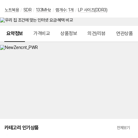
노트북용
/
SDR
/
133MHz
/
램개수
:
1개
/
LP 사이즈(DDR3)
메뉴 네비게이션
요약정보
가격비교
상품정보
의견/리뷰
연관상품
카테고리 인기상품
전체보기