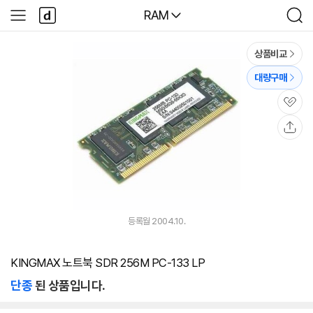
본문 바로가기
다
다나와
RAM
사
검
나
이
색
와
드
메
메
상품비교
인
뉴
대량구매
관
심
공
유
등록월 2004.10.
KINGMAX 노트북 SDR 256M PC-133 LP
단종
된 상품입니다.