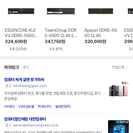
ESSENCORE KLE
TeamGroup DDR
Apacer DDR5-56
ESS
VV DDR5-5600
5-5600 CL46 Elit
00 CL46
VV 
CL46 파인인포
e 서린
CL4
324,600
원
347,750
원
320,000
원
299
포
4.8
(1,054)
4.9
(611)
5.
파워링크
가입신청
광고
컴퓨터 싸게 살땐 왕가피씨
www.wanggapc.com
광고
우수업체 컴퓨터 싼곳, 특가몰 운영, 조립과정 오픈, 할인쿠폰지급, 후기
문상제공
아이온2
VGA성능별
럭셔리 PC
발로란트PC
컴퓨터할인매장 대한컴퓨터
www.daehancomputer.co.kr
광고
창립41주년 30~50% 할인행사중 AIPC 50만에서 900만원까지 전시