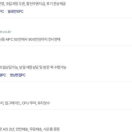
운영, 조립과정 오픈, 할인쿠폰지급, 후기 문상제공
PC
발로란트PC
.co.kr
창립41주년 30~50% 할인행사중 AIPC 50만에서 900만원까지 전시판매
터
65일상담가능, 당일 매장상담 및 방문 퀵 수령가능
용PC
영상편집PC
, 업그레이드, CPU 뚜따, 유지보수
 A/S 2년, 안전배송, 무료배송, 사은품 증정