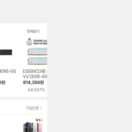
전체보기
DDR5-56
ESSENCORE KLE
PATRIOT DDR5-
ESSENCORE KL
VV DDR5-6000
6000 CL30 SIGN
VV DDR5-5600
CL30 CRAS V RG
ATURE PREMIUM
CL46 AMD 파인
0
원
814,350
원
310,250
원
299,920
원
B WHITE 패키지
EVO 화이트
포
4.9
(1,077)
5.0
(62)
5.0
(55)
서린
가입신청