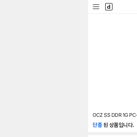
본문 바로가기
다
사
나
이
와
드
메
메
인
뉴
OCZ SS DDR 1G PC-3
단종
된 상품입니다.