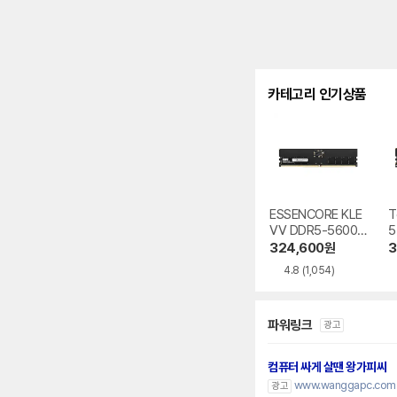
카테고리 인기상품
ESSENCORE KLE
T
VV DDR5-5600
5
CL46 파인인포
e
324,600
원
3
4.8
(1,054)
파워링크
광고
컴퓨터 싸게 살땐 왕가피씨
www.wanggapc.com
광고