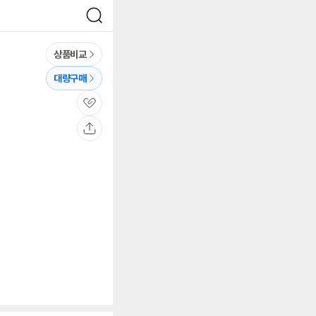
검
색
상품비교
대량구매
관
심
공
유