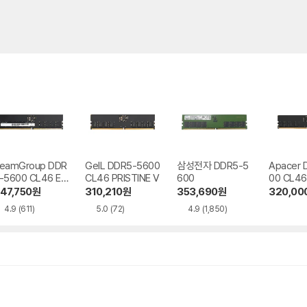
eamGroup DDR
GeIL DDR5-5600
삼성전자 DDR5-5
Apacer 
-5600 CL46 Elit
CL46 PRISTINE V
600
00 CL46
 서린
47,750
원
310,210
원
353,690
원
320,00
4.9
(611)
5.0
(72)
4.9
(1,850)