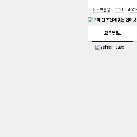
데스크탑용
/
DDR
/
400
메뉴 네비게이션
요약정보