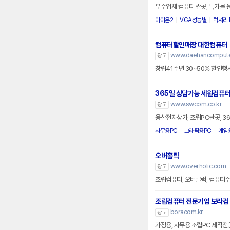
우수업체 컴퓨터 싼곳, 특가몰 
아이온2
VGA성능별
럭셔리 
컴퓨터할인매장 대한컴퓨터
www.daehancomputer
광고
365일 상담가능 세원컴퓨
www.swcom.co.kr
광고
용산전자상가, 조립PC싼곳, 3
사무용PC
그래픽용PC
게임
오버홀릭
www.overholic.com
광고
조립컴퓨터, 오버클럭, 컴퓨터수리
조립컴퓨터 전문기업 보라컴
boracom.kr
광고
가정용, 사무용 조립PC 제작전문