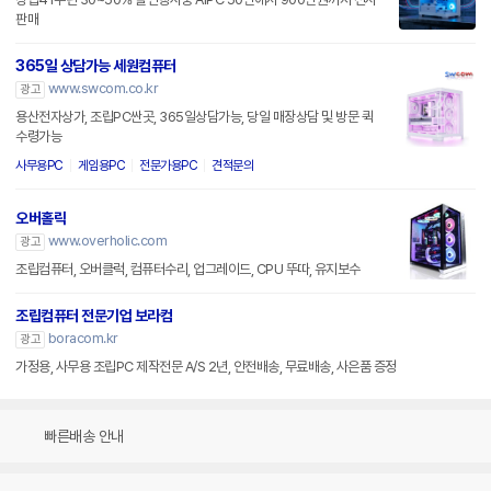
판매
365일 상담가능 세원컴퓨터
www.swcom.co.kr
광고
용산전자상가, 조립PC싼곳, 365일상담가능, 당일 매장상담 및 방문 퀵
수령가능
사무용PC
게임용PC
전문가용PC
견적문의
오버홀릭
www.overholic.com
광고
조립컴퓨터, 오버클럭, 컴퓨터수리, 업그레이드, CPU 뚜따, 유지보수
조립컴퓨터 전문기업 보라컴
boracom.kr
광고
가정용, 사무용 조립PC 제작전문 A/S 2년, 안전배송, 무료배송, 사은품 증정
빠른배송 안내