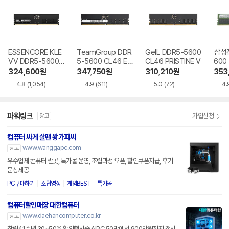
ESSENCORE KLE
TeamGroup DDR
GeIL DDR5-5600
삼성전
VV DDR5-5600
5-5600 CL46 Elit
CL46 PRISTINE V
600
CL46 파인인포
e 서린
324,600
원
347,750
원
310,210
원
353
4.8
(1,054)
4.9
(611)
5.0
(72)
4.
파워링크
가입신청
광고
컴퓨터 싸게 살땐 왕가피씨
www.wanggapc.com
광고
우수업체 컴퓨터 싼곳, 특가몰 운영, 조립과정 오픈, 할인쿠폰지급, 후기
문상제공
PC구매하기
조립영상
게임BEST
특가몰
컴퓨터할인매장 대한컴퓨터
www.daehancomputer.co.kr
광고
창립41주년 30~50% 할인행사중 AIPC 50만에서 900만원까지 전시